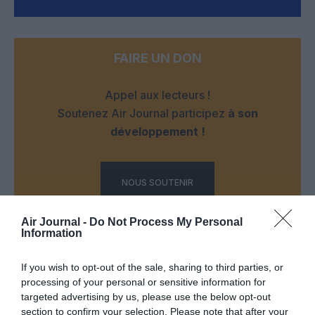
FAIRE UN DON
Appel aux lecteurs !
Soutenez Air Journal participez
à son
développement !
NOUS SOUTENIR
Air Journal -
Do Not Process My Personal
Information
If you wish to opt-out of the sale, sharing to third parties, or
processing of your personal or sensitive information for
targeted advertising by us, please use the below opt-out
DERNIERS COMMENTAIRES
section to confirm your selection. Please note that after your