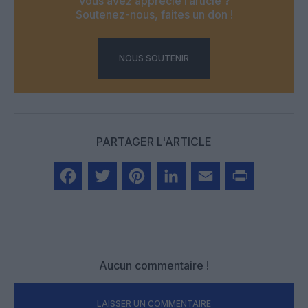
Vous avez apprécié l’article ?
Soutenez-nous, faites un don !
NOUS SOUTENIR
PARTAGER L'ARTICLE
Facebook
Twitter
Pinterest
LinkedIn
Email
Print
Aucun commentaire !
LAISSER UN COMMENTAIRE