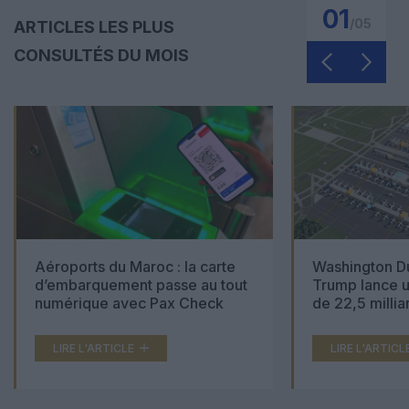
01
/
05
ARTICLES LES PLUS
CONSULTÉS DU MOIS
Aéroports du Maroc : la carte
Washington Du
d’embarquement passe au tout
Trump lance u
numérique avec Pax Check
de 22,5 millia
LIRE L'ARTICLE
LIRE L'ARTICL