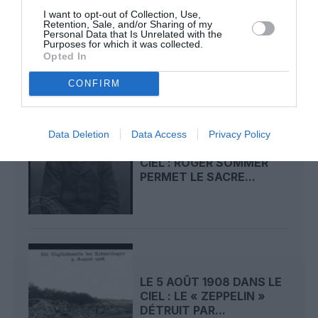
LE 7 AOÛT 1909 DANS LE
I want to opt-out of Collection, Use,
CIEL : ROGER SOMMER
Retention, Sale, and/or Sharing of my
Personal Data that Is Unrelated with the
FAIT ENCORE
Purposes for which it was collected.
L’ACTUALITÉ
Opted In
CONFIRM
Data Deletion
Data Access
Privacy Policy
LE 6 AOÛT 1909 DANS LE
CIEL : ROGER SOMMER
PERMET LE SACRE...
LE 5 AOÛT 1908 DANS LE
CIEL : LE « ZEPPELIN »
DÉTRUIT PAR...