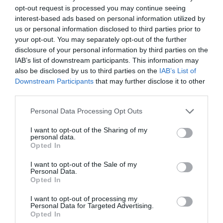
opt-out request is processed you may continue seeing
interest-based ads based on personal information utilized by
Mathématiques
a commenté l'article :
us or personal information disclosed to third parties prior to
your opt-out. You may separately opt-out of the further
19 h 23 sans escale : le Boeing 777F de National
disclosure of your personal information by third parties on the
Airlines relie l’Écosse à l’Australie
IAB’s list of downstream participants. This information may
also be disclosed by us to third parties on the
IAB’s List of
Downstream Participants
that may further disclose it to other
Badissi novembri
a commenté l'article :
third parties.
Nice–Corse : ces vols électriques qui se profilent à
l’horizon 2030
Personal Data Processing Opt Outs
I want to opt-out of the Sharing of my
personal data.
Opted In
histoire de l'aviation
I want to opt-out of the Sale of my
Personal Data.
Opted In
LIRE AUSSI
I want to opt-out of processing my
Personal Data for Targeted Advertising.
Opted In