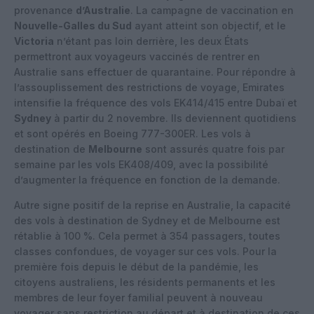
provenance
d’Australie
. La campagne de vaccination en
Nouvelle-Galles du Sud
ayant atteint son objectif, et le
Victoria
n’étant pas loin derrière, les deux États
permettront aux voyageurs vaccinés de rentrer en
Australie sans effectuer de quarantaine. Pour répondre à
l’assouplissement des restrictions de voyage, Emirates
intensifie la fréquence des
vols EK414/415 entre Dubaï et
Sydney
à partir du 2 novembre. Ils deviennent quotidiens
et sont
opérés en Boeing 777-300ER. Les vols à
destination de
Melbourne
sont assurés quatre fois par
semaine par les vols EK408/409, avec la possibilité
d’augmenter la fréquence en fonction de la
demande.
Autre signe positif de la reprise en Australie, la capacité
des vols à destination de Sydney et de
Melbourne est
rétablie à 100 %. Cela permet à 354 passagers, toutes
classes confondues, de
voyager sur ces vols. Pour la
première fois depuis le début de la pandémie, les
citoyens australiens, les résidents permanents et les
membres de leur foyer familial peuvent à nouveau
voyager sans restriction au départ et à destination de ces