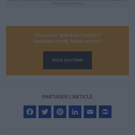
©Emirates Airlines
Vous avez apprécié l’article ?
Soutenez-nous, faites un don !
NOUS SOUTENIR
PARTAGER L'ARTICLE
Facebook
Twitter
Pinterest
LinkedIn
Email
Print