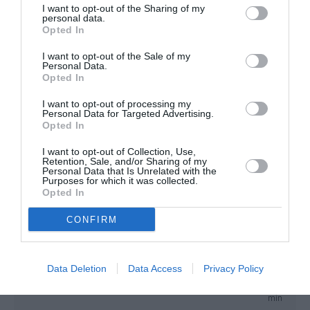
France.
I want to opt-out of the Sharing of my
personal data.
Opted In
RÉPONDRE
I want to opt-out of the Sale of my
Personal Data.
Opted In
ginie
a commenté :
30 octobre 2021 - 20
I want to opt-out of processing my
h 14 min
Personal Data for Targeted Advertising.
Opted In
Air France n’a jamais été capable d’être rentable
avec un A380.
I want to opt-out of Collection, Use,
Retention, Sale, and/or Sharing of my
Alors je ne vois pas pourquoi elle aurait pu y arriver
Personal Data that Is Unrelated with the
demain, alors qu’elle en était incapable en pré
Purposes for which it was collected.
covid…
Opted In
RÉPONDRE
CONFIRM
Data Deletion
Data Access
Privacy Policy
Tilo
a commenté :
31 octobre 2021 - 7 h 41
min