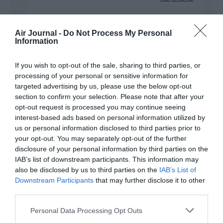
Air Journal -
Do Not Process My Personal
Sébastien
a commenté :
30 octobre 2021 -
Information
20 h 17 min
Bien entendu que l’A380 ne répond pas à
If you wish to opt-out of the sale, sharing to third parties, or
un grand besoin. Et que les
processing of your personal or sensitive information for
quadriréacteurs n’intéressent plus les
targeted advertising by us, please use the below opt-out
compagnies car trop gourmandes.
section to confirm your selection. Please note that after your
Tout comme il est plus facile de remplir
opt-out request is processed you may continue seeing
350pax toute l’année que 500pax
interest-based ads based on personal information utilized by
(seuleument les weekends et vacances)…
us or personal information disclosed to third parties prior to
your opt-out. You may separately opt-out of the further
… Cependant la France étant très bien
disclosure of your personal information by third parties on the
placé en Europe, AIR FRANCE était l’une
IAB’s list of downstream participants. This information may
voire l’Unique compagnie à pouvoir
also be disclosed by us to third parties on the
IAB’s List of
occupé cet avion sur beaucoup de
Downstream Participants
that may further disclose it to other
destinations (celles cités plus haut).
third parties.
Quand aux vols “point à point”, elles sont
destinés aux “autres compagnies”
Personal Data Processing Opt Outs
(américaines et ex charters) pas Air