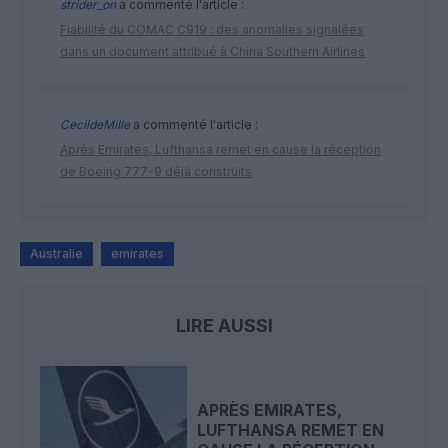
strider_on
a commenté l'article :
Fiabilité du COMAC C919 : des anomalies signalées
dans un document attribué à China Southern Airlines
CecildeMille
a commenté l'article :
Après Emirates, Lufthansa remet en cause la réception
de Boeing 777-9 déjà construits
Australie
emirates
LIRE AUSSI
APRÈS EMIRATES,
LUFTHANSA REMET EN