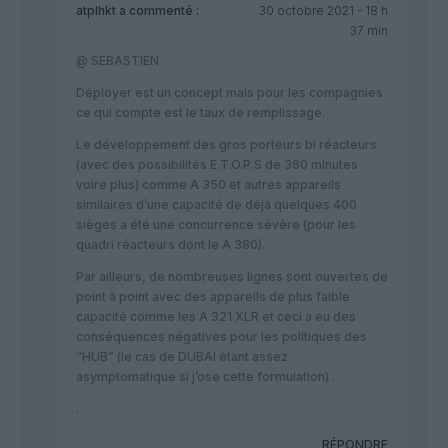
atplhkt
a commenté :
30 octobre 2021 - 18 h
37 min
@ SEBASTIEN
Déployer est un concept mais pour les compagnies
ce qui compte est le taux de remplissage.
Le développement des gros porteurs bi réacteurs
(avec des possibilités E.T.O.P.S de 360 minutes
voire plus) comme A 350 et autres appareils
similaires d’une capacité de déjà quelques 400
sièges a été une concurrence sévère (pour les
quadri réacteurs dont le A 380).
Par ailleurs, de nombreuses lignes sont ouvertes de
point à point avec des appareils de plus faible
capacité comme les A 321 XLR et ceci a eu des
conséquences négatives pour les politiques des
“HUB” (le cas de DUBAI étant assez
asymptomatique si j’ose cette formulation) .
.
RÉPONDRE