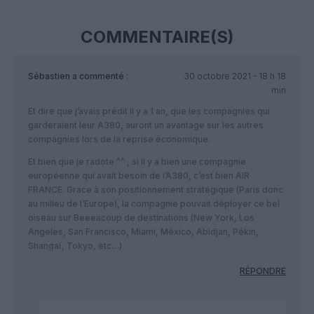
COMMENTAIRE(S)
Sébastien
a commenté :
30 octobre 2021 - 18 h 18
min
Et dire que j’avais prédit il y a 1 an, que les compagnies qui
garderaient leur A380, auront un avantage sur les autres
compagnies lors de la reprise économique.
Et bien que je radote ^^ , si il y a bien une compagnie
européenne qui avait besoin de l’A380, c’est bien AIR
FRANCE. Grace à son positionnement stratégique (Paris donc
au milieu de l’Europe), la compagnie pouvait déployer ce bel
oiseau sur Beeeacoup de destinations (New York, Los
Angeles, San Francisco, Miami, México, Abidjan, Pékin,
Shangaï, Tokyo, etc…)
RÉPONDRE