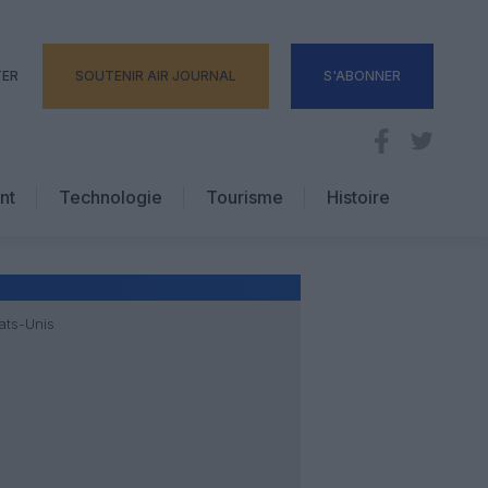
TER
SOUTENIR AIR JOURNAL
S'ABONNER
nt
Technologie
Tourisme
Histoire
Pratique
Hôtellerie
Voyages d’affaires
ats-Unis
E