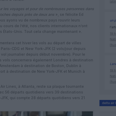
lati
pour les voyages et pour de nombreuses personnes dans
proches depuis près de deux ans
», se félicite Ed
ous ayons vu de nombreux pays rouvrir leurs
un p
u cours de l’été, nos clients internationaux n’ont
l'art
es États-Unis. Tout cela change maintenant ».
19 h
Nati
entera cet hiver les vols au départ de villes
l’Au
Paris-CDG et New York-JFK (2 vols/jour depuis
vol journalier depuis début novembre). Pour le
es vols concernera également Londres à destination
Lan
 Amsterdam à destination de Boston, Dublin à
19 h
ort à destination de New York-JFK et Munich à
Nati
l’Au
a Air Lines, à Atlanta, reste sa plaque tournante
vec 56 départs quotidiens vers 39 destinations
k-JFK, qui compte 28 départs quotidiens vers 21
delta air 