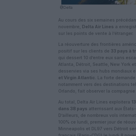
@Delta
Au cours des six semaines précédan
novembre,
Delta Air Lines
a enregis
sur les points de vente à l’étranger.
La réouverture des frontières amér
positif sur les clients de
33 pays à t
qui dessert 10 d’entre eux sans esca
Atlanta, Détroit, Seattle, New York 
desservies via ses hubs mondiaux en
et Virgin Atlantic
. La forte demande 
notamment vers des destinations tel
Orlando, fait observer la compagnie
Au total, Delta Air Lines exploitera
13
dans 38 pays
atterrissant aux États
D’ailleurs, de nombreux vols intern
100% ce lundi, premier jour de réouv
Minneapolis et DL97 vers Détroit sero
français (Paris-CDG) le lundi 8 nov