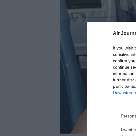
Air Journa
If you wish 
sensitive in
confirm you
continue se
information 
further disc
participants
Downstream 
Persona
I want t