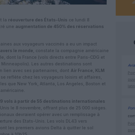
t la
réouverture des États-Unis
ce lundi 8
tré une
augmentation de 450% des réservations
icaines aux voyageurs vaccinés a eu un impact
ravers le monde
, constate la compagnie américaine
le, dont la France (vols directs entre Paris-CDG et
et Minneapolis). Les autres destinations sont
Avia
 lien avec ses partenaires, dont
Air France, KLM
Poin
se reflète chez les voyageurs loisirs et affaires,
ouvr
les que New York, Atlanta, Los Angeles, Boston et
lati
 américaine.
9 vols à partir de 55 destinations internationales
-Unis le 8 novembre, offrant plus de 25 000 sièges.
Pont
ationaux devraient opérer avec un remplissage à
comm
erture des Etats-Unis. Les vols DL43 vers
Poin
nt les premiers avions Delta à quitter le sol
ouvr
embre à 10h25.