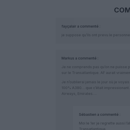
COM
fayçalair
a commenté :
je suppose qu’ils ont prevu le personnel e
Markus
a commenté :
Je ne comprends pas qu’on ne puisse pa
sur le Transatlantique. AF aurait vraime
Je n’oublierai jamais le jour où je voya
100% A380… que c’était impressionant… i
Airways, Emirates….
Sébastien
a commenté :
Moi le 1er je regrette aussi l
Transatlantique.