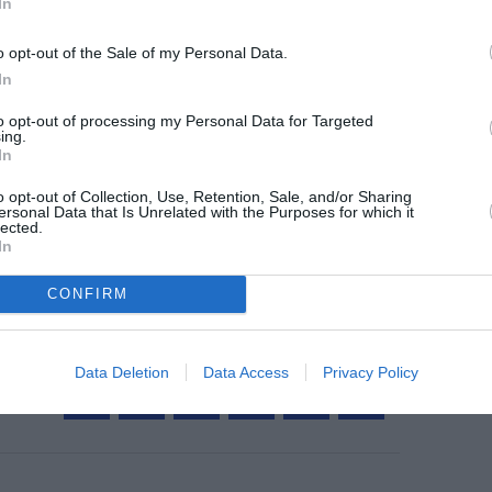
@Delta
In
o opt-out of the Sale of my Personal Data.
In
to opt-out of processing my Personal Data for Targeted
z apprécié l’article ?
ing.
In
-nous, faites un don !
o opt-out of Collection, Use, Retention, Sale, and/or Sharing
ersonal Data that Is Unrelated with the Purposes for which it
lected.
OUS SOUTENIR
In
CONFIRM
Data Deletion
Data Access
Privacy Policy
Facebook
Twitter
Pinterest
LinkedIn
Email
Print