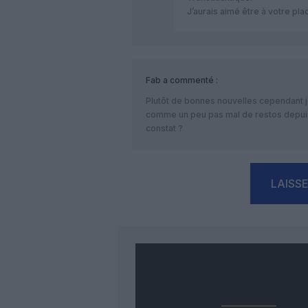
J’aurais aimé être à votre pla
Fab
a commenté :
Plutôt de bonnes nouvelles cependant j
comme un peu pas mal de restos depuis r
constat ?
LAISS