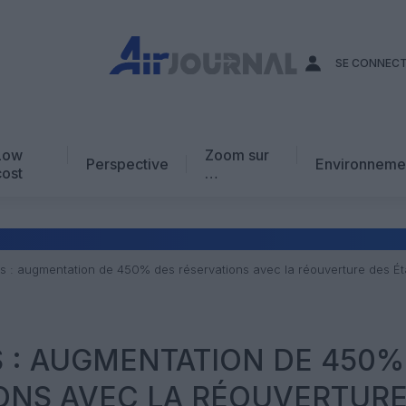
SE CONNEC
Low
Zoom sur
Perspective
Environneme
cost
…
Edito
En chiffres
Avis d’expert
nes : augmentation de 450% des réservations avec la réouverture des Ét
AJ Académie
Vidéo
ES : AUGMENTATION DE 450%
ONS AVEC LA RÉOUVERTUR