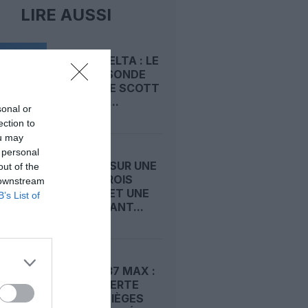
LIRE AUSSI
UNITED-DELTA : LE
COUP DE SONDE
SECRET DE SCOTT
KIRBY QUI...
sonal or
ection to
ou may
 personal
ATR MISE SUR UNE
out of the
CABINE TROIS
 downstream
CLASSES ET UNE
B’s List of
PORTE AVANT...
BOEING 737 MAX :
LA FAA ALERTE
SUR DES SIÈGES