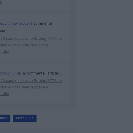
ne
eu n'importe quoi
a commenté
icle :
 23 sans escale : le Boeing 777F de
onal Airlines relie l’Écosse à
stralie
d down under
a commenté l'article :
 23 sans escale : le Boeing 777F de
onal Airlines relie l’Écosse à
stralie
lines
etats-unis