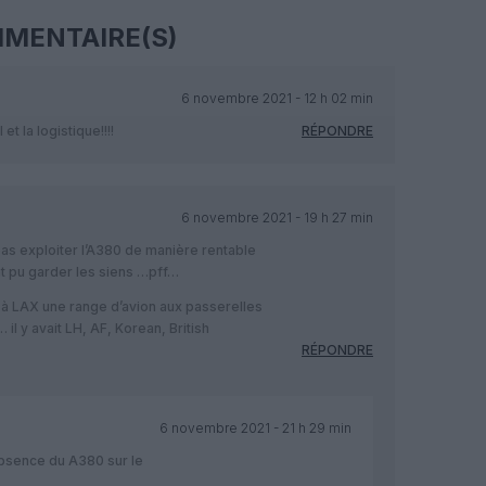
MENTAIRE(S)
6 novembre 2021 - 12 h 02 min
t la logistique!!!!
RÉPONDRE
6 novembre 2021 - 19 h 27 min
s exploiter l’A380 de manière rentable
nt pu garder les siens …pff…
is à LAX une range d’avion aux passerelles
l y avait LH, AF, Korean, British
RÉPONDRE
6 novembre 2021 - 21 h 29 min
’absence du A380 sur le