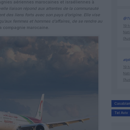
gnies aériennes marocaines et israéliennes à
velle liaison répond aux attentes de la communauté
ent des liens forts avec son pays d’origine. Elle vise
@Ti
i qu’aux femmes et hommes d’affaires, de se rendre au
19 h
 la compagnie marocaine.
Nati
l’Au
atpl
19 h
Nati
l’Au
Casabla
Tel Aviv