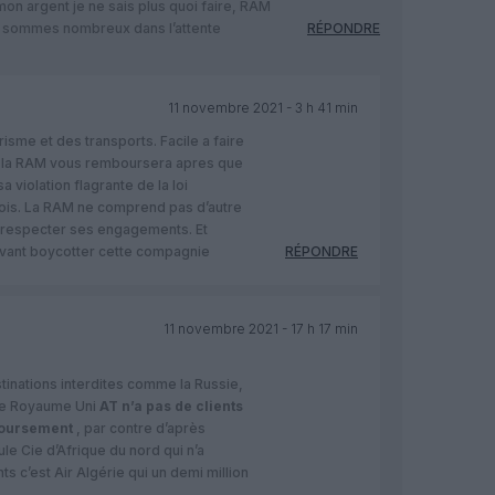
mon argent je ne sais plus quoi faire, RAM
us sommes nombreux dans l’attente
RÉPONDRE
11 novembre 2021 - 3 h 41 min
isme et des transports. Facile a faire
ral la RAM vous remboursera apres que
sa violation flagrante de la loi
is. La RAM ne comprend pas d’autre
r respecter ses engagements. Et
navant boycotter cette compagnie
RÉPONDRE
11 novembre 2021 - 17 h 17 min
tinations interdites comme la Russie,
le Royaume Uni
AT n’a pas de clients
boursement
, par contre d’après
le Cie d’Afrique du nord qui n’a
s c’est Air Algérie qui un demi million