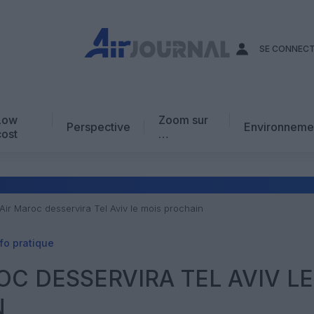
SE CONNEC
Low
Zoom sur
Perspective
Environneme
cost
…
Edito
En chiffres
Avis d’expert
Air Maroc desservira Tel Aviv le mois prochain
AJ Académie
fo pratique
Vidéo
OC DESSERVIRA TEL AVIV LE
N