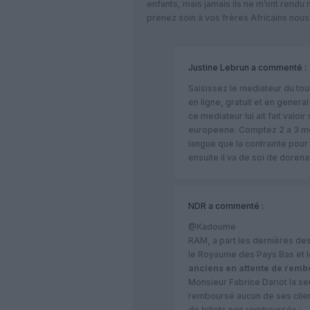
enfants, mais jamais ils ne m’ont rendu 
prenez soin à vos frères Africains no
Justine Lebrun
a commenté :
Saisissez le mediateur du tour
en ligne, gratuit et en gene
ce mediateur lui ait fait valoir 
europeene. Comptez 2 a 3 mo
langue que la contrainte pou
ensuite il va de soi de dore
NDR
a commenté :
@Kadoume
RAM, a part les dernières des
le Royaume des Pays Bas et 
anciens en attente de rem
Monsieur Fabrice Dariot la seu
remboursé aucun de ses client
de billets non remboursés :