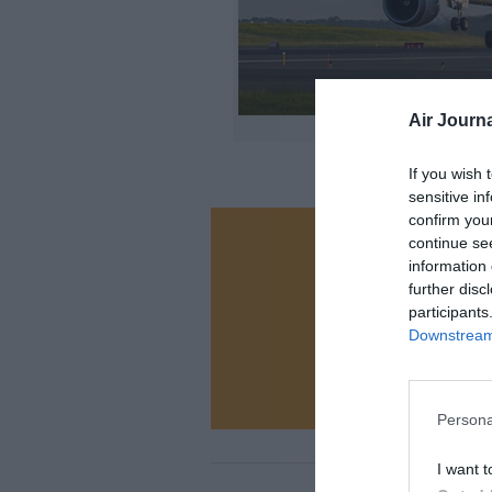
Air Journa
©B
If you wish 
sensitive in
confirm you
continue se
Vous ave
information 
Soutenez
further disc
participants
Downstream 
N
Persona
I want t