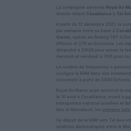
La compagnie aérienne
Royal Air M
directe reliant
Casablanca
à
Tel Avi
A partir du 12 décembre 2021, la co
par semaine entre sa base à
Casab
Gurion
, opérés en Boeing 787-9 Dre
Affaires et 276 en Economie. Les dé
dimanche à 23h55 pour arriver le lend
mercredi et vendredi à 7h15 pour se 
Le nombre de fréquences « passera 
souligne la RAM dans son communiqué
lancement à partir de 3400 Dirhams (
Royal Air Maroc avait annoncé le mo
le 10 aout à Casablanca, visant à
pa
transporteur national israélien et
Isr
Aviv et Marrakech, les
premiers vols
Ce départ de la RAM vers Tel Aviv in
relations diplomatiques entre le Mar