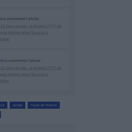
lo
a commenté l'article :
 23 sans escale : le Boeing 777F de
onal Airlines relie l’Écosse à
stralie
hkt
a commenté l'article :
 23 sans escale : le Boeing 777F de
onal Airlines relie l’Écosse à
stralie
nca
israel
royal air maroc