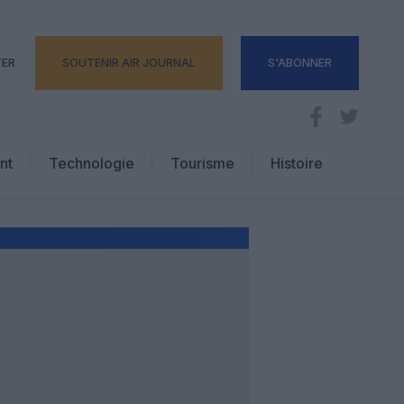
TER
SOUTENIR AIR JOURNAL
S'ABONNER
nt
Technologie
Tourisme
Histoire
Pratique
Hôtellerie
Voyages d’affaires