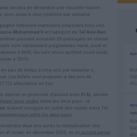
aroc
lancera en décembre une nouvelle liaison
v
, avec jusqu’à cinq rotations par semaine.
mpagnie nationale marocaine proposera trois vols
lanca-Mohammed V
et l’aéroport de
Tel Aviv-Ben
amliner pouvant accueillir 26 passagers en classe
parts sont initialement programmés mardi, jeudi et
emain à 6h15, les vols retour quittant Israël lundi,
Autr
poser à 12h10.
:
Brux
en peu de temps à cinq vols par semaine »,
nouv
. Les billets sont proposés à des prix de
déc
TTC) aller/retour en Eco.
is dernier un protocole d’accord avec
El Al
, arrivée
rtager leurs codes
entre les deux pays ; le
Aéro
air
avaient inauguré en juillet des routes entre Tel
l'art
 commerciaux entre les deux pays
.
Brux
terviendra deux ans après la normalisation des
nouv
oc et Israël, en décembre 2020, et un
accord aérien
déc