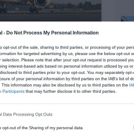
l -
Do Not Process My Personal Information
oston Logan Airport
to opt-out of the sale, sharing to third parties, or processing of your per
formation for targeted advertising by us, please use the below opt-out s
r selection. Please note that after your opt-out request is processed y
eing interest-based ads based on personal information utilized by us or
z apprécié l’article ?
disclosed to third parties prior to your opt-out. You may separately opt-
-nous, faites un don !
losure of your personal information by third parties on the IAB’s list of
. This information may also be disclosed by us to third parties on the
IA
Participants
that may further disclose it to other third parties.
OUS SOUTENIR
l Data Processing Opt Outs
o opt-out of the Sharing of my personal data.