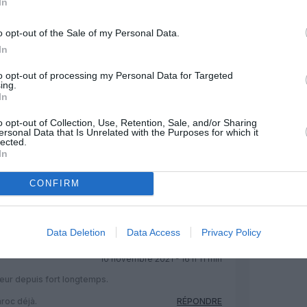
In
o opt-out of the Sale of my Personal Data.
Facebook
Twitter
Pinterest
LinkedIn
Email
Print
In
to opt-out of processing my Personal Data for Targeted
ing.
In
MENTAIRE(S)
o opt-out of Collection, Use, Retention, Sale, and/or Sharing
ersonal Data that Is Unrelated with the Purposes for which it
10 novembre 2021 - 12 h 47 min
lected.
In
aux israéliens qui ont des passeports
du Caire c’est la même distance :
CONFIRM
royal-air-maroc-des-tarifs-fixes-en-
a-famille-5228486.html
RÉPONDRE
Data Deletion
Data Access
Privacy Policy
10 novembre 2021 - 16 h 11 min
ueur depuis fort longtemps.
aroc déjà.
RÉPONDRE