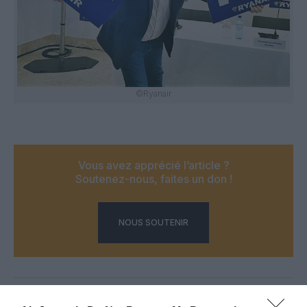
©Ryanair
Vous avez apprécié l’article ?
Soutenez-nous, faites un don !
NOUS SOUTENIR
PARTAGER L'ARTICLE