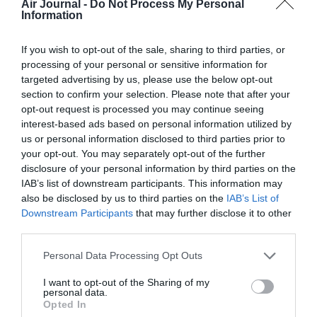
Air Journal -
Do Not Process My Personal
Information
If you wish to opt-out of the sale, sharing to third parties, or
Facebook
Twitter
Pinterest
LinkedIn
Email
Print
processing of your personal or sensitive information for
targeted advertising by us, please use the below opt-out
section to confirm your selection. Please note that after your
opt-out request is processed you may continue seeing
COMMENTAIRE(S)
interest-based ads based on personal information utilized by
us or personal information disclosed to third parties prior to
your opt-out. You may separately opt-out of the further
Jean
a commenté :
26 novembre 2021 - 18 h
disclosure of your personal information by third parties on the
12 min
IAB’s list of downstream participants. This information may
also be disclosed by us to third parties on the
IAB’s List of
Beauvais n’est pas Paris heureusement! Faux pas confondre!
Downstream Participants
that may further disclose it to other
RÉPONDRE
third parties.
Personal Data Processing Opt Outs
I want to opt-out of the Sharing of my
gt
a commenté :
29 novembre 2021 - 10 h
personal data.
17 min
Opted In