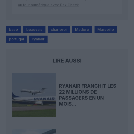
au tout numérique avec Pax Check
base
beauvais
charleroi
Madère
Marseille
portugal
ryanair
LIRE AUSSI
RYANAIR FRANCHIT LES
22 MILLIONS DE
PASSAGERS EN UN
MOIS...