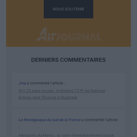
NOUS SOUTENIR
DERNIERS COMMENTAIRES
Jmp
a commenté l'article :
19 h 23 sans escale : le Boeing 777F de National
Airlines relie l’Écosse à l’Australie
Le Monégasque du sud de la France
a commenté l'article
:
Aéroports du Maroc : la carte d’embarquement passe