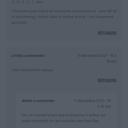
5 , 4 , 3 , 2 , 1 , top !
C’est parti pour battre le record de commentaires : avec AF et
le duo Boeing / Airbus dans le même article, c’est largement
possible !
RÉPONDRE
Lrt59ij
a commenté :
11 décembre 2021 - 15 h
19 min
Tout simplement logique
RÉPONDRE
Airbid
a commenté :
11 décembre 2021 - 16
h 16 min
Oui..et il serait temps que KLM pense à Airbus qui
paye son impôt sur les sociétés aux Pays Bas.