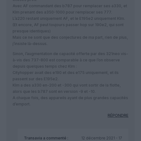
Avec AF commandant des b787 pour remplacer ses a330, et
Klm prenant des a350-1000 pour remplacer ses 777.
L’a220 restant uniquement AF, et le E195e2 uniquement Klm.
(Et encore, AF peut toujours passer hop sur 190e2, qui sont
presque identiques)
Mais ce ne sont que des conjectures de ma part, rien de plus,
j’insiste là-dessus.
Sinon, l’augmentation de capacité offerte par des 321neo vis-
à-vis des 737-800 est comparable à ce que l’on observe
depuis quelques temps chez Klm :
Cityhopper avait des e190 et des e175 uniquement, et ils
passent sur des E195e2.
Klm a des a330 en-200 et -300 qui vont sortir de la flotte,
alors que les b787 sont en version -9 et -10.
A chaque fois, des appareils ayant de plus grandes capacités
d’emport.
RÉPONDRE
Transavia
a commenté :
12 décembre 2021 - 17