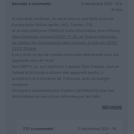
Bencello
a commenté :
11 décembre 2021 - 13 h
41 min
Si cela était confirmé, ce serait encore une belle prise en
Europe pour Airbus (après Jet2, Condor, ITA)…
et un bon point pour FRANCIS notre informateur (non officiel)
https://www.air-journal.fr/2021-11-20-air-france-industries-
un-centre-de-maintenance-des-moteurs-a-orly-en-2023-
5231770.html
Il va y avoir un jeu de chaises musicales intéressant pour les
appareils chez AF-KLM.
Ben SMITH, lui, sort renforcé: il apaise l’Etat français, tout en
flattant KLM (seule à obtenir des appareils neufs), il
accélérera la croissance de Transavia, avec un budget
modeste.
On espère seulement pour Reuters (et FRANCIS) que ces
informations ne seront pas infirmées par les faits.
RÉPONDRE
737
a commenté :
11 décembre 2021 - 16