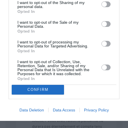
RÉPONDRE
I want to opt-out of the Sharing of my
personal data.
Opted In
Shôgun
a commenté :
12 décembre 2021 - 2
I want to opt-out of the Sale of my
Personal Data.
h 21 min
Opted In
On connait votre ritournelle.
Gouverner, c’est prévoir.
I want to opt-out of processing my
Personal Data for Targeted Advertising.
La pandémie ne durera pas éternellement. La
Opted In
majorité des Européens est aujourd’hui vaccinée.
La stratégie du déclin assumé est la meilleure façon
I want to opt-out of Collection, Use,
de péricliter quoi qu’il arrive. Les concurrents ne
Retention, Sale, and/or Sharing of my
Personal Data that Is Unrelated with the
demanderaient que ça.
Purposes for which it was collected.
Opted In
RÉPONDRE
CONFIRM
PIONEER 300
a
12 décembre
commenté :
2021 - 12 h 08 min
Data Deletion
Data Access
Privacy Policy
Merci docteur pour vos prévisions a la
RAOULT Vous avez raison la pandémie ne
durera pas éternellement et compte tenu