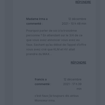
RÉPONDRE
Madame Irma
a
12 décembre
commenté :
2021 - 10 h 48 min
Pourquoi parler de soi à la troisième
personne ? En attendant sur le 3/4 de ce
que vous avez annoncer vous avez eu
faux. Sachant qu’au début de l’appel d’offre
vous avez crié que KLM et HV allait
prendre du MAX…
RÉPONDRE
francis
a
12 décembre
commenté :
2021 - 17 h 39
min
c’est faux j’ai toujours dis airbus
Monsieur irma.