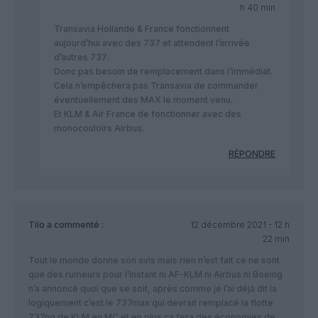
h 40 min
Transavia Hollande & France fonctionnent
aujourd’hui avec des 737 et attendent l’arrivée
d’autres 737.
Donc pas besoin de remplacement dans l’immédiat.
Cela n’empêchera pas Transavia de commander
éventuellement des MAX le moment venu.
Et KLM & Air France de fonctionner avec des
monocouloirs Airbus.
RÉPONDRE
Tilo
a commenté :
12 décembre 2021 - 12 h
22 min
Tout le monde donne son avis mais rien n’est fait ce ne sont
que des rumeurs pour l’instant ni AF-KLM ni Airbus ni Boeing
n’a annoncé quoi que se soit, après comme je l’ai déjà dit la
logiquement c’est le 737max qui devrait remplacé la flotte
737ng de KLM en MC et en plus ça fera des économies de