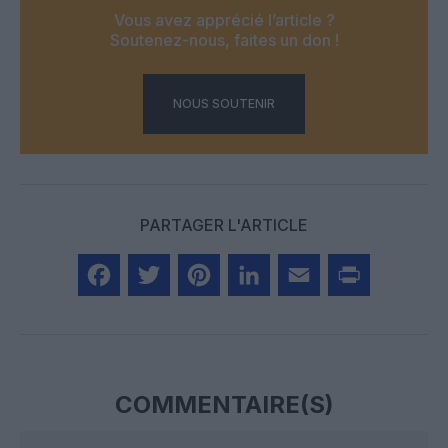
Vous avez apprécié l’article ?
Soutenez-nous, faites un don !
NOUS SOUTENIR
PARTAGER L'ARTICLE
Facebook
Twitter
Pinterest
LinkedIn
Email
Print
COMMENTAIRE(S)