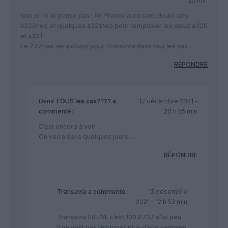
25 min
Non je ne le pense pas ! Air France aura sans doute des
a320neo et quelques a321neo pour remplacer les vieux a320
et a321.
Le 737max sera choisi pour Transavia dans tout les cas.
RÉPONDRE
Dans TOUS les cas????
a
12 décembre 2021 -
commenté :
20 h 55 min
C’est encore à voir…
On verra dans quelques jours…
RÉPONDRE
Transavia
a commenté :
13 décembre
2021 - 12 h 53 min
Transavia FR+NL c’est 100 B737 d’ici peu.
Il ne vont pas reformer plus d’une centaine