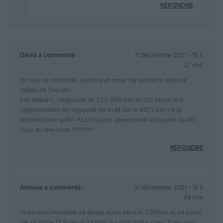
RÉPONDRE
David
a commenté :
11 décembre 2021 - 15 h
27 min
Si cela ce confirme, ça sera un coup de tonnerre dans le
milieu de l’aérien !
Par ailleurs, remplacer le 737-800 par le 321 serait une
augmentation de capacité de KLM sur le MC !! Est-ce la
confirmation qu’AF-KLM n’a pas abandonné la bataille du MC
face au low-cost ?????!!!
RÉPONDRE
Antoine
a commenté :
11 décembre 2021 - 15 h
49 min
Transavia Hollande se dirige aussi vers le 320neo et va sortir
de sa flotte 17 Boeing 737NG qui vont partir chez Transavia