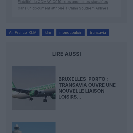
Fiabilité du COMAC C919 : des anomalies signalées
dans un document attribué à China Southern Airlines
Air France-KLM
klm
monocouloir
transavia
LIRE AUSSI
BRUXELLES–PORTO :
TRANSAVIA OUVRE UNE
NOUVELLE LIAISON
LOISIRS...