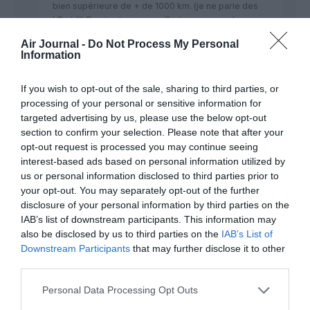
bien supérieure de + de 1000 km. (je ne parle des
LR et XLR qui ont un rayon d’action encore plus
élevé).
Air Journal -
Do Not Process My Personal
Idem pour l’emport de charge.
Information
L’A220 sera insuffisant sur certaines destinations.
RÉPONDRE
If you wish to opt-out of the sale, sharing to third parties, or
processing of your personal or sensitive information for
targeted advertising by us, please use the below opt-out
section to confirm your selection. Please note that after your
opt-out request is processed you may continue seeing
PIONEER 300
a commenté :
11 décembre 2021 - 17 h
interest-based ads based on personal information utilized by
03 min
us or personal information disclosed to third parties prior to
your opt-out. You may separately opt-out of the further
Question Comment le groupe AF/KLM envisage t il de payer
ces nouveaux avions ? Rembourser les dettes ,avec un
disclosure of your personal information by third parties on the
secteur aérien sinistré longtemps encore ,et vouloir
IAB’s list of downstream participants. This information may
renouveler la flotte avec un cruel de passagers et cela en
also be disclosed by us to third parties on the
IAB’s List of
pleine pandémie pour longtemps encore et assurer la
Downstream Participants
that may further disclose it to other
pérennité de l’entreprise me parait pour le moins hasardeux
third parties.
Ceci dit pour faire plaisir aux avionneurs on peut toujours
prendre date sur des achats hypothétiques
Personal Data Processing Opt Outs