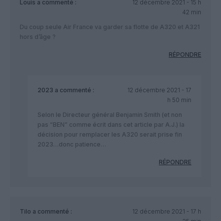
Louis
a commenté :
12 décembre 2021 - 15 h
42 min
Du coup seule Air France va garder sa flotte de A320 et A321
hors d’âge ?
RÉPONDRE
2023
a commenté :
12 décembre 2021 - 17
h 50 min
Selon le Directeur général Benjamin Smith (et non
pas “BEN” comme écrit dans cet article par A.J.) la
décision pour remplacer les A320 serait prise fin
2023…donc patience…
RÉPONDRE
Tilo
a commenté :
12 décembre 2021 - 17 h