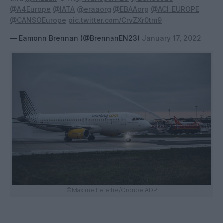
@A4Europe
@IATA
@eraaorg
@EBAAorg
@ACI_EUROPE
@CANSOEurope
pic.twitter.com/CrvZXr0tm9
— Eamonn Brennan (@BrennanEN23)
January 17, 2022
©Maxime Letertre/Groupe ADP