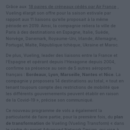
Grâce aux
18 paires de créneaux cédés par Air France
,
Vueling élargit son offre pour la saison estivale par
rapport aux 11 liaisons qu’elle proposait à la même
période en 2019. Ainsi, la compagnie reliera la ville de
Paris à des destinations en Espagne, Italie, Suède,
Norvège, Danemark, Royaume-Uni, Irlande, Allemagne,
Portugal, Malte, République tchèque, Ukraine et Maroc.
De plus, Vueling, leader des liaisons entre la France et
l’Espagne et opérant depuis l’Hexagone depuis 2004,
confirme sa présence au sein de 5 autres aéroports
français :
Bordeaux
,
Lyon
,
Marseille
,
Nantes
et
Nice
. La
compagnie y proposera 14 destinations au total, « tout en
tenant toujours compte des restrictions de mobilité que
les différents gouvernements peuvent établir en raison
de la Covid-19 », précise son communiqué.
Ce nouveau programme de vols a également la
particularité de faire partie, pour la première fois, du
plan
de transformation
de Vueling (Vueling Transform) « dans
le cadre du projet Advanced Network Design, qui vise à