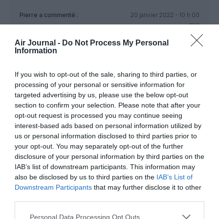
Pierre
a commenté :
20 janvier 2022 - 10 h 00
min
Ça marche fort pour Vueling à Orly, Il y a actuellement 2 A330
Air Journal -
Do Not Process My Personal
d’Aer Lingus qui opèrent pour le compte de Vueling en
Information
attendant les A321 NEO de 240 pax.
If you wish to opt-out of the sale, sharing to third parties, or
RÉPONDRE
processing of your personal or sensitive information for
targeted advertising by us, please use the below opt-out
section to confirm your selection. Please note that after your
3Greens
a commenté :
20 janvier 2022 - 10 h
opt-out request is processed you may continue seeing
54 min
interest-based ads based on personal information utilized by
us or personal information disclosed to third parties prior to
1 seul 330, il y en a eu 2 cause AOG.
your opt-out. You may separately opt-out of the further
Les 321neo sont prévus en 236 sièges
disclosure of your personal information by third parties on the
RÉPONDRE
IAB’s list of downstream participants. This information may
also be disclosed by us to third parties on the
IAB’s List of
Downstream Participants
that may further disclose it to other
third parties.
LAISSER UN COMMENTAIRE
Personal Data Processing Opt Outs