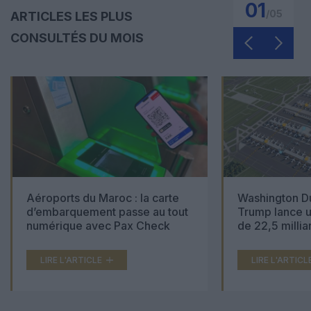
01
/
05
ARTICLES LES PLUS
CONSULTÉS DU MOIS
Aéroports du Maroc : la carte
Washington Du
d’embarquement passe au tout
Trump lance u
numérique avec Pax Check
de 22,5 millia
LIRE L'ARTICLE
LIRE L'ARTICL