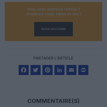
Vous avez apprécié l’article ?
Soutenez-nous, faites un don !
NOUS SOUTENIR
PARTAGER L'ARTICLE
Facebook
Twitter
Pinterest
LinkedIn
Email
Print
COMMENTAIRE(S)