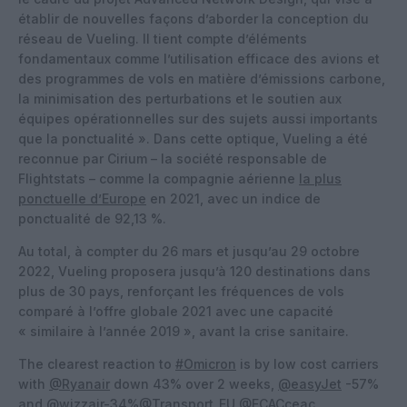
établir de nouvelles façons d’aborder la conception du
réseau de Vueling. Il tient compte d’éléments
fondamentaux comme l’utilisation efficace des avions et
des programmes de vols en matière d’émissions carbone,
la minimisation des perturbations et le soutien aux
équipes opérationnelles sur des sujets aussi importants
que la ponctualité ». Dans cette optique, Vueling a été
reconnue par Cirium – la société responsable de
Flightstats – comme la compagnie aérienne
la plus
ponctuelle d’Europe
en 2021, avec un indice de
ponctualité de 92,13 %.
Au total, à compter du 26 mars et jusqu’au 29 octobre
2022, Vueling proposera jusqu’à 120 destinations dans
plus de 30 pays, renforçant les fréquences de vols
comparé à l’offre globale 2021 avec une capacité
« similaire à l’année 2019 », avant la crise sanitaire.
The clearest reaction to
#Omicron
is by low cost carriers
with
@Ryanair
down 43% over 2 weeks,
@easyJet
-57%
and
@wizzair
-34%
@Transport_EU
@ECACceac