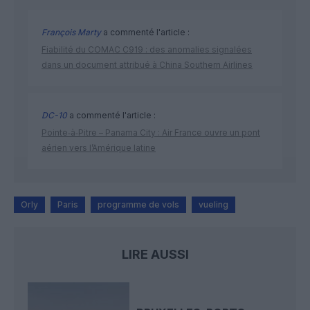
François Marty
a commenté l'article :
Fiabilité du COMAC C919 : des anomalies signalées
dans un document attribué à China Southern Airlines
DC-10
a commenté l'article :
Pointe‑à‑Pitre – Panama City : Air France ouvre un pont
aérien vers l’Amérique latine
Orly
Paris
programme de vols
vueling
LIRE AUSSI