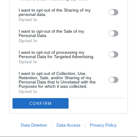
I want to opt-out of the Sharing of my
personal data.
Opted In
FAIRE UN DON
I want to opt-out of the Sale of my
Personal Data.
Appel aux lecteurs !
Opted In
Soutenez Air Journal participez
à son
I want to opt-out of processing my
développement !
Personal Data for Targeted Advertising.
Opted In
I want to opt-out of Collection, Use,
NOUS SOUTENIR
Retention, Sale, and/or Sharing of my
Personal Data that Is Unrelated with the
Purposes for which it was collected.
Opted In
CONFIRM
Data Deletion
Data Access
Privacy Policy
DERNIERS COMMENTAIRES