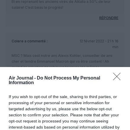
Et en reprenant les anciens virés de Alitalia a 50% de leur
salaire! C’est beau le progrès!
RÉPONDRE
Colere
a commenté :
12 février 2022 - 21 h 16
min
MSC ? Mais cest notre ami Alexis Kohler, conseiller de ami
cher et tendre Emmanuel Macron qui va être content ! Ah
quand ça privatise on retrouve toujours les mêmes…..
Air Journal -
Do Not Process My Personal
RÉPONDRE
Information
If you wish to opt-out of the sale, sharing to third parties, or
LAISSER UN COMMENTAIRE
processing of your personal or sensitive information for
targeted advertising by us, please use the below opt-out
section to confirm your selection. Please note that after your
opt-out request is processed you may continue seeing
FAIRE UN DON
interest-based ads based on personal information utilized by