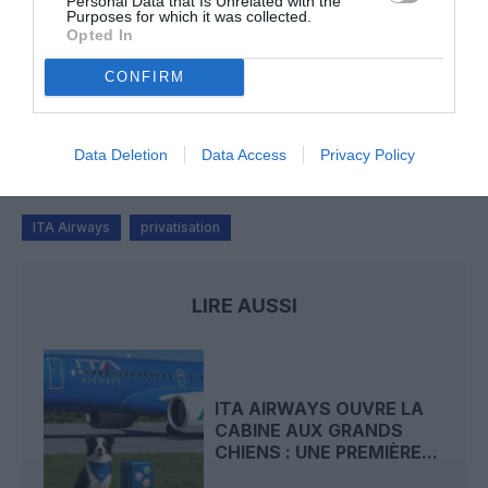
Personal Data that Is Unrelated with the
une saison record malgré le contexte géopolitique
Purposes for which it was collected.
Opted In
CONFIRM
TFFRYYZ
a commenté l'article :
Pointe‑à‑Pitre – Panama City : Air France ouvre un pont
aérien vers l’Amérique latine
Data Deletion
Data Access
Privacy Policy
ITA Airways
privatisation
LIRE AUSSI
ITA AIRWAYS OUVRE LA
CABINE AUX GRANDS
CHIENS : UNE PREMIÈRE...