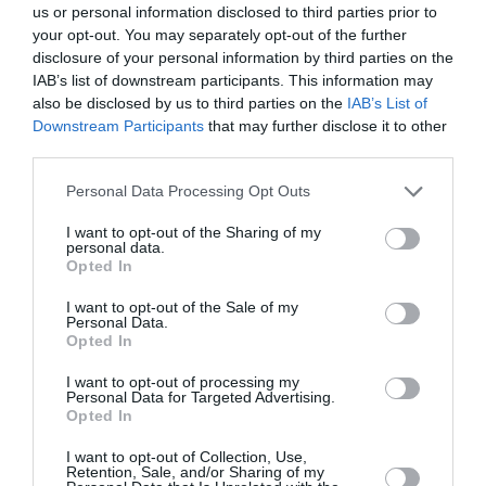
us or personal information disclosed to third parties prior to
your opt-out. You may separately opt-out of the further
Appel aux lecteurs !
disclosure of your personal information by third parties on the
Soutenez Air Journal participez
à son
IAB’s list of downstream participants. This information may
développement !
also be disclosed by us to third parties on the
IAB’s List of
Downstream Participants
that may further disclose it to other
third parties.
NOUS SOUTENIR
Personal Data Processing Opt Outs
I want to opt-out of the Sharing of my
personal data.
Opted In
I want to opt-out of the Sale of my
Personal Data.
Opted In
DERNIERS COMMENTAIRES
I want to opt-out of processing my
Personal Data for Targeted Advertising.
Opted In
Manfou
a commenté l'article :
I want to opt-out of Collection, Use,
Pyramides, croisières et mer Rouge : l’Égypte mise sur
Retention, Sale, and/or Sharing of my