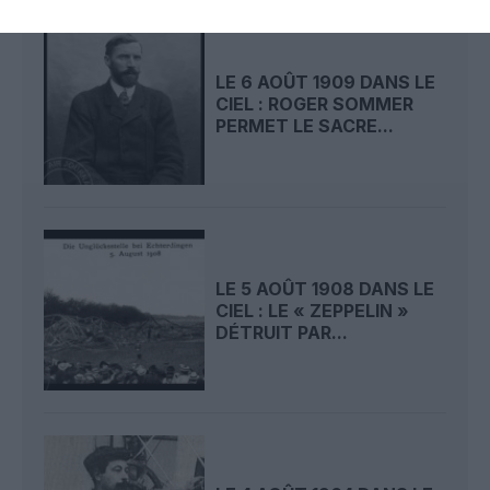
LE 6 AOÛT 1909 DANS LE
CIEL : ROGER SOMMER
PERMET LE SACRE...
LE 5 AOÛT 1908 DANS LE
CIEL : LE « ZEPPELIN »
DÉTRUIT PAR...