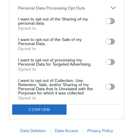
Personal Data Processing Opt Outs
DERNIERS COMMENTAIRES
I want to opt-out of the Sharing of my
personal data.
Opted In
Mathématiques
a commenté l'article :
I want to opt-out of the Sale of my
19 h 23 sans escale : le Boeing 777F de National
Personal Data.
Airlines relie l’Écosse à l’Australie
Opted In
I want to opt-out of processing my
Personal Data for Targeted Advertising.
Badissi novembri
a commenté l'article :
Opted In
Nice–Corse : ces vols électriques qui se profilent à
I want to opt-out of Collection, Use,
l’horizon 2030
Retention, Sale, and/or Sharing of my
Personal Data that Is Unrelated with the
Purposes for which it was collected.
Opted In
histoire de l'aviation
CONFIRM
LIRE AUSSI
Data Deletion
Data Access
Privacy Policy