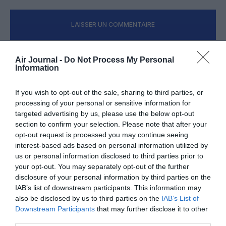
LAISSER UN COMMENTAIRE
Air Journal -
Do Not Process My Personal
Information
FAIRE UN DON
If you wish to opt-out of the sale, sharing to third parties, or
Appel aux lecteurs !
processing of your personal or sensitive information for
Soutenez Air Journal participez
à son
targeted advertising by us, please use the below opt-out
développement !
section to confirm your selection. Please note that after your
opt-out request is processed you may continue seeing
interest-based ads based on personal information utilized by
us or personal information disclosed to third parties prior to
NOUS SOUTENIR
your opt-out. You may separately opt-out of the further
disclosure of your personal information by third parties on the
IAB’s list of downstream participants. This information may
also be disclosed by us to third parties on the
IAB’s List of
Downstream Participants
that may further disclose it to other
third parties.