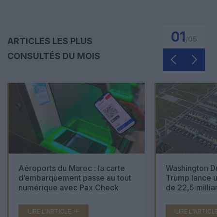
01
/
05
ARTICLES LES PLUS
CONSULTÉS DU MOIS
Aéroports du Maroc : la carte
Washington Du
d’embarquement passe au tout
Trump lance u
numérique avec Pax Check
de 22,5 millia
LIRE L'ARTICLE
LIRE L'ARTICL