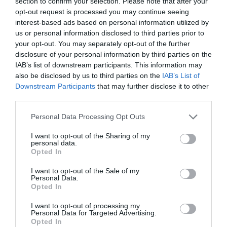
section to confirm your selection. Please note that after your
avions, est ce que c’est toujours nécessaire ??
opt-out request is processed you may continue seeing
interest-based ads based on personal information utilized by
RÉPONDRE
us or personal information disclosed to third parties prior to
your opt-out. You may separately opt-out of the further
disclosure of your personal information by third parties on the
Très bonne question!
a
28 février 2022 -
IAB’s list of downstream participants. This information may
commenté :
11 h 05 min
also be disclosed by us to third parties on the
IAB’s List of
Paris-Anchorage c’était environ 10 h de vol
Downstream Participants
that may further disclose it to other
selon le sens..
third parties.
Anchorage-Tokyo c’était environ 6.30 de
vol soit un total de 16.30 de vol (+ l’escale)
Personal Data Processing Opt Outs
Il se peut qu’une route plus directe via le
pôle ( elle passe alors plus au nord de
I want to opt-out of the Sharing of my
personal data.
Anchorage et , pour situer sur une carte,
Opted In
« frôle » plutôt Fairbanks en Alaska,: cette
route pourrait minimiser les heures de vol
I want to opt-out of the Sale of my
nécessaires et c’est vrai que des A350,
Personal Data.
des B787 paraissent aptes à effectuer le
Opted In
trajet non stop…
I want to opt-out of processing my
Personal Data for Targeted Advertising.
RÉPONDRE
Opted In