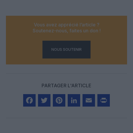
Vous avez apprécié l’article ?
Soutenez-nous, faites un don !
NOUS SOUTENIR
PARTAGER L'ARTICLE
Facebook
Twitter
Pinterest
LinkedIn
Email
Print