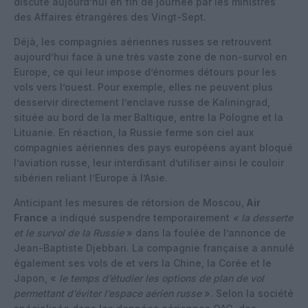
discuté aujourd’hui en fin de journée par les ministres
des Affaires étrangères des Vingt-Sept.
Déjà, les compagnies aériennes russes se retrouvent
aujourd’hui face à une très vaste zone de non-survol en
Europe, ce qui leur impose d’énormes détours pour les
vols vers l’ouest. Pour exemple, elles ne peuvent plus
desservir directement l’enclave russe de Kaliningrad,
située au bord de la mer Baltique, entre la Pologne et la
Lituanie. En réaction, la Russie ferme son ciel aux
compagnies aériennes des pays européens ayant bloqué
l’aviation russe, leur interdisant d’utiliser ainsi le couloir
sibérien reliant l’Europe à l’Asie.
Anticipant les mesures de rétorsion de Moscou,
Air
France
a indiqué suspendre temporairement
« la desserte
et le survol de la Russie
» dans la foulée de l’annonce de
Jean-Baptiste Djebbari. La compagnie française a annulé
également ses vols de et vers la Chine, la Corée et le
Japon, «
le temps d’étudier les options de plan de vol
permettant d’éviter l’espace aérien russe
». Selon la société