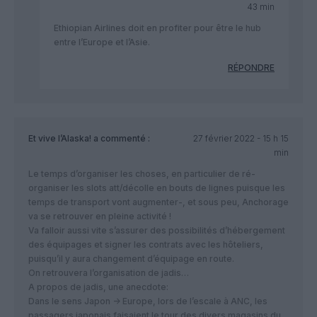
43 min
Ethiopian Airlines doit en profiter pour être le hub
entre l’Europe et l’Asie.
RÉPONDRE
Et vive l’Alaska!
a commenté :
27 février 2022 - 15 h 15
min
Le temps d’organiser les choses, en particulier de ré-
organiser les slots att/décolle en bouts de lignes puisque les
temps de transport vont augmenter-, et sous peu, Anchorage
va se retrouver en pleine activité !
Va falloir aussi vite s’assurer des possibilités d’hébergement
des équipages et signer les contrats avec les hôteliers,
puisqu’il y aura changement d’équipage en route.
On retrouvera l’organisation de jadis…
A propos de jadis, une anecdote:
Dans le sens Japon -> Europe, lors de l’escale à ANC, les
passagers japonais faisaient le tour des divers magasins du