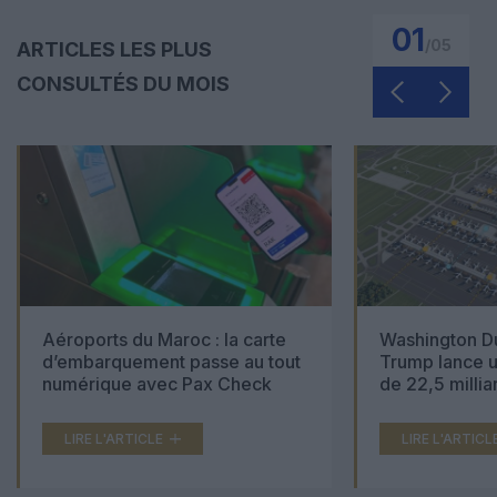
01
/
05
ARTICLES LES PLUS
CONSULTÉS DU MOIS
Aéroports du Maroc : la carte
Washington Du
d’embarquement passe au tout
Trump lance u
numérique avec Pax Check
de 22,5 millia
LIRE L'ARTICLE
LIRE L'ARTICL