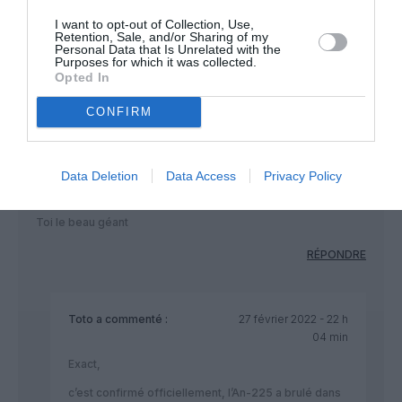
I want to opt-out of Collection, Use,
Retention, Sale, and/or Sharing of my
Personal Data that Is Unrelated with the
Purposes for which it was collected.
Opted In
Le toulousain
a commenté :
27 février 2022 - 20 h 50
min
CONFIRM
Dans cette guerre sans nom,
Il vient d y avoir une perte collatérale qui va laisser vide le
coeur des amoureux de l aéronautique
Data Deletion
Data Access
Privacy Policy
L AN-225 mriya
Toi le beau géant
RÉPONDRE
Toto
a commenté :
27 février 2022 - 22 h
04 min
Exact,
c’est confirmé officiellement, l’An-225 a brulé dans