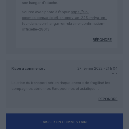
son hangar d’attache.
Source avec photo à l’appui:
https://air-
cosmos.com/article/l-antonov-an-225-mriya-en-
feu-dans-son-hangar-en-ukraine-confirmation-
officielle-28613
RÉPONDRE
Ricou
a commenté :
27 février 2022 - 21 h 04
min
La crise du transport aérien risque encore de fragilisé les
compagnies aériennes Européennes et asiatique…
RÉPONDRE
LAISSER UN COMMENTAIRE