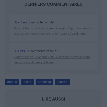
DERNIERS COMMENTAIRES
Manfou
a commenté l'article :
Pyramides, croisières et mer Rouge : l’Égypte mise sur
une saison record malgré le contexte géopolitique
TFFRYYZ
a commenté l'article :
Pointe‑à‑Pitre – Panama City : Air France ouvre un pont
aérien vers l’Amérique latine
emploi
filiale
lufthansa
pilotes
LIRE AUSSI