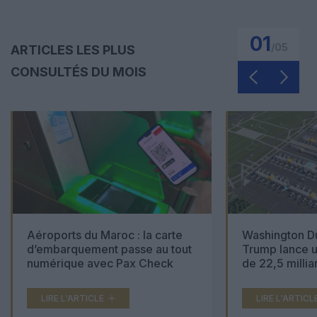
01
/
05
ARTICLES LES PLUS
CONSULTÉS DU MOIS
Aéroports du Maroc : la carte
Washington Du
d’embarquement passe au tout
Trump lance u
numérique avec Pax Check
de 22,5 millia
LIRE L'ARTICLE
LIRE L'ARTICL