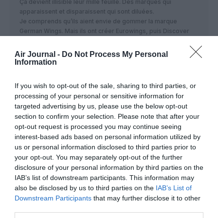
Ça devient illisible leur mille feuille. Des marques qui
apparaissent et disparaissent qui sont diluées.
Je comprends qu’ils aient envie de gommer la marque
German Wings. Mais ils ont créer Eurowings, puis Discover
alors que Eurowings faisait des vols MC et LC.
Et c’est sans compter les nombreuses filiales avec des
Air Journal -
Do Not Process My Personal
modules de 100 places qui sont leur propriété.
Information
Au moins le Canadien a rationalisé les choses meme si AF
n’avait pas tant de marques que LH..
If you wish to opt-out of the sale, sharing to third parties, or
processing of your personal or sensitive information for
RÉPONDRE
targeted advertising by us, please use the below opt-out
section to confirm your selection. Please note that after your
opt-out request is processed you may continue seeing
sans préjuges
a commenté :
13 mars 2022 - 15 h 29 min
interest-based ads based on personal information utilized by
us or personal information disclosed to third parties prior to
Honnêtement, je n’ai jamais comprit la stratégie de LH. Les
your opt-out. You may separately opt-out of the further
Allemands sont très malins et intelligents en général mais
disclosure of your personal information by third parties on the
dans le domaine de l’aviation ils ne comprennent rien.
IAB’s list of downstream participants. This information may
also be disclosed by us to third parties on the
IAB’s List of
RÉPONDRE
Downstream Participants
that may further disclose it to other
third parties.