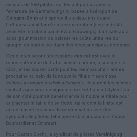
emplois de 250 pilotes qui les ont perdus avec la
fermeture de Germanwings », basée à l’aéroport de
Cologne-Bonn
et disparue il y a deux ans quand
Lufthansa avait lancé sa restructuration (son code 4U
avait été remplacé par le EW d’Eurowings). La filiale aura
aussi pour mission de baisser les coûts unitaires du
groupe, en particulier dans des deux principaux aéroports
Ces pilotes seront nécessaires
dès cet été
avec la
reprise attendue du trafic moyen-courrier, a souligné le
CEO ; et les laisser partir pour les réembaucher l’année
prochaine au sein de la nouvelle filiale «
serait très
coûteux au regard du droit allemand
». Ils auront les mêmes
contrats que ceux en vigueur chez Lufthansa Cityline. Qui
de son côté pourrait bénéficier de la nouvelle filiale pour
augmenter la taille de sa flotte, taille dont la limite est
actuellement en cours de renégociation avec les
syndicats de pilotes (elle opère 50 monocouloirs Airbus,
Bombardier et Embraer).
Pour Casten Spohr, le syndicat de pilotes
Vereinigung