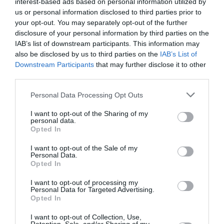
interest-based ads based on personal information utilized by
us or personal information disclosed to third parties prior to
Appel aux lecteurs !
your opt-out. You may separately opt-out of the further
Soutenez Air Journal participez
à son
disclosure of your personal information by third parties on the
développement !
IAB’s list of downstream participants. This information may
also be disclosed by us to third parties on the
IAB’s List of
Downstream Participants
that may further disclose it to other
third parties.
NOUS SOUTENIR
Personal Data Processing Opt Outs
I want to opt-out of the Sharing of my
personal data.
Opted In
I want to opt-out of the Sale of my
Personal Data.
DERNIERS COMMENTAIRES
Opted In
I want to opt-out of processing my
Personal Data for Targeted Advertising.
Opted In
atplhkt
a commenté l'article :
Contrôles aux frontières entre l’Espagne et l’Italie : des
I want to opt-out of Collection, Use,