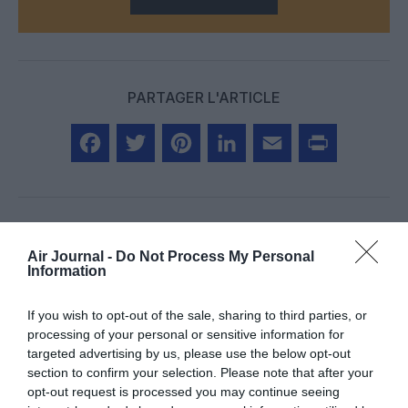
PARTAGER L'ARTICLE
Facebook
Twitter
Pinterest
LinkedIn
Email
Print
Air Journal -
Do Not Process My Personal
Aucun commentaire !
Information
LAISSER UN COMMENTAIRE
If you wish to opt-out of the sale, sharing to third parties, or
processing of your personal or sensitive information for
targeted advertising by us, please use the below opt-out
section to confirm your selection. Please note that after your
FAIRE UN DON
opt-out request is processed you may continue seeing