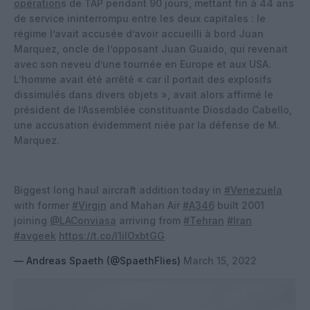
opération
s de TAP pendant 90 jours, mettant fin à 44 ans
de service ininterrompu entre les deux capitales : le
régime l’avait accusée d’avoir accueilli à bord Juan
Marquez, oncle de l’opposant Juan Guaido, qui revenait
avec son neveu d’une tournée en Europe et aux USA.
L’homme avait été arrêté « car il portait des explosifs
dissimulés dans divers objets », avait alors affirmé le
président de l’Assemblée constituante Diosdado Cabello,
une accusation évidemment niée par la défense de M.
Marquez.
Biggest long haul aircraft addition today in
#Venezuela
with former
#Virgin
and Mahan Air
#A346
built 2001
joining
@LAConviasa
arriving from
#Tehran
#Iran
#avgeek
https://t.co/I1ilOxbtGG
— Andreas Spaeth (@SpaethFlies)
March 15, 2022