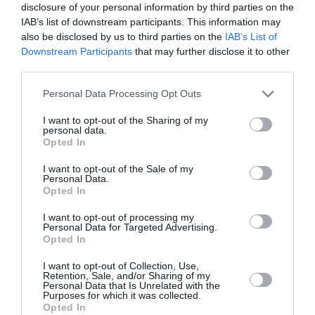
développement !
disclosure of your personal information by third parties on the
IAB’s list of downstream participants. This information may
also be disclosed by us to third parties on the
IAB’s List of
Downstream Participants
that may further disclose it to other
NOUS SOUTENIR
third parties.
Personal Data Processing Opt Outs
I want to opt-out of the Sharing of my
personal data.
Opted In
I want to opt-out of the Sale of my
DERNIERS COMMENTAIRES
Personal Data.
Opted In
I want to opt-out of processing my
SERGE13
a commenté l'article :
Personal Data for Targeted Advertising.
Opted In
Pointe‑à‑Pitre – Panama City : Air France ouvre un pont
aérien vers l’Amérique latine
I want to opt-out of Collection, Use,
Retention, Sale, and/or Sharing of my
Personal Data that Is Unrelated with the
Purposes for which it was collected.
Opted In
SERGE13
a commenté l'article :