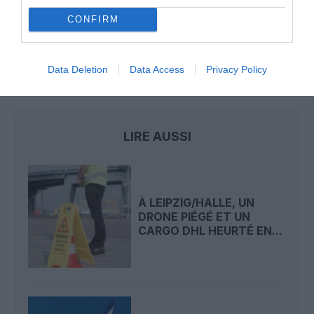
A380 de Lufthansa : les « vrais » sièges hublot en
CONFIRM
classe Affaires deviennent payants
Data Deletion
Data Access
Privacy Policy
finnair
russie ukraine
Tokyo
LIRE AUSSI
À LEIPZIG/HALLE, UN
DRONE PIÉGÉ ET UN
CARGO DHL HEURTÉ EN...