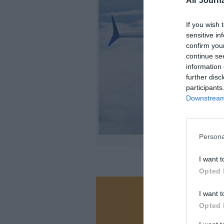
Air Journa
If you wish 
sensitive in
confirm you
continue se
information 
further disc
participants
Downstream 
Persona
I want t
Opted 
I want t
Vous ave
Opted 
Soutenez