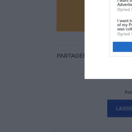
I want 
Advertis
Opted 
N
I want t
of my P
was col
Opted 
PARTAGER L'ARTICLE
Auc
LAISS