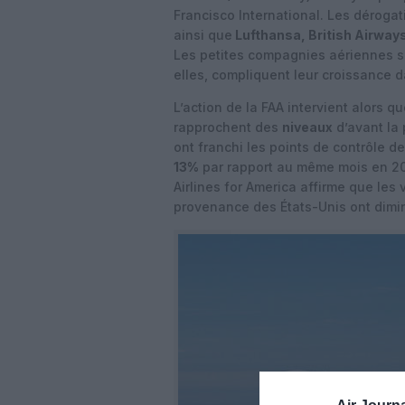
Francisco International. Les déroga
ainsi que
Lufthansa, British Airway
Les petites compagnies aériennes s’
elles, compliquent leur croissance d
L’action de la FAA intervient alors 
rapprochent des
niveaux
d’avant la
ont franchi les points de contrôle d
13%
par rapport au même mois en 20
Airlines for America affirme que les
provenance des États-Unis ont dimi