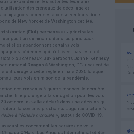
veaux pré-pandémie, les autorités fédérales
d’utilisation des créneaux de décollage et
es compagnies aériennes à conserver leurs droits
ports de New York et de Washington cet été.
ministration (
FAA
) permettra aux principales
leur position dominante dans les principaux
e si elles abandonnent certains vols
pagnies aériennes qui n’utilisent pas les droits
Mat
« slots » ou créneaux, aux aéroports
John F. Kennedy
19 h
port national
Reagan
à Washington, DC, risquent de
Nati
urs ont dérogé à cette règle en mars 2020 lorsque
l’Au
ompu leurs vols en raison de la
pandémie
.
isation des créneaux à quatre reprises, la dernière
nche. Elle prolongera la dérogation pour les vols
Bad
29 octobre, a-t-elle déclaré dans une décision qui
Nice
e fédéral la semaine prochaine. L’agence a cité
«
la
prof
visible à l’échelle mondiale
»
,
autour de COVID-19.
 assouplies concernant les horaires de vol à
@Se
, Chicago O’Hare, Los Angeles International et San