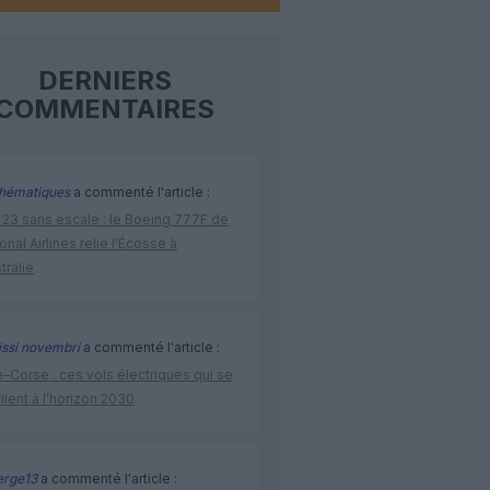
DERNIERS
COMMENTAIRES
hématiques
a commenté l'article :
 23 sans escale : le Boeing 777F de
onal Airlines relie l’Écosse à
stralie
issi novembri
a commenté l'article :
–Corse : ces vols électriques qui se
ilent à l’horizon 2030
rge13
a commenté l'article :