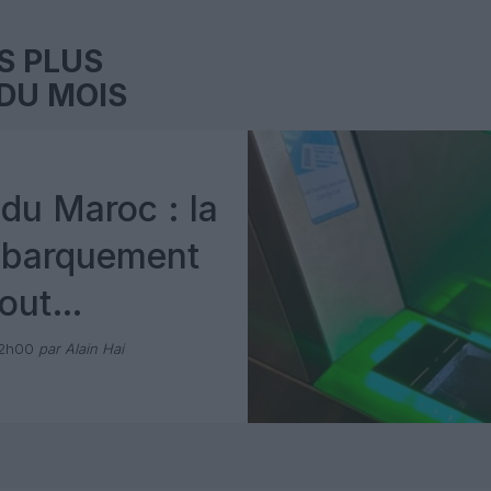
S PLUS
DU MOIS
du Maroc : la
mbarquement
out
 avec Pax
12h00
par Alain Hai