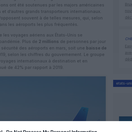
Brux
tions ont été soutenues par les majors américaines
nouv
s
et d’autres grands transporteurs internationaux.
déc
opposent souvent à de telles mesures, qui, selon
ans les aéroports les plus fréquentés.
que les voyages aériens aux États-Unis se
CHE
 pandémie. Plus de
2 millions
de personnes par jour
Eas
e sécurité des aéroports en mars, soit une
baisse de
ave
19, selon les chiffres du gouvernement. Le groupe
déd
 voyages internationaux à destination et en
nué de 42% par rapport à 2019.
etats-uni