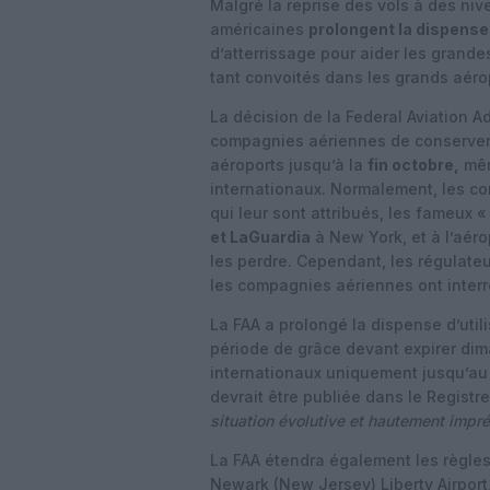
Malgré la reprise des vols à des ni
américaines
prolongent la dispense
d’atterrissage pour aider les grand
tant convoités dans les grands aéro
La décision de la Federal Aviation Ad
compagnies aériennes de conserver 
aéroports jusqu’à la
fin octobre,
mêm
internationaux. Normalement, les com
qui leur sont attribués, les fameux 
et LaGuardia
à New York, et à l’aéro
les perdre. Cependant, les régulate
les compagnies aériennes ont interr
La FAA a prolongé la dispense d’util
période de grâce devant expirer dima
internationaux uniquement jusqu’au 
devrait être publiée dans le Registr
situation évolutive et hautement impré
La FAA étendra également les règles
Newark (New Jersey) Liberty Airport