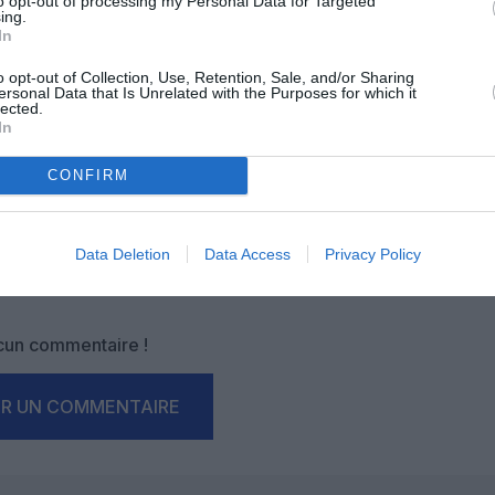
to opt-out of processing my Personal Data for Targeted
ing.
In
OUS SOUTENIR
o opt-out of Collection, Use, Retention, Sale, and/or Sharing
ersonal Data that Is Unrelated with the Purposes for which it
lected.
In
CONFIRM
Data Deletion
Data Access
Privacy Policy
Facebook
Twitter
Pinterest
LinkedIn
Email
Print
un commentaire !
ER UN COMMENTAIRE