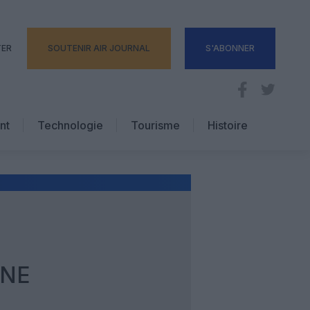
TER
SOUTENIR AIR JOURNAL
S'ABONNER
nt
Technologie
Tourisme
Histoire
Pratique
Hôtellerie
Voyages d’affaires
UNE