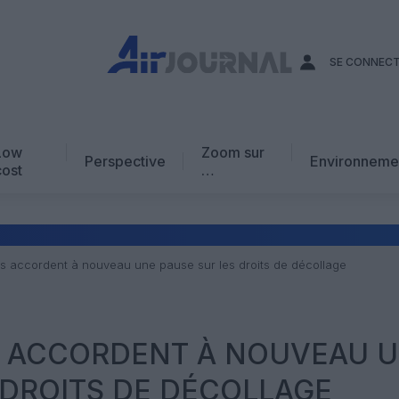
SE CONNEC
Low
Zoom sur
Perspective
Environneme
cost
…
Edito
En chiffres
Avis d’expert
is accordent à nouveau une pause sur les droits de décollage
AJ Académie
Vidéo
S ACCORDENT À NOUVEAU 
 DROITS DE DÉCOLLAGE