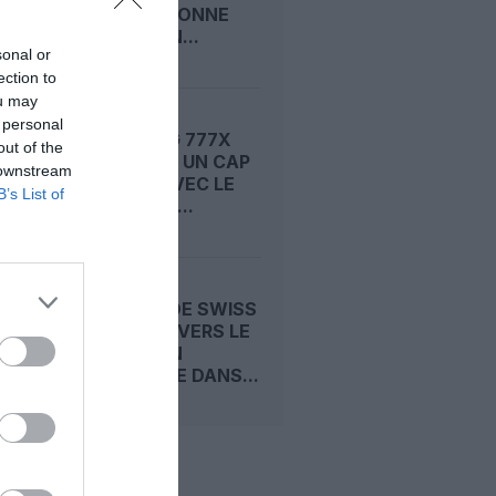
: LA FAA DONNE
ENFIN SON...
sonal or
ection to
ou may
 personal
LE BOEING 777X
out of the
FRANCHIT UN CAP
 downstream
DÉCISIF AVEC LE
B’s List of
SEPTIÈME...
UN A330 DE SWISS
DÉROUTÉ VERS LE
MAINE : UN
« INCENDIE DANS...