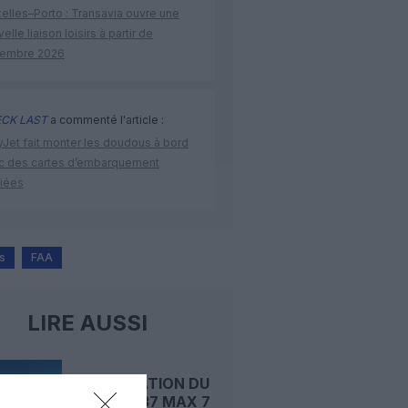
elles–Porto : Transavia ouvre une
elle liaison loisirs à partir de
embre 2026
CK LAST
a commenté l'article :
yJet fait monter les doudous à bord
c des cartes d’embarquement
iées
s
FAA
LIRE AUSSI
CERTIFICATION DU
BOEING 737 MAX 7