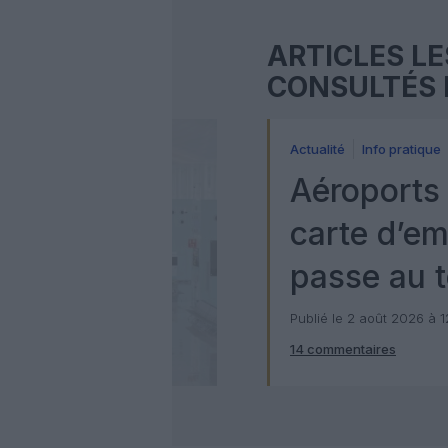
ARTICLES LE
CONSULTÉS 
Actualité
Info pratique
Aéroports 
carte d’e
passe au t
numérique
Publié le 2 août 2026 à 
14 commentaires
Check