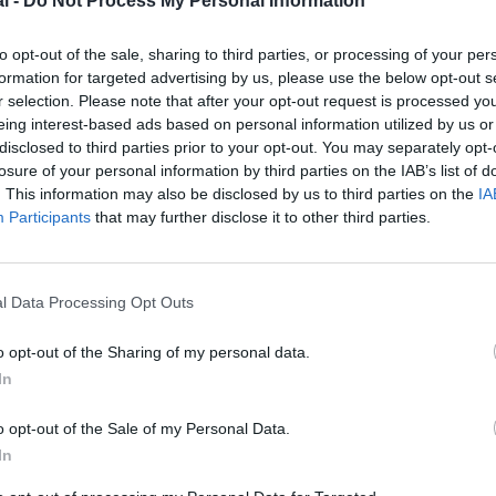
l -
Do Not Process My Personal Information
to opt-out of the sale, sharing to third parties, or processing of your per
formation for targeted advertising by us, please use the below opt-out s
r selection. Please note that after your opt-out request is processed y
eing interest-based ads based on personal information utilized by us or
disclosed to third parties prior to your opt-out. You may separately opt-
losure of your personal information by third parties on the IAB’s list of
. This information may also be disclosed by us to third parties on the
IA
Participants
that may further disclose it to other third parties.
l Data Processing Opt Outs
©Boeing
o opt-out of the Sharing of my personal data.
In
o opt-out of the Sale of my Personal Data.
z apprécié l’article ?
In
-nous, faites un don !