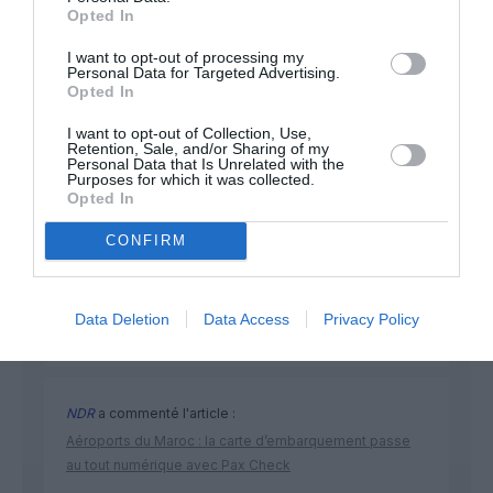
Opted In
NOUS SOUTENIR
I want to opt-out of processing my
Personal Data for Targeted Advertising.
Opted In
I want to opt-out of Collection, Use,
Retention, Sale, and/or Sharing of my
Personal Data that Is Unrelated with the
Purposes for which it was collected.
DERNIERS COMMENTAIRES
Opted In
CONFIRM
Aviation
a commenté l'article :
Partenariat Malaysia Airlines – SNCF : une offre
Data Deletion
Data Access
Privacy Policy
intermodale entre Paris-CDG et 27 gares françaises
NDR
a commenté l'article :
Aéroports du Maroc : la carte d’embarquement passe
au tout numérique avec Pax Check