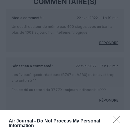
COMMENTAIRE(S)
Nico
a commenté :
22 avril 2022 - 11 h 19 min
Un quadireacteur de même pas 400 sièges avec un baril a
plus de 100$ aujourd’hui….tellement logique.
RÉPONDRE
Sébastien
a commenté :
22 avril 2022 - 17 h 05 min
Les “vieux” quadriréacteurs (B747 et A380) qu’on avait trop
vite enterré ^^
Est-ce dû au retard du B777X toujours indisponible???
RÉPONDRE
Air Journal -
Do Not Process My Personal
Max1
a commenté :
23 avril 2022 - 1 h 02
Information
min