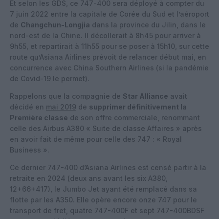
Et selon les GDS, ce 747-400 sera déployé à compter du
7 juin 2022 entre la capitale de Corée du Sud et l’aéroport
de
Changchun-Longjia
dans la province du Jilin, dans le
nord-est de la Chine. Il décollerait à 8h45 pour arriver à
9h55, et repartirait à 11h55 pour se poser à 15h10, sur cette
route qu’Asiana Airlines prévoit de relancer début mai, en
concurrence avec China Southern Airlines (si la pandémie
de Covid-19 le permet).
Rappelons que la compagnie de
Star Alliance
avait
décidé en
mai 2019
de
supprimer définitivement la
Première classe
de son offre commerciale, renommant
celle des Airbus A380 « Suite de classe Affaires » après
en avoir fait de même pour celle des 747 : « Royal
Business ».
Ce dernier 747-400 d’Asiana Airlines est censé partir à la
retraite en 2024 (deux ans avant les six A380,
12+66+417), le Jumbo Jet ayant été remplacé dans sa
flotte par les A350. Elle opère encore onze 747 pour le
transport de fret, quatre 747-400F et sept 747-400BDSF