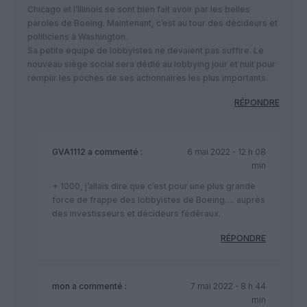
Chicago et l’Illinois se sont bien fait avoir par les belles
paroles de Boeing. Maintenant, c’est au tour des décideurs et
politiciens à Washington.
Sa petite équipe de lobbyistes ne devaient pas suffire. Le
nouveau siège social sera dédié au lobbying jour et nuit pour
remplir les poches de ses actionnaires les plus importants.
RÉPONDRE
GVA1112
a commenté :
6 mai 2022 - 12 h 08
min
+ 1000, j’allais dire que c’est pour une plus grande
force de frappe des lobbyistes de Boeing…. auprès
des investisseurs et décideurs fédéraux.
RÉPONDRE
mon
a commenté :
7 mai 2022 - 8 h 44
min