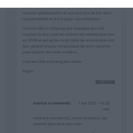
Bientôt Boeing va se placer sous la protection de l
article 11 de la loi sur les faillites qui permet aux
mauvais gestionnaires et aux escrocs de fuir leurs
responsabilité et d échapper aux créanciers
Comme GM ou Citigroup par exemple qui sont
toujours là alors que les actions ne valaient plus rien
en 2008 et qui après avoir ruiné les actionnaires par
leur gestion crasse renaissaient de leurs cendres
pour repartir en ruiner d autres ….
Vive les USA et Boeing tes idoles
Rigolo
RÉPONDRE
mavrick
a commenté :
7 mai 2022 - 1 h 53
min
voilà une sacrée info, voire révélation, qui
peut en faire taire plus d’un !