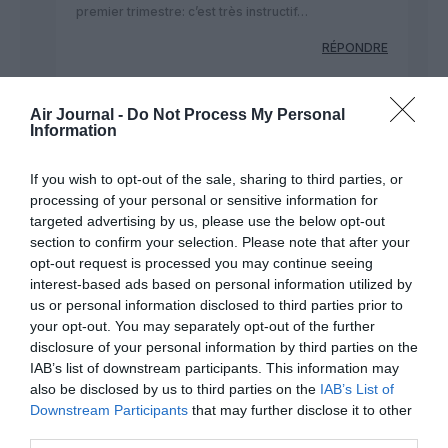
premier trimestre: c’est très instructif…
RÉPONDRE
Air Journal -
Do Not Process My Personal
CHECKLOST
a commenté :
6 mai 2022 - 17 h 45
Information
min
Mais que t arrives le Einstein de l aéronautique ?
If you wish to opt-out of the sale, sharing to third parties, or
processing of your personal or sensitive information for
Aurais tu des flashs de lucidité tout à coup toi le
grand rédacteur en chef d AJ qui prétend que
targeted advertising by us, please use the below opt-out
Boeing est immortel ?
section to confirm your selection. Please note that after your
opt-out request is processed you may continue seeing
Il y a peu tu disais que 2022 serait l année de son
interest-based ads based on personal information utilized by
retour au premier plan de grâce à ta formule
us or personal information disclosed to third parties prior to
magique favorite : Le cash flow des livraisons des
your opt-out. You may separately opt-out of the further
merveilleuses machines de ton boss le 787 737
disclosure of your personal information by third parties on the
MAX etc..
IAB’s list of downstream participants. This information may
Je te dis depuis des mois que le département civil
also be disclosed by us to third parties on the
IAB’s List of
de Boeing est en faillite et tu me traites de menteur
Downstream Participants
that may further disclose it to other
de débile tu n es pas avare d insultes …Mais il
third parties.
semblerait que comme tous les trolls tu aies la