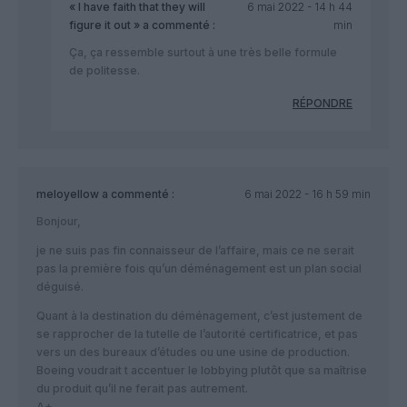
« I have faith that they will
6 mai 2022 - 14 h 44
figure it out »
a commenté :
min
Ça, ça ressemble surtout à une très belle formule
de politesse.
RÉPONDRE
meloyellow
a commenté :
6 mai 2022 - 16 h 59 min
Bonjour,
je ne suis pas fin connaisseur de l’affaire, mais ce ne serait
pas la première fois qu’un déménagement est un plan social
déguisé.
Quant à la destination du déménagement, c’est justement de
se rapprocher de la tutelle de l’autorité certificatrice, et pas
vers un des bureaux d’études ou une usine de production.
Boeing voudrait t accentuer le lobbying plutôt que sa maîtrise
du produit qu’il ne ferait pas autrement.
A+