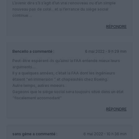
L’avenir dira s’il s’agit d’un vrai renouveau ou d’un simple
nouveau pas de coté…et si l’errance du siège social
continue…
RÉPONDRE
Bencello
a commenté :
6 mai 2022 - 9 h 29 min
Peut-être espèrent-ils qu’ainsi la FAA entende mieux leurs
arguments…
Il y a quelques années, c’était la FAA dont les ingénieurs
étaient “en immersion ” et chapeautés chez Boeing.
Autre temps, autres moeurs.
Gageons que le siège social sera toujours situé dans un état
“fiscalement accomodant”
RÉPONDRE
sans gène
a commenté :
6 mai 2022 - 10 h 36 min