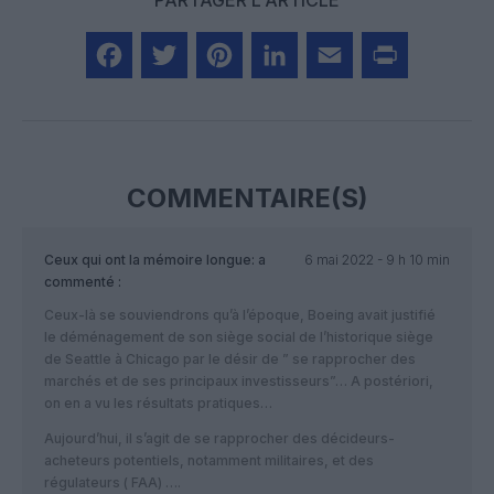
PARTAGER L'ARTICLE
Facebook
Twitter
Pinterest
LinkedIn
Email
Print
COMMENTAIRE(S)
Ceux qui ont la mémoire longue:
a
6 mai 2022 - 9 h 10 min
commenté :
Ceux-là se souviendrons qu’à l’époque, Boeing avait justifié
le déménagement de son siège social de l’historique siège
de Seattle à Chicago par le désir de ” se rapprocher des
marchés et de ses principaux investisseurs”… A postériori,
on en a vu les résultats pratiques…
Aujourd’hui, il s’agit de se rapprocher des décideurs-
acheteurs potentiels, notamment militaires, et des
régulateurs ( FAA) ….