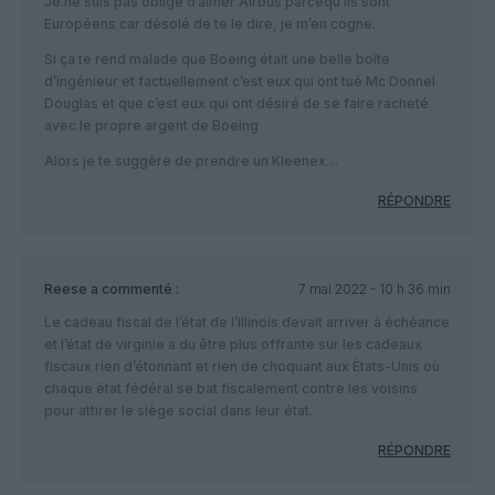
Je.ne suis pas obligé d’aimer Airbus parcequ’ils sont
Européens car désolé de te le dire, je m’en cogne.
Si ça te rend malade que Boeing était une belle boîte
d’ingénieur et factuellement c’est eux qui ont tué Mc Donnel
Douglas et que c’est eux qui ont désiré de se faire racheté
avec le propre argent de Boeing
Alors je te suggère de prendre un Kleenex…
RÉPONDRE
Reese
a commenté :
7 mai 2022 - 10 h 36 min
Le cadeau fiscal de l’état de l’Illinois devait arriver à échéance
et l’état de virginie a du être plus offrante sur les cadeaux
fiscaux rien d’étonnant et rien de choquant aux États-Unis où
chaque état fédéral se bat fiscalement contre les voisins
pour attirer le siège social dans leur état.
RÉPONDRE