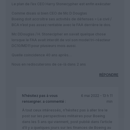
Le plan de l’ex CEO Harry Stonecypher est enfin exécuter
Comme disais si bien CEO de Mc D Douglas
Boeing doit accroître ses activités de défenses = Le civil /
BCA n’est pas assez rentable avec le FAA derrière le dos.
Mc DDouglas / H. Stonecipher en savait quelque chose
lorsque le FAA avait interdit de vol son model tri-réacteur
DC10/MD11 pour plusieurs mois aussi.
Quelle coincidence 40 ans après…
Nous en rediscuterons de ce-là dans 2 ans
RÉPONDRE
N’hésitez pas à vous
6 mai 2022 - 13 h 11
renseigner.
a commenté :
min
À tout ceux intéressés, n’hésitez pas à aller lire le
post sur les perspectives militaires pour Boeing
dans les 5 ans qui viennent, post publié dans l’article
d’il y a quelques jours sur les finances de Boeing au