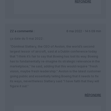
RÉPONDRE
ZZ
a commenté :
6 mai 2022 - 14 h 09 min
ça date du 5 mai 2022 :
“Dómhnal Slattery, the CEO of Avolon, the world’s second
largest lessor of aircraft, said at a Dublin conference today
that “I think it’s fair to say that Boeing has lost its way. Boeing
has to fundamentally re-imagine its strategic relevance in the
marketplace,” he said, adding that this would require “fresh
vision, maybe fresh leadership.” Avolon is the latest customer
going public and essentially telling Boeing that it needs to fix
its ways, nevertheless Slattery said “I have faith that they will
figure it out.”
RÉPONDRE