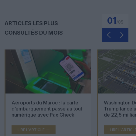
01
/
05
ARTICLES LES PLUS
CONSULTÉS DU MOIS
Aéroports du Maroc : la carte
Washington Du
d’embarquement passe au tout
Trump lance u
numérique avec Pax Check
de 22,5 millia
LIRE L'ARTICLE
LIRE L'ARTICL