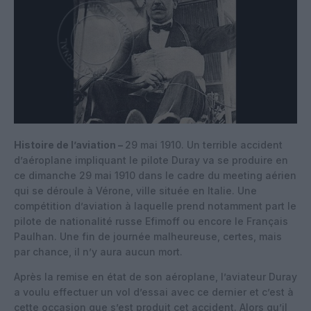
Histoire de l’aviation –
29 mai 1910. Un terrible accident
d’aéroplane impliquant le pilote Duray va se produire en
ce dimanche 29 mai 1910 dans le cadre du meeting aérien
qui se déroule à Vérone, ville située en Italie. Une
compétition d’aviation à laquelle prend notamment part le
pilote de nationalité russe Efimoff ou encore le Français
Paulhan. Une fin de journée malheureuse, certes, mais
par chance, il n’y aura aucun mort.
Après la remise en état de son aéroplane, l’aviateur Duray
a voulu effectuer un vol d’essai avec ce dernier et c’est à
cette occasion que s’est produit cet accident. Alors qu’il