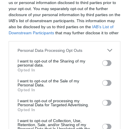
us or personal information disclosed to third parties prior to
your opt-out. You may separately opt-out of the further
disclosure of your personal information by third parties on the
Sauf si…
a commenté l'article :
IAB’s list of downstream participants. This information may
Incivilités à Bangkok : 22 passagers chinois refusés à
also be disclosed by us to third parties on the
IAB’s List of
bord après une course-poursuite, l’incident devient
Downstream Participants
that may further disclose it to other
diplomatique
third parties.
Personal Data Processing Opt Outs
histoire de l'aviation
I want to opt-out of the Sharing of my
personal data.
Opted In
LIRE AUSSI
I want to opt-out of the Sale of my
Personal Data.
Opted In
I want to opt-out of processing my
LE 8 AOÛT 1908 DANS LE
Personal Data for Targeted Advertising.
CIEL : UNE
Opted In
DÉMONSTRATION
I want to opt-out of Collection, Use,
PUBLIQUE...
Retention, Sale, and/or Sharing of my
Personal Data that Is Unrelated with the