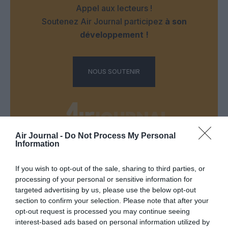
Appel aux lecteurs !
Soutenez Air Journal participez
à son
développement !
NOUS SOUTENIR
Air Journal -
Do Not Process My Personal
Information
DERNIERS COMMENTAIRES
If you wish to opt-out of the sale, sharing to third parties, or
processing of your personal or sensitive information for
targeted advertising by us, please use the below opt-out
Helper
a commenté l'article :
section to confirm your selection. Please note that after your
19 h 23 sans escale : le Boeing 777F de National
opt-out request is processed you may continue seeing
Airlines relie l’Écosse à l’Australie
interest-based ads based on personal information utilized by