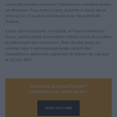
venait de prendre son envol, l’aéroplane a semblé vouloir
se renverser. Pour éviter le pire, le pilote a choisi de se
jeter au sol, il va alors se blesser avec les patins de
l’hélice.
Il sera alors transporté à l’hôpital, le Franco-américain
Duray, ancien pilote automobile, s’étant cassé deux côtes
et présentant des contusions. Rien de très grave en
somme, mais il sera quelque temps absent des
compétitions aériennes, reprenant le chemin du ciel que
le 23 juin 1910.
Vous avez apprécié l’article ?
Soutenez-nous, faites un don !
NOUS SOUTENIR