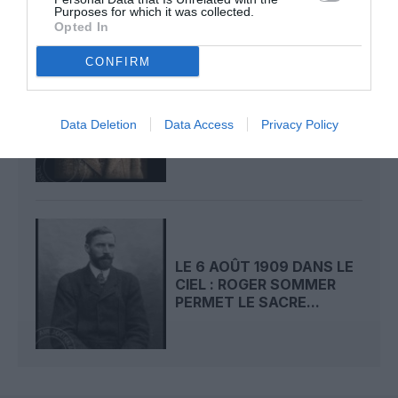
Purposes for which it was collected.
Opted In
CONFIRM
LE 7 AOÛT 1909 DANS LE
CIEL : ROGER SOMMER
FAIT ENCORE
Data Deletion
Data Access
Privacy Policy
L’ACTUALITÉ
LE 6 AOÛT 1909 DANS LE
CIEL : ROGER SOMMER
PERMET LE SACRE...