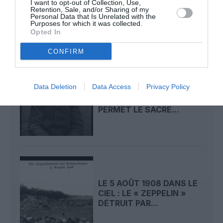
CIEL : ROGER SOMMER
I want to opt-out of Collection, Use,
Retention, Sale, and/or Sharing of my
FAIT ENCORE
Personal Data that Is Unrelated with the
L’ACTUALITÉ
Purposes for which it was collected.
Opted In
CONFIRM
Data Deletion
Data Access
Privacy Policy
LE 6 AOÛT 1909 DANS LE
CIEL : ROGER SOMMER
PERMET LE SACRE...
LE 5 AOÛT 1908 DANS LE
CIEL : LE « ZEPPELIN »
DÉTRUIT PAR...