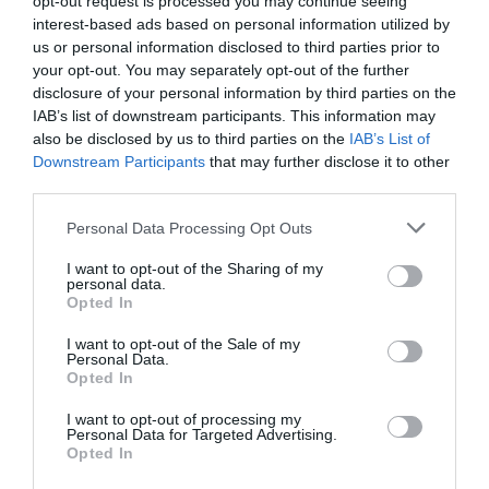
opt-out request is processed you may continue seeing
interest-based ads based on personal information utilized by
Djm
a commenté l'article :
us or personal information disclosed to third parties prior to
Après Emirates, Lufthansa remet en cause la réception
your opt-out. You may separately opt-out of the further
de Boeing 777-9 déjà construits
disclosure of your personal information by third parties on the
IAB’s list of downstream participants. This information may
also be disclosed by us to third parties on the
IAB’s List of
Copa
a commenté l'article :
Downstream Participants
that may further disclose it to other
third parties.
Pointe‑à‑Pitre – Panama City : Air France ouvre un pont
aérien vers l’Amérique latine
Personal Data Processing Opt Outs
I want to opt-out of the Sharing of my
personal data.
histoire de l'aviation
Opted In
I want to opt-out of the Sale of my
Personal Data.
LIRE AUSSI
Opted In
I want to opt-out of processing my
Personal Data for Targeted Advertising.
Opted In
LE 7 AOÛT 1909 DANS LE