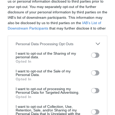
us or personal information disclosed to third parties prior to
your opt-out. You may separately opt-out of the further
disclosure of your personal information by third parties on the
IAB’s list of downstream participants. This information may
Yahman971
a commenté l'article :
also be disclosed by us to third parties on the
IAB’s List of
Le ciel n’a jamais été aussi chargé : record de 153 359
Downstream Participants
that may further disclose it to other
vols commerciaux le 23 juillet 2026
third parties.
Personal Data Processing Opt Outs
histoire de l'aviation
I want to opt-out of the Sharing of my
personal data.
Opted In
LIRE AUSSI
I want to opt-out of the Sale of my
Personal Data.
Opted In
I want to opt-out of processing my
Personal Data for Targeted Advertising.
LE 9 AOÛT 1912 DANS LE
Opted In
CIEL : DÉPART DE
BEAUMONT POUR LA...
I want to opt-out of Collection, Use,
Retention, Sale, and/or Sharing of my
Personal Data that Is Unrelated with the