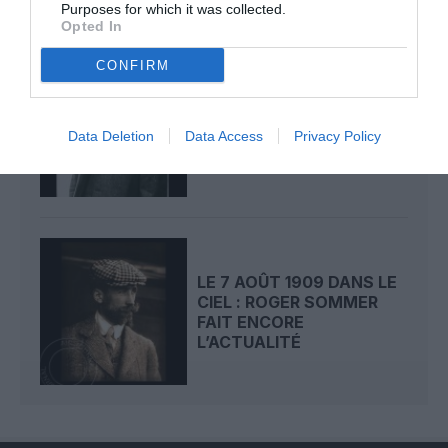
Purposes for which it was collected.
Opted In
CONFIRM
LE 8 AOÛT 1908 DANS LE
CIEL : UNE
DÉMONSTRATION
Data Deletion
Data Access
Privacy Policy
PUBLIQUE...
LE 7 AOÛT 1909 DANS LE
CIEL : ROGER SOMMER
FAIT ENCORE
L’ACTUALITÉ