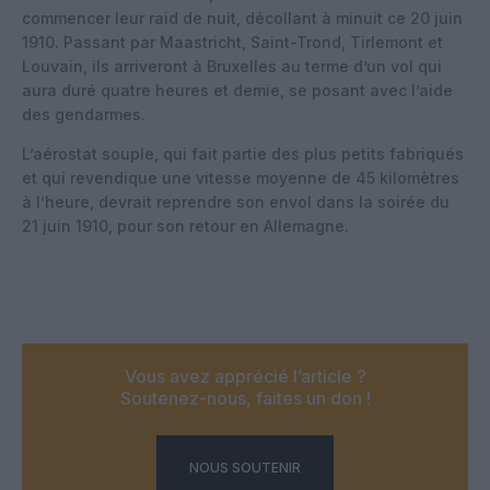
commencer leur raid de nuit, décollant à minuit ce 20 juin
1910. Passant par Maastricht, Saint-Trond, Tirlemont et
Louvain, ils arriveront à Bruxelles au terme d’un vol qui
aura duré quatre heures et demie, se posant avec l’aide
des gendarmes.
L’aérostat souple, qui fait partie des plus petits fabriqués
et qui revendique une vitesse moyenne de 45 kilomètres
à l’heure, devrait reprendre son envol dans la soirée du
21 juin 1910, pour son retour en Allemagne.
Vous avez apprécié l’article ?
Soutenez-nous, faites un don !
NOUS SOUTENIR