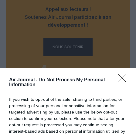
Appel aux lecteurs !
Soutenez Air Journal participez
à son
développement !
NOUS SOUTENIR
Air Journal -
Do Not Process My Personal
Information
DERNIERS COMMENTAIRES
If you wish to opt-out of the sale, sharing to third parties, or
processing of your personal or sensitive information for
targeted advertising by us, please use the below opt-out
section to confirm your selection. Please note that after your
SERGE13
a commenté l'article :
opt-out request is processed you may continue seeing
Flynas ouvre une ligne directe entre Médine et
interest-based ads based on personal information utilized by
Bruxelles