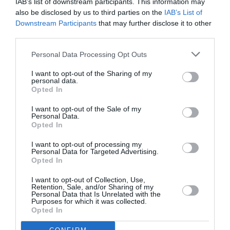
IAB’s list of downstream participants. This information may
also be disclosed by us to third parties on the
IAB’s List of
Downstream Participants
that may further disclose it to other
COMMENTAIRE(S)
third parties.
Personal Data Processing Opt Outs
bouleshit
a commenté :
29 juin 2022 - 10 h 34 min
I want to opt-out of the Sharing of my
ferait mieux de recruter pour qu’au moins un avion parte à
personal data.
Opted In
l’heure, au lieu de raconter leur boulechite debile et
pathetique sur la transition dont chq voyageur se fout !
I want to opt-out of the Sale of my
Personal Data.
RÉPONDRE
Opted In
I want to opt-out of processing my
Personal Data for Targeted Advertising.
encore un...
a commenté :
29 juin 2022 - 13 h 38
Opted In
min
I want to opt-out of Collection, Use,
…. qui croit qu’il peut parler pour les autres…
Retention, Sale, and/or Sharing of my
Personal Data that Is Unrelated with the
RÉPONDRE
Purposes for which it was collected.
Opted In