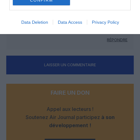
CONFIRM
julien31
a commenté :
29 juin 2022 - 15 h 45 min
Data Deletion
Data Access
Privacy Policy
Fresque inutile et affreuse , à part çà manque de personnels
partout chez ADP
RÉPONDRE
LAISSER UN COMMENTAIRE
FAIRE UN DON
Appel aux lecteurs !
Soutenez Air Journal participez
à son
développement !