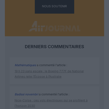
NOUS SOUTENIR
DERNIERS COMMENTAIRES
Mathématiques
a commenté l'article :
19 h 23 sans escale : le Boeing 777F de National
Airlines relie l’Écosse à l’Australie
Badissi novembri
a commenté l'article :
Nice–Corse : ces vols électriques qui se profilent à
l’horizon 2030