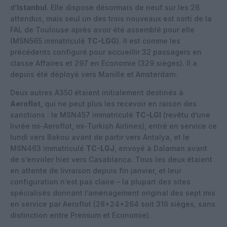
d’
Istanbul
. Elle dispose désormais de neuf sur les 26
attendus, mais seul un des trois nouveaux est sorti de la
FAL de Toulouse après avoir été assemblé pour elle
(MSN565 immatriculé
TC-LGG
). Il est comme les
précédents configuré pour accueillir 32 passagers en
classe Affaires et 297 en Economie (329 sièges). Il a
depuis été déployé vers Manille et Amsterdam.
Deux autres A350 étaient initialement destinés à
Aeroflot
, qui ne peut plus les recevoir en raison des
sanctions : le MSN457 immatriculé
TC-LGI
(revêtu d’une
livrée mi-Aeroflot, mi-Turkish Airlines), entré en service ce
lundi vers Bakou avant de partir vers Antalya, et le
MSN463 immatriculé
TC-LGJ
, envoyé à Dalaman avant
de s’envoler hier vers Casablanca. Tous les deux étaient
en attente de livraison depuis fin janvier, et leur
configuration n’est pas claire – la plupart des sites
spécialisés donnant l’aménagement original des sept mis
en service par Aeroflot (28+24+264 soit 316 sièges, sans
distinction entre Premium et Economie).