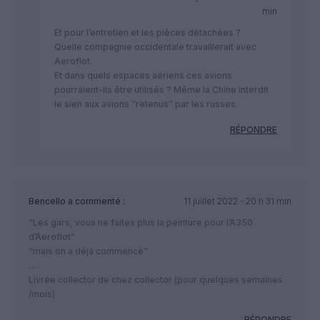
min
Et pour l’entretien et les pièces détachées ?
Quelle compagnie occidentale travaillerait avec
Aeroflot.
Et dans quels espaces aériens ces avions
pourraient-ils être utilisés ? Même la Chine interdit
le sien aux avions “retenus” par les russes.
RÉPONDRE
Bencello
a commenté :
11 juillet 2022 - 20 h 31 min
“Les gars, vous ne faites plus la peinture pour l’A350
d’Aeroflot”
“mais on a déjà commencé”
…
Livrée collector de chez collector (pour quelques semaines
/mois)
RÉPONDRE