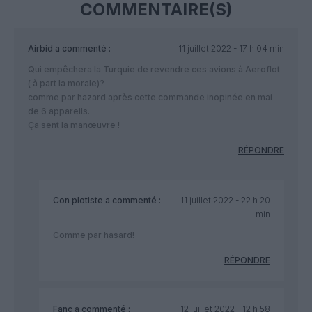
COMMENTAIRE(S)
Airbid
a commenté :
11 juillet 2022 - 17 h 04 min
Qui empêchera la Turquie de revendre ces avions à Aeroflot
( à part la morale)?
comme par hazard après cette commande inopinée en mai
de 6 appareils.
Ça sent la manœuvre !
RÉPONDRE
Con plotiste
a commenté :
11 juillet 2022 - 22 h 20
min
Comme par hasard!
RÉPONDRE
Fanc
a commenté :
12 juillet 2022 - 12 h 58