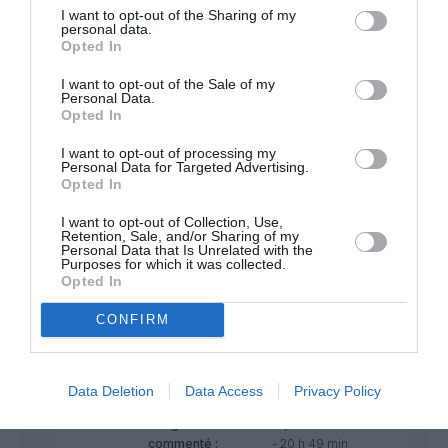
I want to opt-out of the Sharing of my
Caravelle
a commenté :
13 juillet 2022 - 21
personal data.
Opted In
h 47 min
Répondez à la bonne personne et lisez
I want to opt-out of the Sale of my
avant de vous précipiter comme un furieux
Personal Data.
Opted In
sur votre clavier, ne m’attribuez pas les
suppositions d’un autre. Et même si je
I want to opt-out of processing my
trouve ses propos ridicules, je ne pense
Personal Data for Targeted Advertising.
pas que le sieur Airbid ait des intérêts
Opted In
pécuniaires dans l’affaire. Vous délirez
complètement !
I want to opt-out of Collection, Use,
Retention, Sale, and/or Sharing of my
Moi je parle des sanctions en général, que
Personal Data that Is Unrelated with the
beaucoup de pays n’appliquent pas. Il y a
Purposes for which it was collected.
encore des pays pour qui la notion d’état
Opted In
souverain n’est pas lettre morte et ils n’ont
pas à obéir aux diktats occidentaux.
CONFIRM
RÉPONDRE
Data Deletion
Data Access
Privacy Policy
Shôgun
a
30 juillet 2022
commenté :
- 20 h 49 min