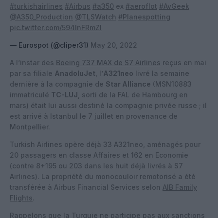
#turkishairlines
#Airbus
#a350
ex
#aeroflot
#AvGeek
@A350_Production
@TLSWatch
#Planespotting
pic.twitter.com/594lnFRmZI
— Eurospot (@cliper31)
May 20, 2022
A l’instar des
Boeing 737 MAX de S7 Airlines
reçus en mai
par sa filiale
AnadoluJet
, l’
A321neo
livré la semaine
dernière à la compagnie de
Star Alliance
(MSN10883
immatriculé
TC-LUJ
, sorti de la FAL de Hambourg en
mars) était lui aussi destiné la compagnie privée russe ; il
est arrivé à Istanbul le 7 juillet en provenance de
Montpellier.
Turkish Airlines opère déjà 33 A321neo, aménagés pour
20 passagers en classe Affaires et 162 en Economie
(contre 8+195 ou 203 dans les huit déjà livrés à S7
Airlines). La propriété du monocouloir remotorisé a été
transférée à Airbus Financial Services selon
AIB Family
Flights
.
Rappelons que la Turquie ne participe pas aux sanctions