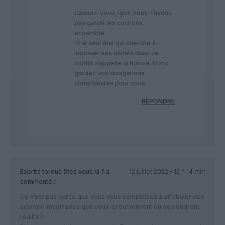
Calmez-vous, Igor, nous n’avons
pas gardé les cochons
ensemble.
Et le seul état qui cherche à
imposer ses diktats dans ce
conflit s’appelle la Russie. Donc,
gardez vos divagations
complotistes pour vous.
RÉPONDRE
Esprits tordus êtes vous là ?
a
12 juillet 2022 - 12 h 14 min
commenté :
Ce n’est pas parce que vous vous complaisez à affabuler des
scenarii imaginaires que ceux-ci deviennent ou deviendront
réalité !