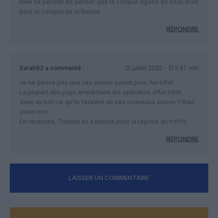
Rien ne permet de penser que la Turquie agisse en sous main
pour le compte de la Russie.
RÉPONDRE
Sarah92
a commenté :
12 juillet 2022 - 15 h 57 min
Je ne pense pas que ces avions soient pour Aeroflot.
La plupart des pays empêchent les opération d’Aeroflot,
donc qu’est-ce qu’ils feraient de ces nouveaux avions ? Rien
selon moi.
En revanche, Turkish en a besoin pour la reprise du traffic.
RÉPONDRE
LAISSER UN COMMENTAIRE