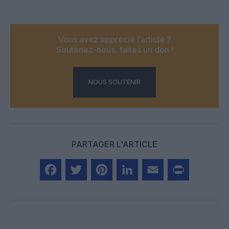
Vous avez apprécié l’article ?
Soutenez-nous, faites un don !
NOUS SOUTENIR
PARTAGER L'ARTICLE
Facebook
Twitter
Pinterest
LinkedIn
Email
Print