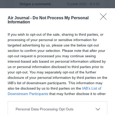
Shôgun
a commenté :
13 juillet 2022 - 12 h 03
min
Que vous n’ayez aucune dignité et soyez prêt à
Air Journal -
Do Not Process My Personal
Information
vous rendre complice des crimes coloniaux de
Poutine en Ukraine au nom de vos petits intérêts
pécuniaires à courte vue est une chose, mais cela
If you wish to opt-out of the sale, sharing to third parties, or
ne vous autorise pas pour autant à raconter
processing of your personal or sensitive information for
n’importe quoi.
targeted advertising by us, please use the below opt-out
Vos suppositions selon lesquelles Turkish Airlnes
section to confirm your selection. Please note that after your
prendrait livraison de ces avions pour le compte de
opt-out request is processed you may continue seeing
compagnies russes reposent sur du vent.
interest-based ads based on personal information utilized by
Erdogan sait pertinemment qu’un contournement
us or personal information disclosed to third parties prior to
des sanctions économiques imposées à la Russie
your opt-out. You may separately opt-out of the further
dans le domaine aéronautique se retournerait
disclosure of your personal information by third parties on the
contre la Turquie, qui serait sanctionnée en retour
IAB’s list of downstream participants. This information may
par les États-Unis et l’UE. Donc il n’en fera rien. Ces
also be disclosed by us to third parties on the
IAB’s List of
avions sont destinés à Turkish Airlines et seront
Downstream Participants
that may further disclose it to other
exploités par Turkish Airlines. Point.
third parties.
RÉPONDRE
Personal Data Processing Opt Outs