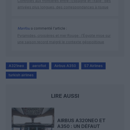
Contrôles aux frontières entre l’Espagne et l’Italie : des
arrivées plus longues, des correspondances à risque
Manfou
a commenté l'article :
Pyramides, croisières et mer Rouge : l’Égypte mise sur
une saison record malgré le contexte géopolitique
A321neo
aeroflot
Airbus A350
S7 Airlines
turkish airlines
LIRE AUSSI
AIRBUS A320NEO ET
A350 : UN DÉFAUT