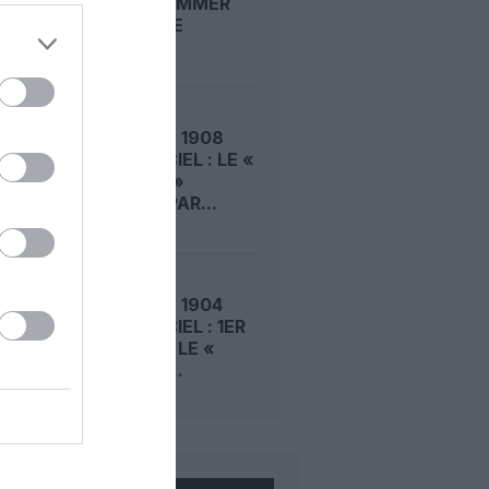
ROGER SOMMER
PERMET LE
SACRE...
LE 5 AOÛT 1908
DANS LE CIEL : LE «
ZEPPELIN »
DÉTRUIT PAR...
LE 4 AOÛT 1904
DANS LE CIEL : 1ER
VOL POUR LE «
LEBAUDY...