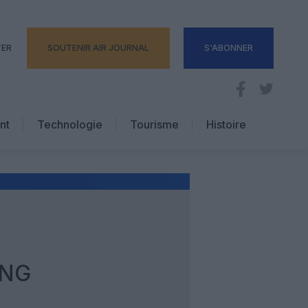
TER
SOUTENIR AIR JOURNAL
S'ABONNER
nt
Technologie
Tourisme
Histoire
Pratique
Hôtellerie
Voyages d’affaires
ING