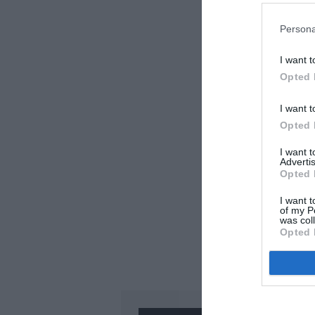
LAISS
Persona
I want t
Opted 
I want t
Opted 
I want 
Advertis
Opted 
I want t
of my P
was col
Opted 