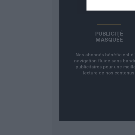
PUBLICITÉ
MASQUÉE
Nos abonnés bénéficient d
navigation fluide sans ban
publicitaires pour une meill
lecture de nos contenus