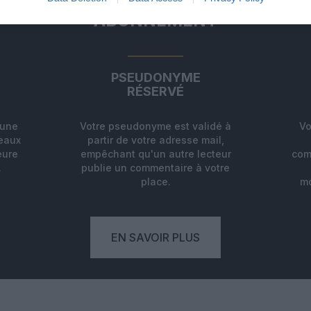
ABONNEMENT
PSEUDONYME
RÉSERVÉ
'une
Votre pseudonyme est validé à
Vo
deaux
partir de votre adresse mail,
eure
empêchant qu'un autre lecteur
com
.
publie un commentaire à votre
place.
mo
EN SAVOIR PLUS