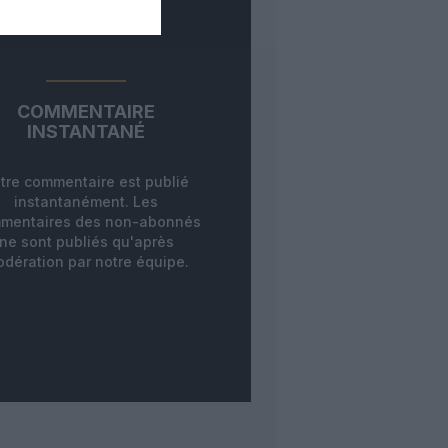
COMMENTAIRE
INSTANTANÉ
tre commentaire est publié
instantanément. Les
mentaires des non-abonnés
ne sont publiés qu'après
dération par notre équipe.