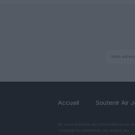
Accueil
Soutenir Air 
Air Journal publie des informations sur le
compagnies aériennes, les avions, les