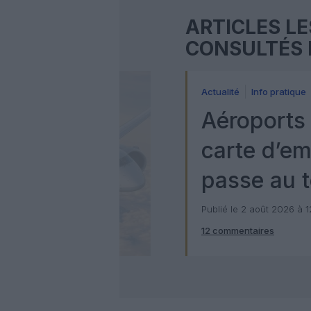
ARTICLES LE
CONSULTÉS 
Actualité
Info pratique
Aéroports 
carte d’e
passe au t
numérique
Publié le 2 août 2026 à 
12 commentaires
Check