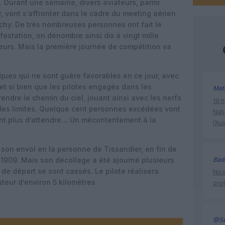
9. Durant une semaine, divers aviateurs, parmi
, vont s’affronter dans le cadre du meeting aérien
ichy. De très nombreuses personnes ont fait le
estation, on dénombre ainsi dix à vingt mille
teurs. Mais la première journée de compétition va
ques qui ne sont guère favorables en ce jour, avec
t et si bien que les pilotes engagés dans les
Mat
endre le chemin du ciel, jouant ainsi avec les nerfs
19 h
 des limites. Quelque cent personnes excédées vont
Nati
vant plus d’attendre… Un mécontentement à la
l’Au
 son envol en la personne de Tissandier, en fin de
t 1909. Mais son décollage a été ajourné plusieurs
Bad
s de départ se sont cassés. Le pilote réalisera
Nice
teur d’environ 5 kilomètres.
prof
@Se