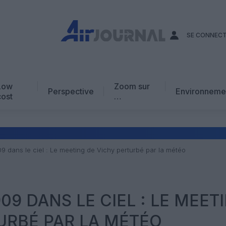
SE CONNEC
Low
Zoom sur
Perspective
Environneme
cost
…
Edito
En chiffres
Avis d’expert
1909 dans le ciel : Le meeting de Vichy perturbé par la météo
AJ Académie
Vidéo
909 DANS LE CIEL : LE MEET
URBÉ PAR LA MÉTÉO