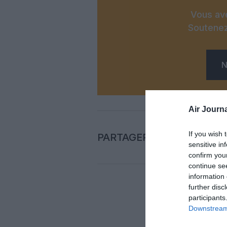
Vous ave
Soutenez
N
Air Journa
If you wish 
PARTAGER L'ARTICLE
sensitive in
confirm you
continue se
information 
further disc
participants
Auc
Downstream 