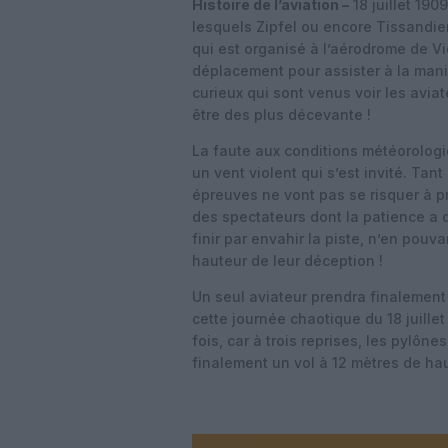
Histoire de l’aviation –
18 juillet 190
lesquels Zipfel ou encore Tissandier
qui est organisé à l’aérodrome de V
déplacement pour assister à la manif
curieux qui sont venus voir les avia
être des plus décevante !
La faute aux conditions météorologi
un vent violent qui s’est invité. Tan
épreuves ne vont pas se risquer à pr
des spectateurs dont la patience a
finir par envahir la piste, n’en pou
hauteur de leur déception !
Un seul aviateur prendra finalement
cette journée chaotique du 18 juille
fois, car à trois reprises, les pylône
finalement un vol à 12 mètres de hau