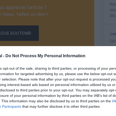
Brux
z apprécié l’article ?
nouv
-nous, faites un don !
déc
OUS SOUTENIR
CHE
Eas
ave
déd
l -
Do Not Process My Personal Information
to opt-out of the sale, sharing to third parties, or processing of your per
histoire 
formation for targeted advertising by us, please use the below opt-out s
r selection. Please note that after your opt-out request is processed y
Facebook
Twitter
Pinterest
LinkedIn
Email
Print
eing interest-based ads based on personal information utilized by us or
disclosed to third parties prior to your opt-out. You may separately opt-
losure of your personal information by third parties on the IAB’s list of
. This information may also be disclosed by us to third parties on the
IA
un commentaire !
Participants
that may further disclose it to other third parties.