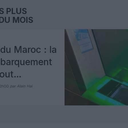
S PLUS
DU MOIS
du Maroc : la
mbarquement
out
 avec Pax
12h00
par Alain Hai