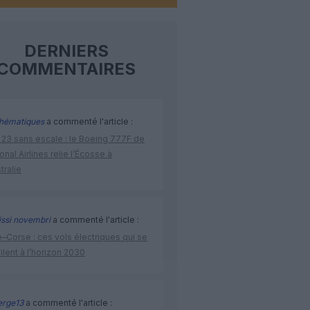
DERNIERS
COMMENTAIRES
hématiques
a commenté l'article :
 23 sans escale : le Boeing 777F de
onal Airlines relie l’Écosse à
stralie
issi novembri
a commenté l'article :
–Corse : ces vols électriques qui se
ilent à l’horizon 2030
rge13
a commenté l'article :