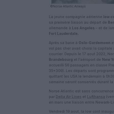
©Norse Atlantic Airways
La jeune compagnie aérienne
low c
sa première liaison au départ de
Ber
allemande à
Los Angeles
– et de lan
Fort Lauderdale
.
Après sa base à
Oslo-Gardemoen
e
vol pas cher avait choisi la capita
courrier. Depuis le 17 aout 2022, No
Brandebourg
et l’aéroport de
New Y
accueilli 56 passagers en classe P
35+309). Les départs sont programmé
quittant les USA le lendemain à 0h30
semaine seront conservés durant la 
Norse Atlantic est sans concurrence
par
Delta Air Lines
et
Lufthansa
(ver
en mars une liaison entre Newark-Lib
Vendredi 19 aout, la low cost inaugu