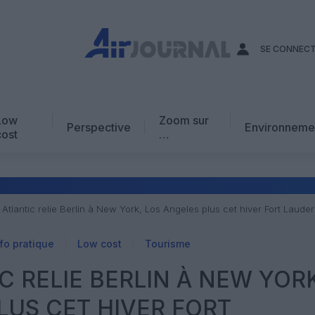
SE CONNEC
Low
Zoom sur
Perspective
Environneme
cost
…
Edito
En chiffres
Avis d’expert
Atlantic relie Berlin à New York, Los Angeles plus cet hiver Fort Laude
AJ Académie
fo pratique
Low cost
Tourisme
Vidéo
C RELIE BERLIN À NEW YOR
LUS CET HIVER FORT