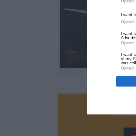
Opted 
I want t
Opted 
I want 
Advertis
Opted 
I want t
of my P
was col
Opted 
©N
Vous ave
Soutenez