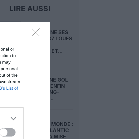
LIRE AUSSI
INDIGO
ABANDONNE SES
BOEING 787 LOUÉS
À NORSE
sonal or
ATLANTIC ET...
ection to
ou may
 personal
LA LOW
out of the
BRÉSILIENNE GOL
 downstream
SE LANCE ENFIN
B’s List of
SUR LE LONG-
COURRIER...
COUPE DU MONDE :
NORSE ATLANTIC
DOUBLE LA MISE