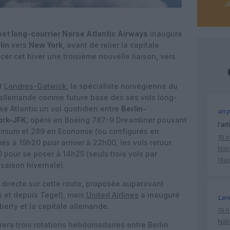
ost long-courrier Norse Atlantic Airways
inaugure
lin
vers
New York
, avant de relier la capitale
cer cet hiver une troisième nouvelle liaison, vers
t
Londres-Gatwick
, la spécialiste norvégienne du
le allemande comme future base des ses vols long-
rse Atlantic un vol quotidien entre
Berlin-
un p
ork-JFK
, opéré en Boeing 787-9 Dreamliner pouvant
l'art
remium et 289 en Economie (ou configurés en
19 h
s à 19h20 pour arriver à 22h00, les vols retour
Nati
 pour se poser à 14h25 (seuls trois vols par
l’Au
saison hivernale).
 directe sur cette route, proposée auparavant
s et depuis Tegel), mais
United Airlines
a inauguré
Lan
erty et la capitale allemande.
19 h
Nati
rera trois rotations hebdomadaires entre Berlin