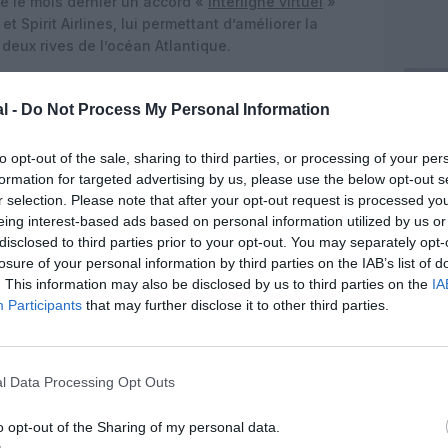
é le mois dernier un accord «
interligne virtuel
»
t Spirit Airlines, lui permettant d’améliorer la
 deux rives de l’océan Atlantique.
#BER
Airport is airborne 🛫 and on it’s way to
l -
Do Not Process My Personal Information
ral and excited for
#LosAngeles
and
ter.com/Etbcye4XP6
to opt-out of the sale, sharing to third parties, or processing of your per
formation for targeted advertising by us, please use the below opt-out s
22
r selection. Please note that after your opt-out request is processed y
eing interest-based ads based on personal information utilized by us or
disclosed to third parties prior to your opt-out. You may separately opt-
losure of your personal information by third parties on the IAB’s list of
. This information may also be disclosed by us to third parties on the
IA
Participants
that may further disclose it to other third parties.
l Data Processing Opt Outs
o opt-out of the Sharing of my personal data.