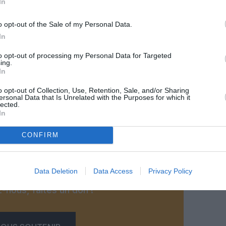
In
o opt-out of the Sale of my Personal Data.
In
to opt-out of processing my Personal Data for Targeted
ing.
In
o opt-out of Collection, Use, Retention, Sale, and/or Sharing
ersonal Data that Is Unrelated with the Purposes for which it
lected.
In
orse Atlantic Airways
CONFIRM
Data Deletion
Data Access
Privacy Policy
z apprécié l’article ?
-nous, faites un don !