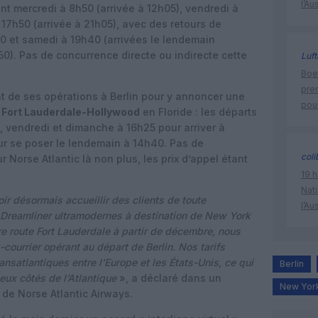
l’Au
nt mercredi à 8h50 (arrivée à 12h05), vendredi à
17h50 (arrivée à 21h05), avec des retours de
h10 et samedi à 19h40 (arrivées le lendemain
0). Pas de concurrence directe ou indirecte cette
Luft
Boei
pre
nt de ses opérations à Berlin pour y annoncer une
pour
s
Fort Lauderdale-Hollywood
en Floride : les départs
 vendredi et dimanche à 16h25 pour arriver à
ur se poser le lendemain à 14h40. Pas de
coli
 Norse Atlantic là non plus, les prix d’appel étant
19 h
Nati
 désormais accueillir des clients de toute
l’Au
 Dreamliner ultramodernes à destination de New York
re route Fort Lauderdale à partir de décembre, nous
-courrier opérant au départ de Berlin. Nos tarifs
nsatlantiques entre l’Europe et les États-Unis, ce qui
Berlin
eux côtés de l’Atlantique
», a déclaré dans un
New Yor
de Norse Atlantic Airways.