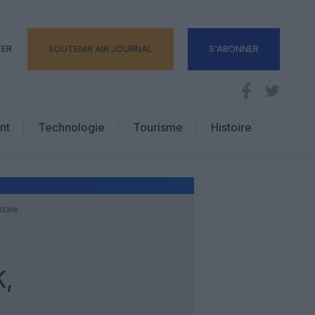
TER
SOUTENIR AIR JOURNAL
S'ABONNER
nt
Technologie
Tourisme
Histoire
Pratique
Hôtellerie
Voyages d’affaires
rdale
K,