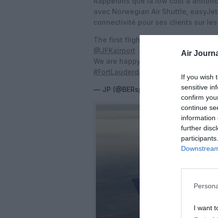
Rappelons que la low cost a annonc
avec Norwegian Air Shuttle, easyJet e
connectivité pour ses clients sur les
The first flight from
@flynorse
from
@JFKairport
📍in
#NewYork
Air Journa
We are happy about the first inaugu
#FortLauderdale
to come 🤩
pic.twit
If you wish 
sensitive in
— JP (@BERsprecher)
August 17, 20
confirm you
continue se
information 
further disc
participants
Downstream 
Persona
I want t