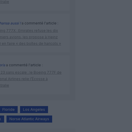
stralie
hansa aussi !
a commenté l'article :
ng 777X : Emirates refuse les dix
miers avions, les propose à Heinz
 en faire « des boîtes de haricots »
bris
a commenté l'article :
 23 sans escale : le Boeing 777F de
onal Airlines relie l’Écosse à
stralie
Floride
Los Angeles
k
Norse Atlantic Airways