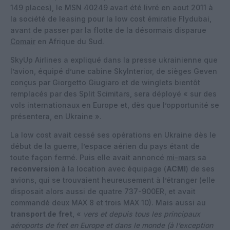
149 places), le MSN 40249 avait été livré en aout 2011 à
la société de leasing pour la low cost émiratie Flydubai,
avant de passer par la flotte de la désormais disparue
Comair
en Afrique du Sud.
SkyUp Airlines a expliqué dans la presse ukrainienne que
l’avion, équipé d’une cabine SkyInterior, de sièges Geven
conçus par Giorgetto Giugiaro et de winglets bientôt
remplacés par des Split Scimitars, sera déployé « sur des
vols internationaux en Europe et, dès que l’opportunité se
présentera, en Ukraine ».
La low cost avait cessé ses opérations en Ukraine dès le
début de la guerre, l’espace aérien du pays étant de
toute façon fermé. Puis elle avait annoncé
mi-mars
sa
reconversion
à la location avec équipage (
ACMI
) de ses
avions, qui se trouvaient heureusement à l’étranger (elle
disposait alors aussi de quatre 737-900ER, et avait
commandé deux MAX 8 et trois MAX 10). Mais aussi au
transport de
fret
, «
vers et depuis tous les principaux
aéroports de fret en Europe et dans le monde (à l’exception