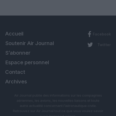
Accueil
Facebook
Soutenir Air Journal
Twitter
S’abonner
Espace personnel
Contact
Archives
Air Journal publie des informations sur les compagnies
aériennes, les avions, les nouvelles liaisons et toute
autre actualité concernant l’aéronautique civile.
Retrouvez sur Air Journal tout ce que vous voulez savoir