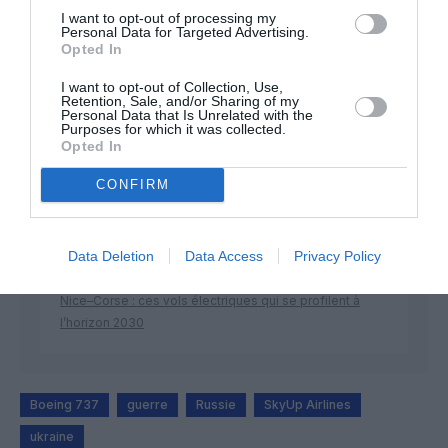
I want to opt-out of processing my
Personal Data for Targeted Advertising.
Opted In
DERNIERS COMMENTAIRES
I want to opt-out of Collection, Use,
Retention, Sale, and/or Sharing of my
Personal Data that Is Unrelated with the
Purposes for which it was collected.
Opted In
Mathématiques
a commenté l'article :
19 h 23 sans escale : le Boeing 777F de National
CONFIRM
Airlines relie l’Écosse à l’Australie
Data Deletion
Data Access
Privacy Policy
Badissi novembri
a commenté l'article :
Nice–Corse : ces vols électriques qui se profilent à
l’horizon 2030
Boeing 737
guerre
Russie
SkyUp Airlines
ukraine