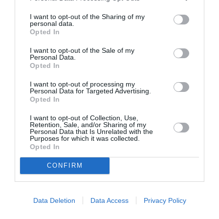
I want to opt-out of the Sharing of my
personal data.
NDR
a commenté l'article :
Opted In
Contrôles aux frontières entre l’Espagne et l’Italie : des
arrivées plus longues, des correspondances à risque
I want to opt-out of the Sale of my
Personal Data.
Opted In
Serge13
a commenté l'article :
I want to opt-out of processing my
Personal Data for Targeted Advertising.
Flynas ouvre une ligne directe entre Médine et
Opted In
Bruxelles
I want to opt-out of Collection, Use,
Retention, Sale, and/or Sharing of my
Personal Data that Is Unrelated with the
Purposes for which it was collected.
Marrakech
Orly
Paris
vueling
Opted In
CONFIRM
LIRE AUSSI
Data Deletion
Data Access
Privacy Policy