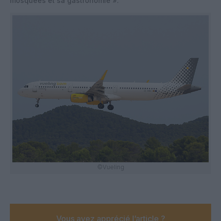
mosquées et sa gastronomie ».
©Vueling
Vous avez apprécié l’article ?