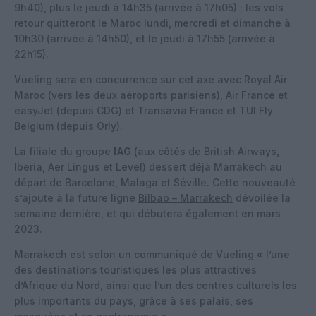
9h40), plus le jeudi à 14h35 (arrivée à 17h05) ; les vols
retour quitteront le Maroc lundi, mercredi et dimanche à
10h30 (arrivée à 14h50), et le jeudi à 17h55 (arrivée à
22h15).
Vueling sera en concurrence sur cet axe avec Royal Air
Maroc (vers les deux aéroports parisiens), Air France et
easyJet (depuis CDG) et Transavia France et TUI Fly
Belgium (depuis Orly).
La filiale du groupe
IAG
(aux côtés de British Airways,
Iberia, Aer Lingus et Level) dessert déjà Marrakech au
départ de Barcelone, Malaga et Séville. Cette nouveauté
s’ajoute à la future ligne
Bilbao – Marrakech
dévoilée la
semaine dernière, et qui débutera également en mars
2023.
Marrakech est selon un communiqué de Vueling « l’une
des destinations touristiques les plus attractives
d’Afrique du Nord, ainsi que l’un des centres culturels les
plus importants du pays, grâce à ses palais, ses