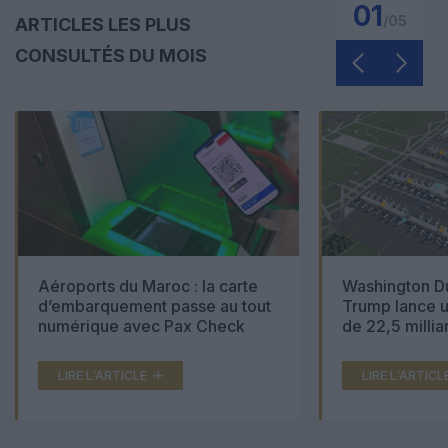
01
/
05
ARTICLES LES PLUS
CONSULTÉS DU MOIS
Aéroports du Maroc : la carte
Washington Du
d’embarquement passe au tout
Trump lance u
numérique avec Pax Check
de 22,5 millia
LIRE L'ARTICLE
LIRE L'ARTICL