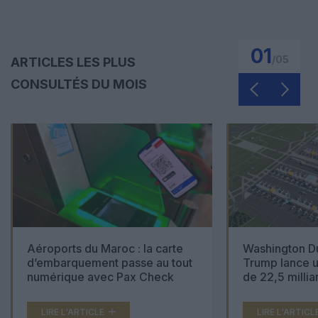
01
/
05
ARTICLES LES PLUS
CONSULTÉS DU MOIS
Aéroports du Maroc : la carte
Washington Du
d’embarquement passe au tout
Trump lance u
numérique avec Pax Check
de 22,5 millia
LIRE L'ARTICLE
LIRE L'ARTICL