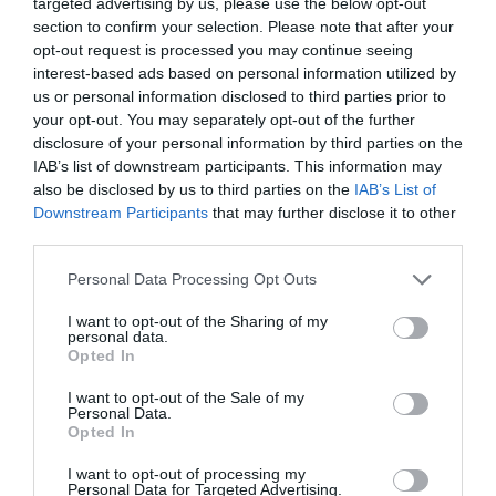
targeted advertising by us, please use the below opt-out
section to confirm your selection. Please note that after your
DERNIERS COMMENTAIRES
opt-out request is processed you may continue seeing
interest-based ads based on personal information utilized by
us or personal information disclosed to third parties prior to
your opt-out. You may separately opt-out of the further
Djm
a commenté l'article :
disclosure of your personal information by third parties on the
Après Emirates, Lufthansa remet en cause la réception
IAB’s list of downstream participants. This information may
de Boeing 777-9 déjà construits
also be disclosed by us to third parties on the
IAB’s List of
Downstream Participants
that may further disclose it to other
third parties.
Copa
a commenté l'article :
Personal Data Processing Opt Outs
Pointe‑à‑Pitre – Panama City : Air France ouvre un pont
aérien vers l’Amérique latine
I want to opt-out of the Sharing of my
personal data.
Opted In
I want to opt-out of the Sale of my
histoire de l'aviation
Personal Data.
Opted In
I want to opt-out of processing my
LIRE AUSSI
Personal Data for Targeted Advertising.