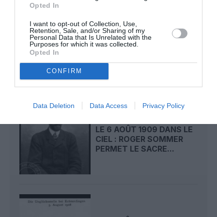
Opted In
I want to opt-out of Collection, Use,
Retention, Sale, and/or Sharing of my
LE 7 AOÛT 1909 DANS LE
Personal Data that Is Unrelated with the
CIEL : ROGER SOMMER
Purposes for which it was collected.
FAIT ENCORE
Opted In
L’ACTUALITÉ
CONFIRM
Data Deletion
Data Access
Privacy Policy
LE 6 AOÛT 1909 DANS LE
CIEL : ROGER SOMMER
PERMET LE SACRE...