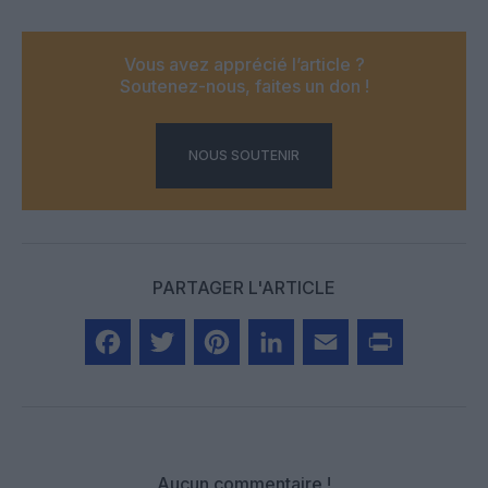
Vous avez apprécié l’article ?
Soutenez-nous, faites un don !
NOUS SOUTENIR
PARTAGER L'ARTICLE
Facebook
Twitter
Pinterest
LinkedIn
Email
Print
Aucun commentaire !