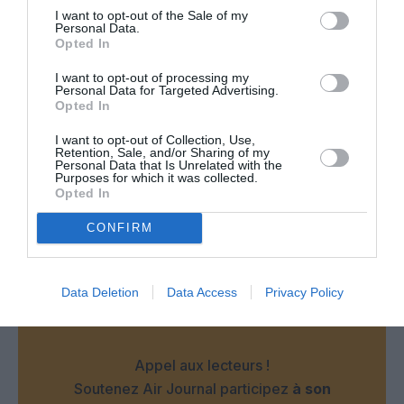
I want to opt-out of the Sale of my
Personal Data.
CecildeMille
a commenté :
11 novembre 2022 - 12 h 11
Opted In
min
I want to opt-out of processing my
Au de la video, elle est simplement folle et sa place est en
Personal Data for Targeted Advertising.
institution spécialisée, pas en tôle. Cela explique qu’elle se
Opted In
présente à l’enregistrement avec un passeport périmé, ce
qui, sans sa pathologie présumée, serait incompréhensible.
I want to opt-out of Collection, Use,
Retention, Sale, and/or Sharing of my
Personal Data that Is Unrelated with the
RÉPONDRE
Purposes for which it was collected.
Opted In
CONFIRM
LAISSER UN COMMENTAIRE
Data Deletion
Data Access
Privacy Policy
FAIRE UN DON
Appel aux lecteurs !
Soutenez Air Journal participez
à son