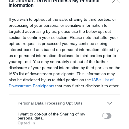
Air Journal -
Do Not Process My Personal
dans leurs maison et que les voleurs
Information
prenaient un escalier quand la famille en
prenait un autre .. A chacun ses fantasmes
If you wish to opt-out of the sale, sharing to third parties, or
!)
processing of your personal or sensitive information for
RÉPONDRE
targeted advertising by us, please use the below opt-out
section to confirm your selection. Please note that after your
opt-out request is processed you may continue seeing
interest-based ads based on personal information utilized by
us or personal information disclosed to third parties prior to
your opt-out. You may separately opt-out of the further
Anna Stazzi
a commenté :
10 novembre 2022 - 19 h
disclosure of your personal information by third parties on the
33 min
IAB’s list of downstream participants. This information may
also be disclosed by us to third parties on the
IAB’s List of
Ouf !?
Downstream Participants
that may further disclose it to other
Ce n’est pas moi sur la vidéo?
third parties.
@ Bercée trop près du mur: il reste toujours de la place en F
pour ceux faisant la différence.
Personal Data Processing Opt Outs
-j’adore le pseudo-
I want to opt-out of the Sharing of my
RÉPONDRE
personal data.
Opted In