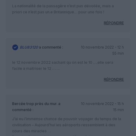
La nationalité de la passagère n’est pas dévoilée, mais a
priori ce n’est pas un.e Britannique… pour une fois !
RÉPONDRE
BLU83120
a commenté :
10 novembre 2022 - 12 h
55 min
le 12 novembre 2022 sachant qu on est le 10 ….elle sera
facile a maitriser le 12 …….
RÉPONDRE
Bercée trop près du mur.
a
10 novembre 2022 - 15 h
commenté :
15 min
J’ai eu l’immense chance de pouvoir voyager du temps de la
civilisation – Aujourd’hui les aéroports ressemblent à des
cours des miracles …