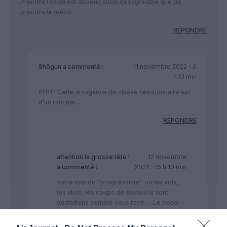
Prendre l’avion est devenu aussi désagréable que de
prendre le métro ..
RÉPONDRE
Shôgun
a commenté :
11 novembre 2022 - 0
h 51 min
Pffff ! Cette arrogance de classe réactionnaire est
d’un ridicule…
RÉPONDRE
attention la grosse tête !
12 novembre
a commenté :
2022 - 15 h 10 min
votre monde “progressiste” où les vols,
les viols, les coups de couteaux sont
quotidiens semble vous ravir … Le bobo
c’et comme ça (et j’en ai connus qui riaient
de s’être fait cambrioler alors qu’ils étaient