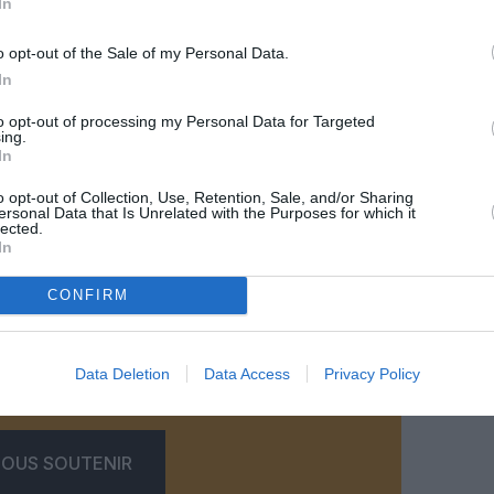
In
o opt-out of the Sale of my Personal Data.
In
to opt-out of processing my Personal Data for Targeted
ing.
In
o opt-out of Collection, Use, Retention, Sale, and/or Sharing
ersonal Data that Is Unrelated with the Purposes for which it
reva via Wikimedia Commons
lected.
In
CONFIRM
z apprécié l’article ?
Data Deletion
Data Access
Privacy Policy
-nous, faites un don !
OUS SOUTENIR