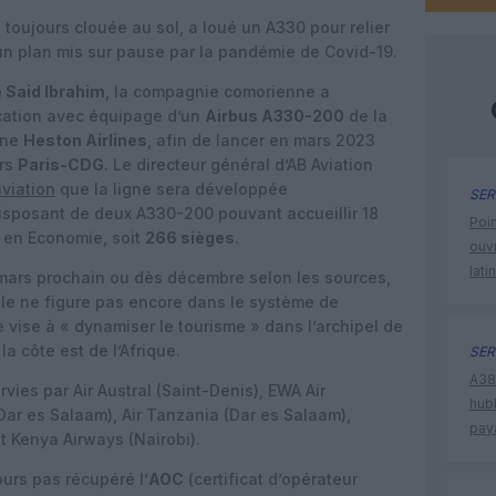
, toujours clouée au sol, a loué un A330 pour relier
 un plan mis sur pause par la pandémie de Covid-19.
 Said Ibrahim
, la compagnie comorienne a
cation avec équipage d’un
Airbus A330-200
de la
nne
Heston Airlines
, afin de lancer en mars 2023
ers
Paris-CDG
. Le directeur général d’AB Aviation
viation
que la ligne sera développée
SER
disposant de deux A330-200 pouvant accueillir 18
Poin
 en Economie, soit
266 sièges
.
ouvr
lati
n mars prochain ou dès décembre selon les sources,
lle ne figure pas encore dans le système de
e vise à « dynamiser le tourisme » dans l’archipel de
a côte est de l’Afrique.
SER
A380
ies par Air Austral (Saint-Denis), EWA Air
hub
 Dar es Salaam), Air Tanzania (Dar es Salaam),
pay
et Kenya Airways (Nairobi).
ours pas récupéré l’
AOC
(certificat d’opérateur