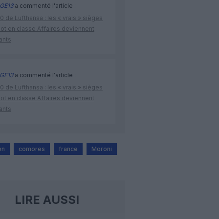
GE13
a commenté l'article :
 de Lufthansa : les « vrais » sièges
lot en classe Affaires deviennent
ants
GE13
a commenté l'article :
 de Lufthansa : les « vrais » sièges
lot en classe Affaires deviennent
ants
on
comores
france
Moroni
LIRE AUSSI