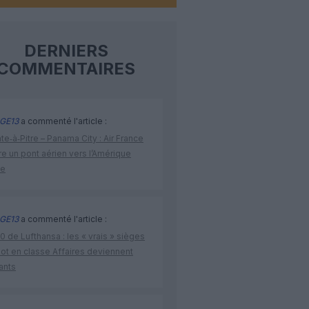
DERNIERS
COMMENTAIRES
GE13
a commenté l'article :
te‑à‑Pitre – Panama City : Air France
e un pont aérien vers l’Amérique
ne
GE13
a commenté l'article :
 de Lufthansa : les « vrais » sièges
lot en classe Affaires deviennent
ants