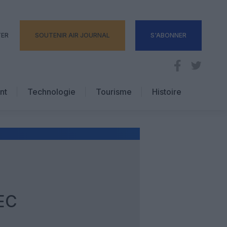
TER
SOUTENIR AIR JOURNAL
S'ABONNER
nt
Technologie
Tourisme
Histoire
Pratique
Hôtellerie
Voyages d’affaires
EC