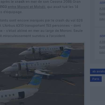
 après le
crash
en mer de son Cessna 208B Gran
SER
1103
entre Moroni et Mohéli
, qui avait tué les 14
A380
s d’équipage.
hub
pay
tants sont encore marqués par le crash du vol 626
09. L’Airbus A310 transportant 153 personnes – dont
e – s’était abîmé en mer au large de Moroni. Seule
t miraculeusement survécu à l’accident.
SER
A380
hub
pay
ab aviati
Paris