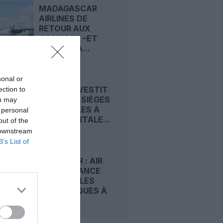
MADAGASCAR
AIRLINES DE
RETOUR AUX
COMORES –ET
BIENTÔT À...
sonal or
BEOND INVESTIT
ection to
DANS 256 SIÈGES
ou may
INCLINABLES À
 personal
L’HORIZONTALE...
out of the
 downstream
B’s List of
STOPOVER : AIR
FRANCE LANCE
DES ESCALES
TOURISTIQUES À
PARIS...