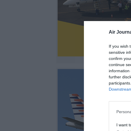
Air Journa
If you wish 
sensitive in
confirm you
continue se
information 
further disc
participants
Downstream 
Persona
I want t