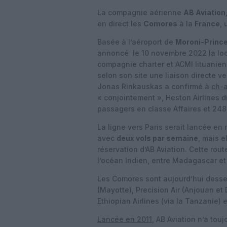
La compagnie aérienne
AB Aviation
en direct les
Comores
à la
France
,
Basée à l’aéroport de
Moroni-Prince
annoncé le 10 novembre 2022 la lo
compagnie charter et ACMI lituanie
selon son site une liaison directe v
Jonas Rinkauskas a confirmé à
ch-a
« conjointement », Heston Airlines 
passagers en classe Affaires et 248
La ligne vers Paris serait lancée e
avec
deux vols par semaine
, mais e
réservation d’AB Aviation. Cette rout
l’océan Indien, entre Madagascar et l
Les Comores sont aujourd’hui desserv
(Mayotte), Precision Air (Anjouan et
Ethiopian Airlines (via la Tanzanie) 
Lancée en 2011
, AB Aviation n’a touj