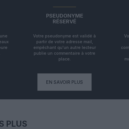
PSEUDONYME
RÉSERVÉ
'une
Votre pseudonyme est validé à
Vo
deaux
partir de votre adresse mail,
eure
empêchant qu'un autre lecteur
com
.
publie un commentaire à votre
place.
mo
EN SAVOIR PLUS
S PLUS