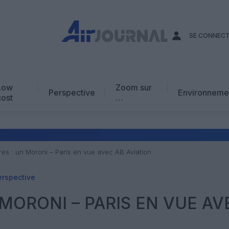
SE CONNEC
Low
Zoom sur
Perspective
Environneme
cost
…
Edito
En chiffres
Avis d’expert
es : un Moroni – Paris en vue avec AB Aviation
AJ Académie
erspective
Vidéo
MORONI – PARIS EN VUE AV