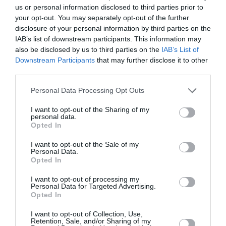
Appel aux lecteurs !
us or personal information disclosed to third parties prior to
your opt-out. You may separately opt-out of the further
Soutenez Air Journal participez
à son
disclosure of your personal information by third parties on the
développement !
IAB’s list of downstream participants. This information may
also be disclosed by us to third parties on the
IAB’s List of
Downstream Participants
that may further disclose it to other
third parties.
NOUS SOUTENIR
Personal Data Processing Opt Outs
I want to opt-out of the Sharing of my
personal data.
Opted In
I want to opt-out of the Sale of my
Personal Data.
DERNIERS COMMENTAIRES
Opted In
I want to opt-out of processing my
Personal Data for Targeted Advertising.
Manfou
a commenté l'article :
Opted In
Pyramides, croisières et mer Rouge : l’Égypte mise sur
I want to opt-out of Collection, Use,
une saison record malgré le contexte géopolitique
Retention, Sale, and/or Sharing of my