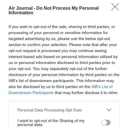
Air Journal -
Do Not Process My Personal
COMMENTAIRE(S)
Information
If you wish to opt-out of the sale, sharing to third parties, or
SkywayTheDelta
a commenté :
7 décembre 2022 - 9 h 00
processing of your personal or sensitive information for
min
targeted advertising by us, please use the below opt-out
Oh non… C’est triste ? Quel bel avion en plus ?
section to confirm your selection. Please note that after your
opt-out request is processed you may continue seeing
RÉPONDRE
interest-based ads based on personal information utilized by
us or personal information disclosed to third parties prior to
your opt-out. You may separately opt-out of the further
disclosure of your personal information by third parties on the
Bencello
a commenté :
7 décembre 2022 - 11 h 21
IAB’s list of downstream participants. This information may
min
also be disclosed by us to third parties on the
IAB’s List of
Cette dernière sortie de FAL est d’autant plus émouvante que
Downstream Participants
that may further disclose it to other
l’utilisation de ces gigantesques bâtiments est loin d’être
third parties.
garantie.
Personal Data Processing Opt Outs
Le lancement plus que laborieux du B777X, le transfert des
787 à Charleston, la fin prochaine des 767 font planer un
I want to opt-out of the Sharing of my
gros doute sur l’utilité de cette imposante cathédrale
personal data.