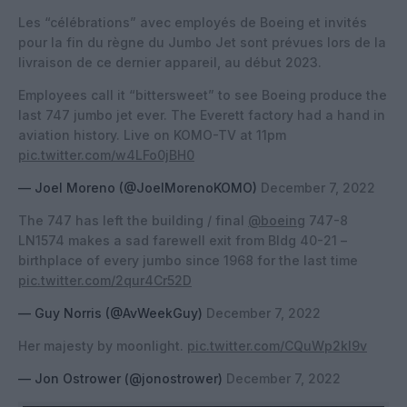
Les “célébrations” avec employés de Boeing et invités
pour la fin du règne du Jumbo Jet sont prévues lors de la
livraison de ce dernier appareil, au début 2023.
Employees call it “bittersweet” to see Boeing produce the
last 747 jumbo jet ever. The Everett factory had a hand in
aviation history. Live on KOMO-TV at 11pm
pic.twitter.com/w4LFo0jBH0
— Joel Moreno (@JoelMorenoKOMO)
December 7, 2022
The 747 has left the building / final
@boeing
747-8
LN1574 makes a sad farewell exit from Bldg 40-21 –
birthplace of every jumbo since 1968 for the last time
pic.twitter.com/2qur4Cr52D
— Guy Norris (@AvWeekGuy)
December 7, 2022
Her majesty by moonlight.
pic.twitter.com/CQuWp2kI9v
— Jon Ostrower (@jonostrower)
December 7, 2022