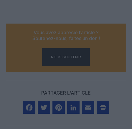
Vous avez apprécié l’article ?
Soutenez-nous, faites un don !
NOUS SOUTENIR
PARTAGER L'ARTICLE
Facebook
Twitter
Pinterest
LinkedIn
Email
Print