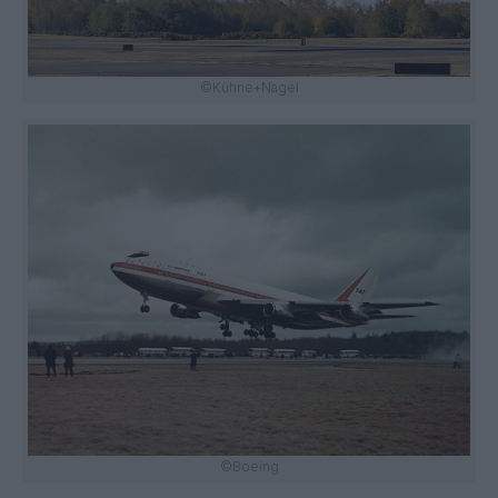
©Kühne+Nagel
©Boeing