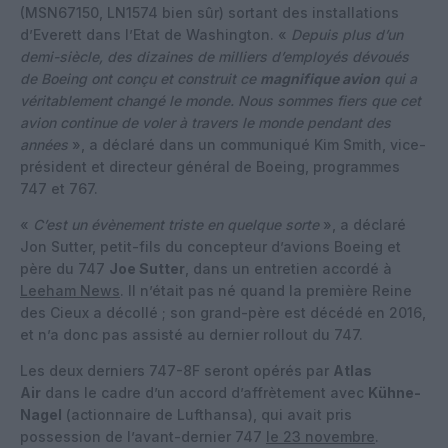
(MSN67150, LN1574 bien sûr) sortant des installations
d’Everett dans l’Etat de Washington. «
Depuis plus d’un
demi-siècle, des dizaines de milliers d’employés dévoués
de Boeing ont conçu et construit ce
magnifique avion
qui a
véritablement changé le monde. Nous sommes fiers que cet
avion continue de voler à travers le monde pendant des
années
», a déclaré dans un communiqué Kim Smith, vice-
président et directeur général de Boeing, programmes
747 et 767.
«
C’est un évènement triste en quelque sorte
», a déclaré
Jon Sutter, petit-fils du concepteur d’avions Boeing et
père du 747
Joe Sutter
, dans un entretien accordé à
Leeham News
. Il n’était pas né quand la première Reine
des Cieux a décollé ; son grand-père est décédé en 2016,
et n’a donc pas assisté au dernier rollout du 747.
Les deux derniers 747-8F seront opérés par
Atlas
Air
dans le cadre d’un accord d’affrètement avec
Kühne-
Nagel
(actionnaire de Lufthansa), qui avait pris
possession de l’avant-dernier 747
le 23 novembre
.