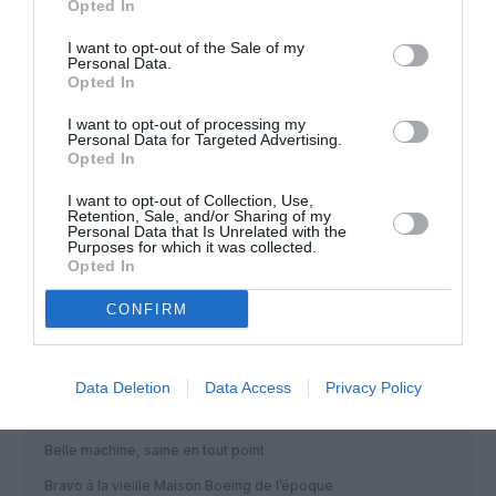
industrielle.
Opted In
RÉPONDRE
I want to opt-out of the Sale of my
Personal Data.
Opted In
I want to opt-out of processing my
Dugland
a commenté :
7 décembre 2022 - 13 h
Personal Data for Targeted Advertising.
46 min
Opted In
Les financiers de Boeing auront réussi à faire fermer
I want to opt-out of Collection, Use,
Everett…
Retention, Sale, and/or Sharing of my
Personal Data that Is Unrelated with the
Purposes for which it was collected.
RÉPONDRE
Opted In
CONFIRM
ViktorUgo
a commenté :
7 décembre 2022 - 15 h 01
min
Data Deletion
Data Access
Privacy Policy
Modestement dit, il y a ceux qui ont eu la chance ou
l’opportunité de Le voler..
Belle machine, saine en tout point
Bravo à la vieille Maison Boeing de l’époque