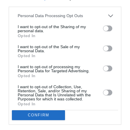
third parties.
Appel aux lecteurs !
Soutenez Air Journal participez
à son
Personal Data Processing Opt Outs
développement !
I want to opt-out of the Sharing of my
personal data.
Opted In
NOUS SOUTENIR
I want to opt-out of the Sale of my
Personal Data.
Opted In
I want to opt-out of processing my
Personal Data for Targeted Advertising.
Opted In
I want to opt-out of Collection, Use,
Retention, Sale, and/or Sharing of my
DERNIERS COMMENTAIRES
Personal Data that Is Unrelated with the
Purposes for which it was collected.
Opted In
SERGE13
a commenté l'article :
CONFIRM
Pointe‑à‑Pitre – Panama City : Air France ouvre un pont
aérien vers l’Amérique latine