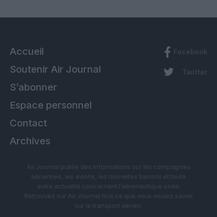
Accueil
Facebook
Soutenir Air Journal
Twitter
S’abonner
Espace personnel
Contact
Archives
Air Journal publie des informations sur les compagnies
aériennes, les avions, les nouvelles liaisons et toute
autre actualité concernant l’aéronautique civile.
Retrouvez sur Air Journal tout ce que vous voulez savoir
sur le transport aérien.