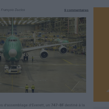
 François Duclos
9 commentaires
nes d’assemblage d’Everett, un
747-8F
destiné à la