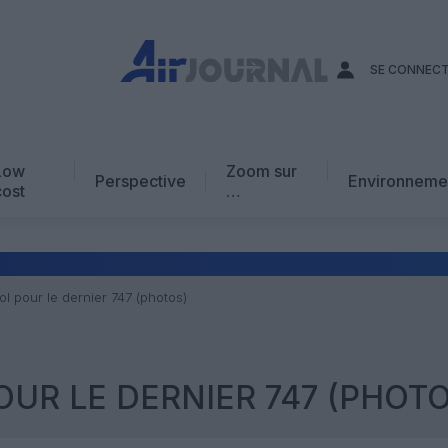
SE CONNEC
Low
Zoom sur
Perspective
Environneme
cost
…
Edito
En chiffres
Avis d’expert
ol pour le dernier 747 (photos)
AJ Académie
Vidéo
OUR LE DERNIER 747 (PHOTO