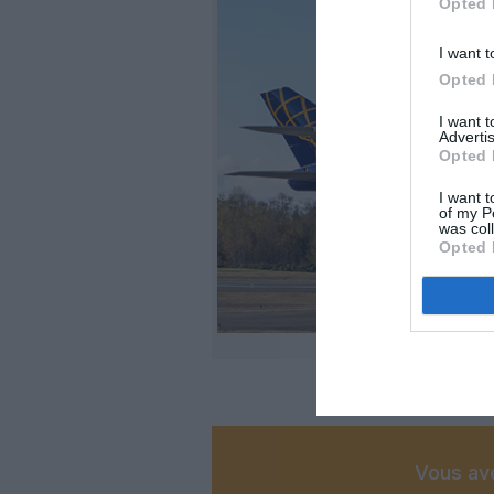
Opted 
I want t
Opted 
I want 
Advertis
Opted 
I want t
of my P
was col
Opted 
Vous ave