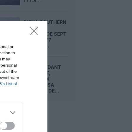
777‑8...
CHINA SOUTHERN
AIRLINES
COMMANDE SEPT
BOEING 777
CARGOS,...
sonal or
ection to
ou may
 personal
EN ATTENDANT
out of the
LES 777‑8F,
 downstream
CARGOLUX
B’s List of
SÉCURISE SA
CAPACITÉ DE...