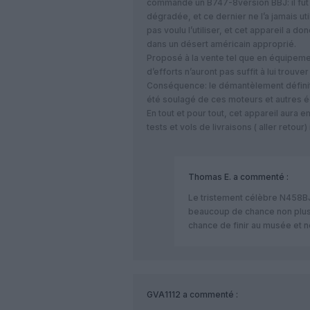
commandé un B747-8version BBJ: il fut l
dégradée, et ce dernier ne l’a jamais u
pas voulu l’utiliser, et cet appareil a 
dans un désert américain approprié.
Proposé à la vente tel que en équipeme
d’efforts n’auront pas suffit à lui trouve
Conséquence: le démantèlement définiti
été soulagé de ces moteurs et autres 
En tout et pour tout, cet appareil aur
tests et vols de livraisons ( aller retour) 
Thomas E.
a commenté :
Le tristement célèbre N458BJ…
beaucoup de chance non plus
chance de finir au musée et 
GVA1112
a commenté :