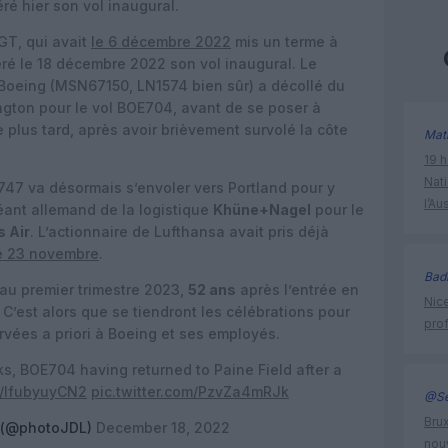
éré hier son vol inaugural.
GT, qui avait
le 6 décembre 2022
mis un terme à
ré le 18 décembre 2022 son vol inaugural. Le
 Boeing (MSN67150, LN1574 bien sûr) a décollé du
ington pour le vol BOE704, avant de se poser à
plus tard, après avoir brièvement survolé la côte
Mat
19 h
Nati
 747 va désormais s’envoler vers Portland pour y
l’Au
 géant allemand de la logistique
Khüne+Nagel
pour le
s Air
. L’actionnaire de Lufthansa avait pris déjà
e 23 novembre
.
Bad
 au premier trimestre 2023,
52 ans
après l’entrée en
Nice
C’est alors que se tiendront les célébrations pour
prof
ervées a priori à Boeing et ses employés.
ks, BOE704 having returned to Paine Field after a
co/lfubyuyCN2
pic.twitter.com/PzvZa4mRJk
@Se
Brux
 (@photoJDL)
December 18, 2022
nouv