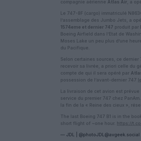
compagnie aérienne
Atlas Air
, a op
Le 747-8F (cargo) immatriculé N863
l’assemblage des Jumbo Jets, a opé
1574eme et dernier 747
produit par
Boeing Airfield dans l’Etat de Wash
Moses Lake un peu plus d’une heure 
du Pacifique.
Selon certaines sources, ce dernier
recevoir sa livrée, a priori celle du
compte de qui il sera opéré par
Atla
possession de l’avant-dernier 747
l
La livraison de cet avion est prévue
service du premier 747 chez PanAm. 
la fin de la « Reine des cieux », rés
The last Boeing 747 B1 is in the boo
short flight of ~one hour.
https://t.
— JDL | @photoJDL@avgeek.social