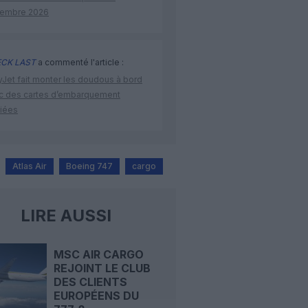
embre 2026
CK LAST
a commenté l'article :
yJet fait monter les doudous à bord
c des cartes d’embarquement
iées
Atlas Air
Boeing 747
cargo
LIRE AUSSI
MSC AIR CARGO
REJOINT LE CLUB
DES CLIENTS
EUROPÉENS DU