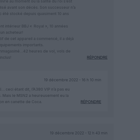
ivré au moment où la santé du roi s’est
tilisé avant son décès. Son successeur n’a
donc été stocké depuis quasiment 10 ans
nt intérieur BBJ « Royal », 10 années
r un acheteur!
f de cet appareil a commencé, il a déjà
équipements importants.
a emmagasiné…42 heures de vol, vols de
inclus!
RÉPONDRE
19 décembre 2022 - 16 h 10 min
 ceci étant dit, l’A380 VIP n’a pas eu
. Mais le MSN2 a heureusement eu la
non en canette de Coca.
RÉPONDRE
19 décembre 2022 - 12 h 43 min