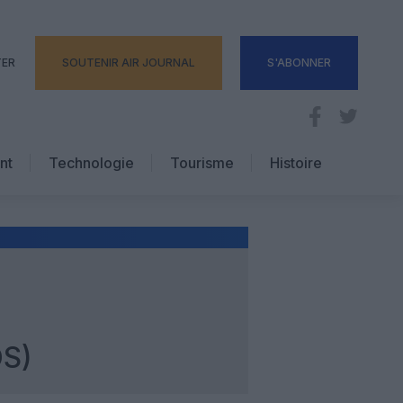
TER
SOUTENIR AIR JOURNAL
S'ABONNER
nt
Technologie
Tourisme
Histoire
Pratique
Hôtellerie
Voyages d’affaires
S)