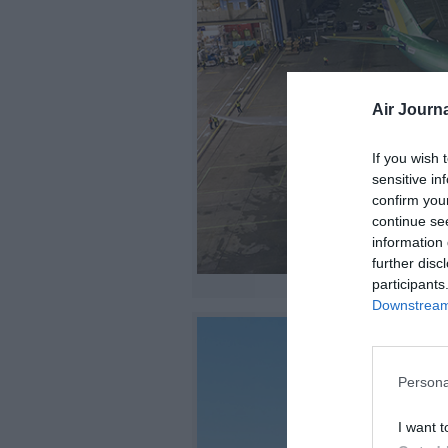
Air Journa
If you wish 
sensitive in
confirm you
continue se
information 
further disc
participants
©Boe
Downstream 
Persona
I want t