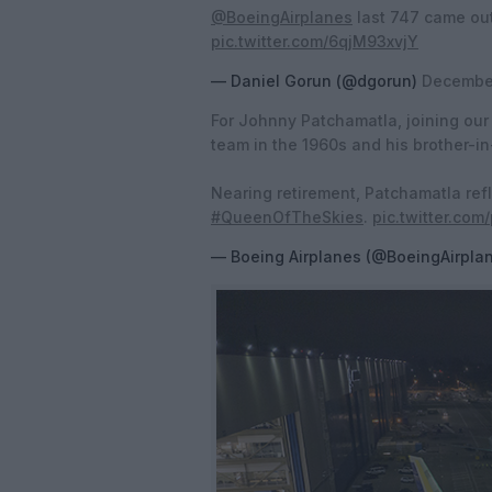
@BoeingAirplanes
last 747 came out 
pic.twitter.com/6qjM93xvjY
— Daniel Gorun (@dgorun)
December
For Johnny Patchamatla, joining our
team in the 1960s and his brother-i
Nearing retirement, Patchamatla refl
#QueenOfTheSkies
.
pic.twitter.co
— Boeing Airplanes (@BoeingAirpla