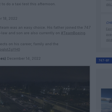
to do a taxi test this afternoon.
déc
 18, 2022
CHE
 team was an easy choice. His father joined the 747
Eas
n-law and son are also currently on
#TeamBoeing
.
ave
déd
ects on his career, family and the
m/pqIstZgYH0
nes)
December 14, 2022
747-8F