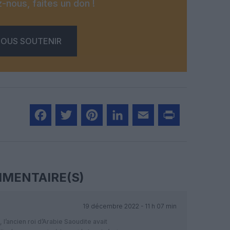
-nous, faites un don !
OUS SOUTENIR
Facebook
Twitter
Pinterest
LinkedIn
Email
Print
MENTAIRE(S)
19 décembre 2022 - 11 h 07 min
, l’ancien roi d’Arabie Saoudite avait