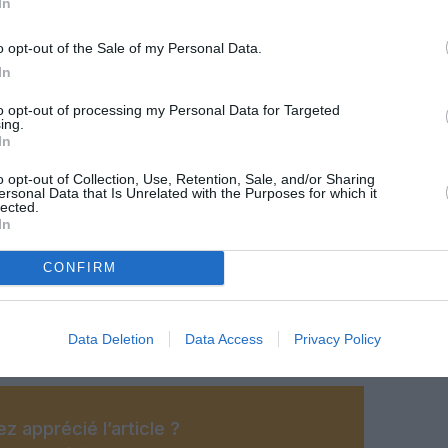
In
o opt-out of the Sale of my Personal Data.
In
to opt-out of processing my Personal Data for Targeted
ing.
In
o opt-out of Collection, Use, Retention, Sale, and/or Sharing
ersonal Data that Is Unrelated with the Purposes for which it
lected.
In
CONFIRM
©Kühne+Nagel
Data Deletion
Data Access
Privacy Policy
z apprécié l’article ?