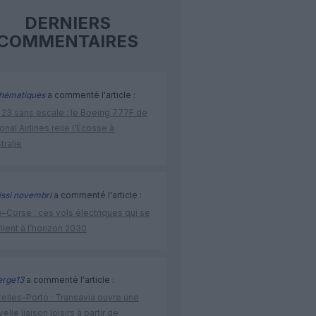
DERNIERS
COMMENTAIRES
hématiques
a commenté l'article :
 23 sans escale : le Boeing 777F de
onal Airlines relie l’Écosse à
stralie
issi novembri
a commenté l'article :
–Corse : ces vols électriques qui se
ilent à l’horizon 2030
rge13
a commenté l'article :
elles–Porto : Transavia ouvre une
elle liaison loisirs à partir de