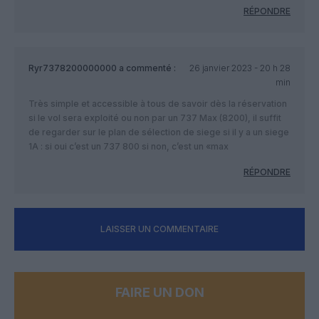
RÉPONDRE
Ryr7378200000000
a commenté :
26 janvier 2023 - 20 h 28
min
Très simple et accessible à tous de savoir dès la réservation
si le vol sera exploité ou non par un 737 Max (8200), il suffit
de regarder sur le plan de sélection de siege si il y a un siege
1A : si oui c’est un 737 800 si non, c’est un «max
RÉPONDRE
LAISSER UN COMMENTAIRE
FAIRE UN DON