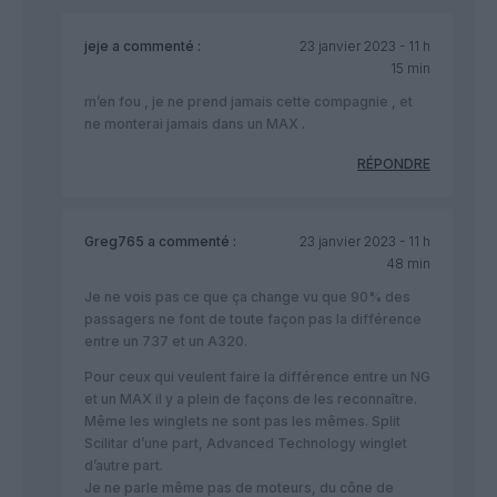
jeje
a commenté :
23 janvier 2023 - 11 h
15 min
m’en fou , je ne prend jamais cette compagnie , et
ne monterai jamais dans un MAX .
RÉPONDRE
Greg765
a commenté :
23 janvier 2023 - 11 h
48 min
Je ne vois pas ce que ça change vu que 90% des
passagers ne font de toute façon pas la différence
entre un 737 et un A320.
Pour ceux qui veulent faire la différence entre un NG
et un MAX il y a plein de façons de les reconnaître.
Même les winglets ne sont pas les mêmes. Split
Scilitar d’une part, Advanced Technology winglet
d’autre part.
Je ne parle même pas de moteurs, du cône de