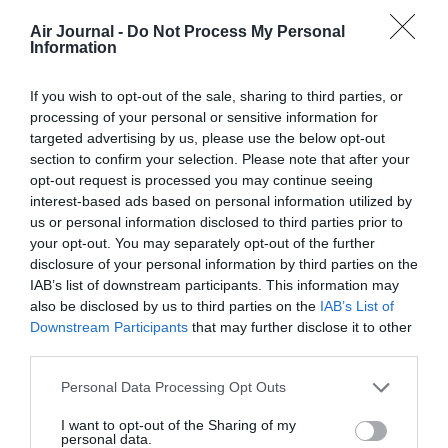
sur quel appareil il voyagera et ne saura
Air Journal -
Do Not Process My Personal
faire de différence entre les Max et le NG.
Information
RÉPONDRE
If you wish to opt-out of the sale, sharing to third parties, or
processing of your personal or sensitive information for
targeted advertising by us, please use the below opt-out
Greg765
a
23 janvier
section to confirm your selection. Please note that after your
commenté :
2023 - 11 h 55
opt-out request is processed you may continue seeing
min
interest-based ads based on personal information utilized by
Il reste plein de façons de faire la
us or personal information disclosed to third parties prior to
différence entre un NG et un
your opt-out. You may separately opt-out of the further
Max. Même les winglets sont
disclosure of your personal information by third parties on the
différents.
IAB’s list of downstream participants. This information may
also be disclosed by us to third parties on the
IAB’s List of
Je trouve quand même ça
Downstream Participants
that may further disclose it to other
curieux que quelqu’un qui ne sait
third parties.
pas distinguer un NG d’un Max
(les différences sont
Personal Data Processing Opt Outs
nombreuses) ait des avis très
tranchés sur le MCAS. Après je
I want to opt-out of the Sharing of my
sais bien que toutes les peurs ne
personal data.
sont pas rationnelles. Comme