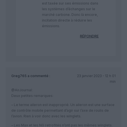
est taxée sur ses émissions dans
les systèmes d’échanges sur le
marché carbone. Donc là encore,
incitation directe à réduire les
émissions.
RÉPONDRE
Greg765
a commenté :
23 janvier 2023 - 12 h 01
min
@AirJournal:
Deux petites remarques:
– Le terme aileron est inapproprié. Un aileron est une surface
de contrôle mobile permettant d’agir sur l’axe de roulis de
l’avion. Rien à voir donc avec les winglets.
– Les Max et les NG retrofités n’ont pas les mêmes winglets.