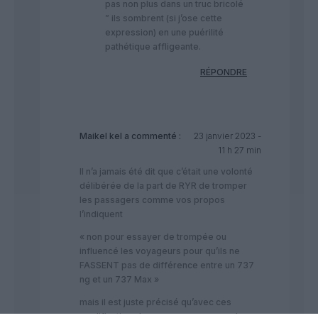
pas non plus dans un truc bricolé
” ils sombrent (si j’ose cette
expression) en une puérilité
pathétique affligeante.
RÉPONDRE
Maikel kel
a commenté :
23 janvier 2023 -
11 h 27 min
Il n’a jamais été dit que c’était une volonté
délibérée de la part de RYR de tromper
les passagers comme vos propos
l’indiquent
« non pour essayer de trompée ou
influencé les voyageurs pour qu’ils ne
FASSENT pas de différence entre un 737
ng et un 737 Max »
mais il est juste précisé qu’avec ces
modifications le passager ne saura plus