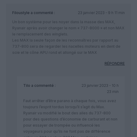
Filoustyle
a commenté :
23 janvier 2023 - 9 h 11 min
Un bon système pour les noyer dans la masse des MAX,
Ryanair après avoir changer le nom « 737-8000 » et non MAX
le remplacement des winglets.
Les MAX la seule façon de les reconnaîtres par rapport au
737-800 sera de regarder les nacelles moteurs en dent de
scie et le cône APU rond et allongé sur le MAX
RÉPONDRE
Tilo
a commenté :
23 janvier 2023 - 10 h
23 min
Faut arrêter d’être parano à chaque fois, vous avez
toujours l’esprit tordus lorsqu’il s’agit du Max.
Ryanair va modifié le bout des ailes du 737-800
pour des questions d’économie de carburant et non
pour essayer de trompée ou influencé les
voyageurs pour qu’ils ne font pas de différence