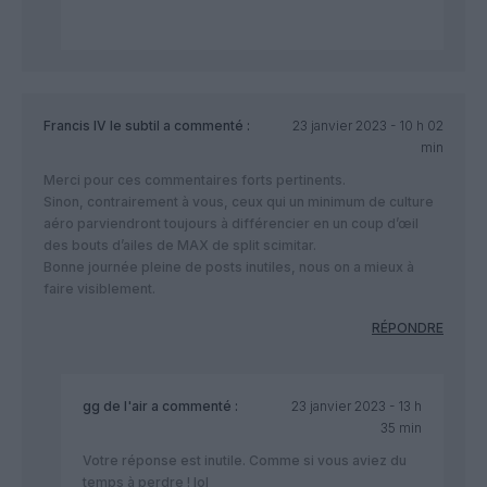
Francis IV le subtil
a commenté :
23 janvier 2023 - 10 h 02
min
Merci pour ces commentaires forts pertinents.
Sinon, contrairement à vous, ceux qui un minimum de culture
aéro parviendront toujours à différencier en un coup d’œil
des bouts d’ailes de MAX de split scimitar.
Bonne journée pleine de posts inutiles, nous on a mieux à
faire visiblement.
RÉPONDRE
gg de l'air
a commenté :
23 janvier 2023 - 13 h
35 min
Votre réponse est inutile. Comme si vous aviez du
temps à perdre ! lol