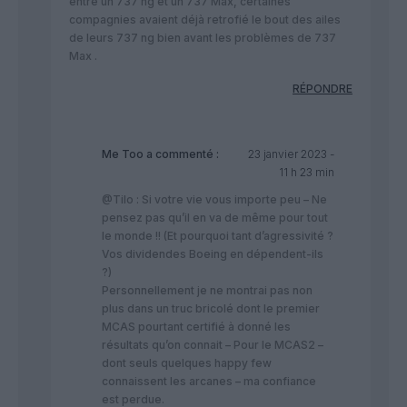
entre un 737 ng et un 737 Max, certaines
compagnies avaient déjà retrofié le bout des ailes
de leurs 737 ng bien avant les problèmes de 737
Max .
RÉPONDRE
Me Too
a commenté :
23 janvier 2023 -
11 h 23 min
@Tilo : Si votre vie vous importe peu – Ne
pensez pas qu’il en va de même pour tout
le monde !! (Et pourquoi tant d’agressivité ?
Vos dividendes Boeing en dépendent-ils
?)
Personnellement je ne montrai pas non
plus dans un truc bricolé dont le premier
MCAS pourtant certifié à donné les
résultats qu’on connait – Pour le MCAS2 –
dont seuls quelques happy few
connaissent les arcanes – ma confiance
est perdue.