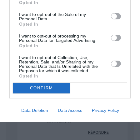
Opted In
certains qui ont peur de voler.
Soit.
I want to opt-out of the Sale of my
Personal Data.
Faire des économies de
Opted In
carburant reste décisif pour le
secteur donc après si ça déplaît
I want to opt-out of processing my
Personal Data for Targeted Advertising.
à une minorité parce que l’aspect
Opted In
esthétique des winglets ne leur
plaît pas… on ne peut as y faire
I want to opt-out of Collection, Use,
grand chose !
Retention, Sale, and/or Sharing of my
Personal Data that Is Unrelated with the
Purposes for which it was collected.
RÉPONDRE
Opted In
CONFIRM
Tilo
a commenté :
23 janvier
2023 - 12 h 03
min
Data Deletion
Data Access
Privacy Policy
Je répondait à un commentaire
de Filoustyle.
RÉPONDRE