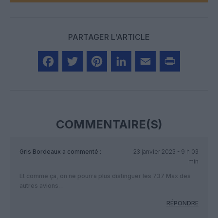
PARTAGER L'ARTICLE
Facebook
Twitter
Pinterest
LinkedIn
Email
Print
COMMENTAIRE(S)
Gris Bordeaux
a commenté :
23 janvier 2023 - 9 h 03
min
Et comme ça, on ne pourra plus distinguer les 737 Max des
autres avions…
RÉPONDRE