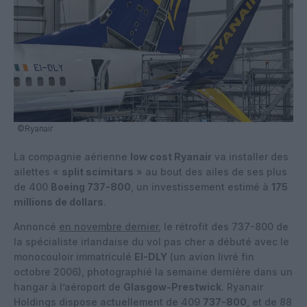
©Ryanair
La compagnie aérienne
low cost Ryanair
va installer des
ailettes «
split scimitars
» au bout des ailes de ses plus
de 400
Boeing 737-800
, un investissement estimé à
175
millions de dollars
.
Annoncé
en novembre dernier
, le rétrofit des 737-800 de
la spécialiste irlandaise du vol pas cher a débuté avec le
monocouloir immatriculé
EI-DLY
(un avion livré fin
octobre 2006), photographié la semaine dernière dans un
hangar à l’aéroport de
Glasgow-Prestwick
. Ryanair
Holdings dispose actuellement de 409
737-800
, et de 88