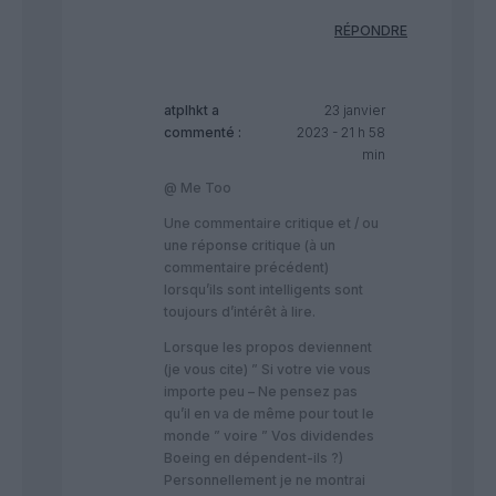
RÉPONDRE
atplhkt
a
23 janvier
commenté :
2023 - 21 h 58
min
@ Me Too
Une commentaire critique et / ou
une réponse critique (à un
commentaire précédent)
lorsqu’ils sont intelligents sont
toujours d’intérêt à lire.
Lorsque les propos deviennent
(je vous cite) ” Si votre vie vous
importe peu – Ne pensez pas
qu’il en va de même pour tout le
monde ” voire ” Vos dividendes
Boeing en dépendent-ils ?)
Personnellement je ne montrai