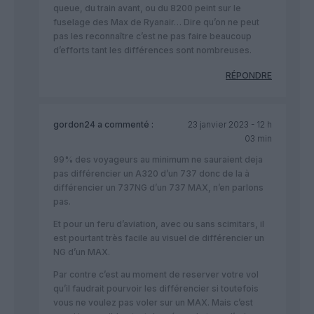
queue, du train avant, ou du 8200 peint sur le
fuselage des Max de Ryanair… Dire qu’on ne peut
pas les reconnaître c’est ne pas faire beaucoup
d’efforts tant les différences sont nombreuses.
RÉPONDRE
gordon24
a commenté :
23 janvier 2023 - 12 h
03 min
99% des voyageurs au minimum ne sauraient deja
pas différencier un A320 d’un 737 donc de la à
différencier un 737NG d’un 737 MAX, n’en parlons
pas.
Et pour un feru d’aviation, avec ou sans scimitars, il
est pourtant très facile au visuel de différencier un
NG d’un MAX.
Par contre c’est au moment de reserver votre vol
qu’il faudrait pourvoir les différencier si toutefois
vous ne voulez pas voler sur un MAX. Mais c’est