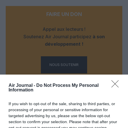
FAIRE UN DON
Appel aux lecteurs !
Soutenez Air Journal participez
à son
développement !
NOUS SOUTENIR
Air Journal -
Do Not Process My Personal
Information
If you wish to opt-out of the sale, sharing to third parties, or
processing of your personal or sensitive information for
DERNIERS COMMENTAIRES
targeted advertising by us, please use the below opt-out
section to confirm your selection. Please note that after your
opt-out request is processed you may continue seeing