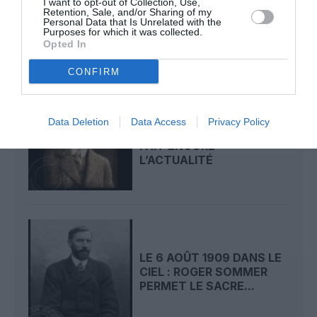
I want to opt-out of Collection, Use,
DÉMONSTRATION
Retention, Sale, and/or Sharing of my
Personal Data that Is Unrelated with the
PUBLIQUE...
Purposes for which it was collected.
Opted In
CONFIRM
LE 7 AOÛT 1909 DANS LE
Data Deletion
Data Access
Privacy Policy
CIEL : ROGER SOMMER
FAIT ENCORE
L’ACTUALITÉ
LE 6 AOÛT 1909 DANS LE
CIEL : ROGER SOMMER
PERMET LE SACRE...