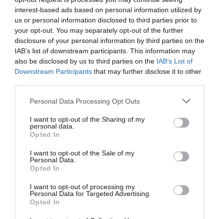
interest-based ads based on personal information utilized by
Albatros13
a commenté l'article :
us or personal information disclosed to third parties prior to
Pointe‑à‑Pitre – Panama City : Air France ouvre un pont
your opt-out. You may separately opt-out of the further
aérien vers l’Amérique latine
disclosure of your personal information by third parties on the
IAB’s list of downstream participants. This information may
also be disclosed by us to third parties on the
IAB’s List of
Tilo
a commenté l'article :
Downstream Participants
that may further disclose it to other
Risque de fissures : près de 1 500 Boeing 737 MAX
third parties.
dans le monde devront être inspectés selon la FAA
Personal Data Processing Opt Outs
I want to opt-out of the Sharing of my
personal data.
histoire de l'aviation
Opted In
I want to opt-out of the Sale of my
Personal Data.
LIRE AUSSI
Opted In
I want to opt-out of processing my
Personal Data for Targeted Advertising.
Opted In
LE 8 AOÛT 1908 DANS LE
CIEL : UNE