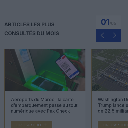
01
/
05
ARTICLES LES PLUS
CONSULTÉS DU MOIS
Aéroports du Maroc : la carte
Washington Du
d’embarquement passe au tout
Trump lance u
numérique avec Pax Check
de 22,5 millia
LIRE L'ARTICLE
LIRE L'ARTICL