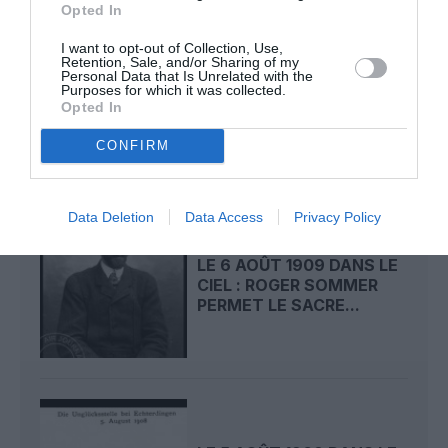
Opted In
I want to opt-out of Collection, Use,
Retention, Sale, and/or Sharing of my
LE 7 AOÛT 1909 DANS LE
Personal Data that Is Unrelated with the
CIEL : ROGER SOMMER
Purposes for which it was collected.
FAIT ENCORE
Opted In
L’ACTUALITÉ
CONFIRM
Data Deletion
Data Access
Privacy Policy
LE 6 AOÛT 1909 DANS LE
CIEL : ROGER SOMMER
PERMET LE SACRE...