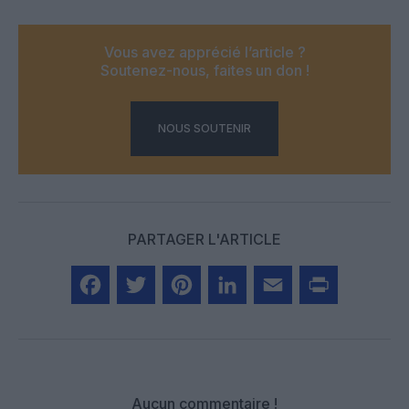
Vous avez apprécié l’article ?
Soutenez-nous, faites un don !
NOUS SOUTENIR
PARTAGER L'ARTICLE
Facebook
Twitter
Pinterest
LinkedIn
Email
Print
Aucun commentaire !