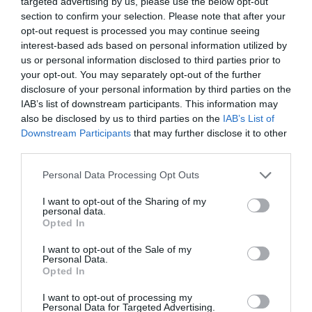
targeted advertising by us, please use the below opt-out
section to confirm your selection. Please note that after your
DERNIERS COMMENTAIRES
opt-out request is processed you may continue seeing
interest-based ads based on personal information utilized by
us or personal information disclosed to third parties prior to
your opt-out. You may separately opt-out of the further
Nico
a commenté l'article :
disclosure of your personal information by third parties on the
A380 de Lufthansa : les « vrais » sièges hublot en
IAB’s list of downstream participants. This information may
classe Affaires deviennent payants
also be disclosed by us to third parties on the
IAB’s List of
Downstream Participants
that may further disclose it to other
third parties.
Serge13
a commenté l'article :
Personal Data Processing Opt Outs
Pointe‑à‑Pitre – Panama City : Air France ouvre un pont
aérien vers l’Amérique latine
I want to opt-out of the Sharing of my
personal data.
Opted In
I want to opt-out of the Sale of my
histoire de l'aviation
Personal Data.
Opted In
I want to opt-out of processing my
LIRE AUSSI
Personal Data for Targeted Advertising.