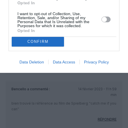
Opted In
Jean
a commenté :
14 février
I want to opt-out of Collection, Use,
Retention, Sale, and/or Sharing of my
2023 - 15 h 15
Personal Data that Is Unrelated with the
min
Purposes for which it was collected.
Opted In
Ca c’est Qatar qui s’en est chargé
🙂
CONFIRM
RÉPONDRE
Data Deletion
Data Access
Privacy Policy
Bencello
a commenté :
14 février 2023 - 11 h 59
min
bien trouvé la référence au film de Spielberg “catch me if you
can”
RÉPONDRE