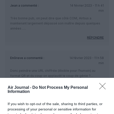
Jean
a commenté :
14 février 2023 - 11 h 41
min
Très bonne pub, on peut dire que côté COM, Airbus a
maintenant largement dépassé son maître depuis quelques
années ….
RÉPONDRE
EnGreve
a commenté :
14 février 2023 - 11 h 58
min
Donc peindre une URL chiffrée (illisible pour l’humain) au
format QR et du coup on applaudit le coup de génie ?…
(le pass sanitaire a fait plus de dégâts que je pensais…)
Air Journal -
Do Not Process My Personal
RÉPONDRE
Information
If you wish to opt-out of the sale, sharing to third parties, or
Jean
a commenté :
14 février 2023 - 12 h
processing of your personal or sensitive information for
25 min