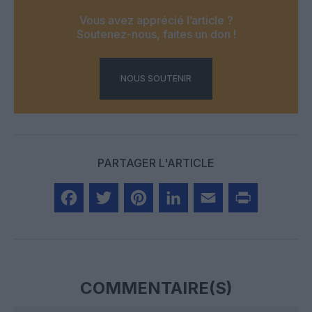
Vous avez apprécié l’article ?
Soutenez-nous, faites un don !
NOUS SOUTENIR
PARTAGER L'ARTICLE
Facebook
Twitter
Pinterest
LinkedIn
Email
Print
COMMENTAIRE(S)