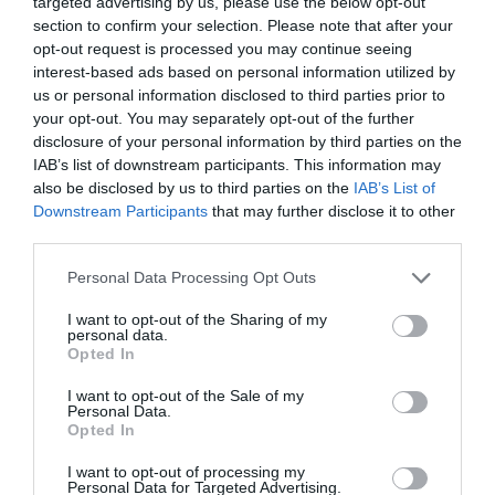
targeted advertising by us, please use the below opt-out
section to confirm your selection. Please note that after your
Oui exactement, et Airbus n’en est pas à son coup
opt-out request is processed you may continue seeing
d’essai d’utiliser le fuselage pour faire passer des
interest-based ads based on personal information utilized by
messages: le 350 d’essais en vol pour vanter son
us or personal information disclosed to third parties prior to
fuselage composite, le sourire du Beluga, les
your opt-out. You may separately opt-out of the further
lunettes nires du 350. Qu’un cylindre long vraiment
disclosure of your personal information by third parties on the
inesthétique devienne un objet de COM, c’est bien
joué!
IAB’s list of downstream participants. This information may
Coup de génie, oui peut-être, c’est vous qui le dîtes
also be disclosed by us to third parties on the
IAB’s List of
….
Downstream Participants
that may further disclose it to other
third parties.
RÉPONDRE
Personal Data Processing Opt Outs
I want to opt-out of the Sharing of my
Bételgeuse
a commenté
14 février 2023 -
personal data.
:
13 h 13 min
Opted In
vanter son fuselage composite d’accord ,
I want to opt-out of the Sale of my
mais rien en ce qui concerne la fiabilité du
Personal Data.
support de sa peinture
Opted In
RÉPONDRE
I want to opt-out of processing my
Personal Data for Targeted Advertising.