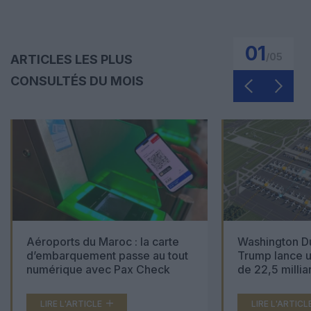
01
/
05
ARTICLES LES PLUS
CONSULTÉS DU MOIS
Aéroports du Maroc : la carte
Washington Du
d’embarquement passe au tout
Trump lance u
numérique avec Pax Check
de 22,5 millia
LIRE L'ARTICLE
LIRE L'ARTICL