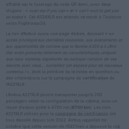
affublé sur le fuselage du code QR donc, avec deux
slogans : «
scan me if you can
» et «
can’t wait to get you
on board
». Cet A32AXLR est attendu ce mardi à Toulouse
selon Flightradar24.
Le lien d’Airbus ouvre une page dédiée, donnant « u
n
accès privilégié aux dernières nouvelles, aux événements et
aux opportunités de carrière que la famille A320 a à offrir.
Cet avion présente tellement de caractéristiques uniques
que nous sommes impatients de partager certains de ses
secrets avec vous… surveillez cet espace pour de nouveaux
contenus !
», dont la peinture de la livrée en question ou
des informations sur la campagne de
certification
de
l’A321XLR. .
L’Airbus A321XLR pourra transporter jusqu’à 200
passagers selon la configuration de la cabine, avec un
rayon d’action porté à 4700 nm (
8700 km
). Les trois
A321XLR utilisés pour la
campagne de certification
ont
tous décollé depuis juin 2022. Airbus rappelait mi-
octobre que cette version de l’A321neo a dépassé le cap