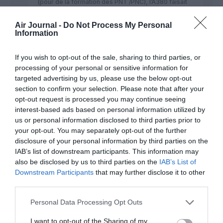
(pour de la formation des PNT /PNC), l’A380 faisait
du LC.
Air Journal -
Do Not Process My Personal
RÉPONDRE
Information
If you wish to opt-out of the sale, sharing to third parties, or
Michael
a commenté :
9 mars 2023 - 15 h 06
processing of your personal or sensitive information for
min
targeted advertising by us, please use the below opt-out
section to confirm your selection. Please note that after your
Ce n’est pas possible d’utiliser un avion long
opt-out request is processed you may continue seeing
courrier pour des vols court courrier de facon
interest-based ads based on personal information utilized by
permanente. La structure des appareils long
courrier ne permet les nombreux cycles
us or personal information disclosed to third parties prior to
compression/decompression. Le 747 SR utilise par
your opt-out. You may separately opt-out of the further
JAL avait subi des modifications structurelles.
disclosure of your personal information by third parties on the
IAB’s list of downstream participants. This information may
RÉPONDRE
also be disclosed by us to third parties on the
IAB’s List of
Downstream Participants
that may further disclose it to other
third parties.
Personal Data Processing Opt Outs
Gryngo
a commenté :
10 mars 2023 - 13 h 05 min
I want to opt-out of the Sharing of my
Tout à fait d’accord mais compte tenu de la jeunesse de ces