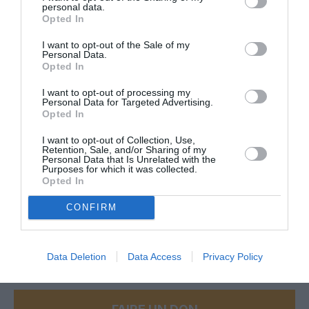
personal data.
module A380 je pense qu’ils ne sont pas encore à la limite du
Opted In
nombre de cycles donc entre réutilisation et démantèlement
immédiat …
I want to opt-out of the Sale of my
Personal Data.
RÉPONDRE
Opted In
I want to opt-out of processing my
Personal Data for Targeted Advertising.
Opted In
Amcaj990
a commenté :
14 mars 2023 - 8 h 45 min
I want to opt-out of Collection, Use,
Ne serait-ce pas une bonne idée de lancer une version cargo
Retention, Sale, and/or Sharing of my
de l’A380-800 pour Airbus, vue la place présente à l’intérieur
Personal Data that Is Unrelated with the
une fois les 2 ponts retirés ?
Purposes for which it was collected.
Opted In
RÉPONDRE
CONFIRM
LAISSER UN COMMENTAIRE
Data Deletion
Data Access
Privacy Policy