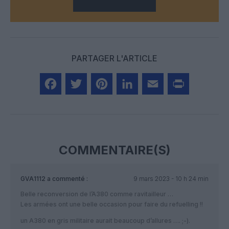
PARTAGER L'ARTICLE
Facebook
Twitter
Pinterest
LinkedIn
Email
Print
COMMENTAIRE(S)
GVA1112
a commenté :
9 mars 2023 - 10 h 24 min
Belle reconversion de l’A380 comme ravitailleur …
Les armées ont une belle occasion pour faire du refuelling !!
un A380 en gris militaire aurait beaucoup d’allures …. ;-).