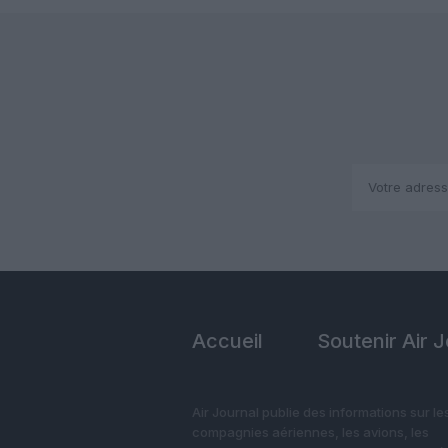
Accueil
Soutenir Air 
Air Journal publie des informations sur le
compagnies aériennes, les avions, les