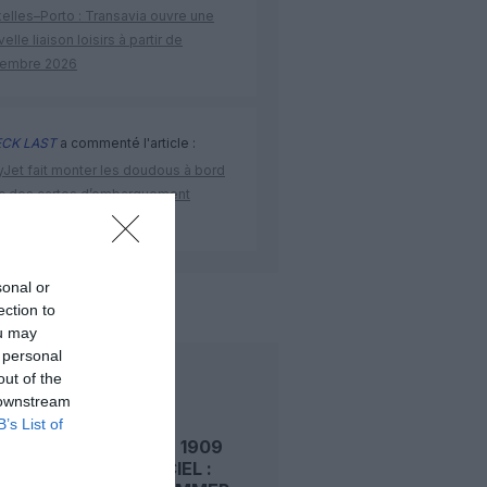
elles–Porto : Transavia ouvre une
elle liaison loisirs à partir de
embre 2026
CK LAST
a commenté l'article :
yJet fait monter les doudous à bord
c des cartes d’embarquement
iées
sonal or
de l'aviation
ection to
ou may
 personal
out of the
LIRE AUSSI
 downstream
B’s List of
LE 7 AOÛT 1909
DANS LE CIEL :