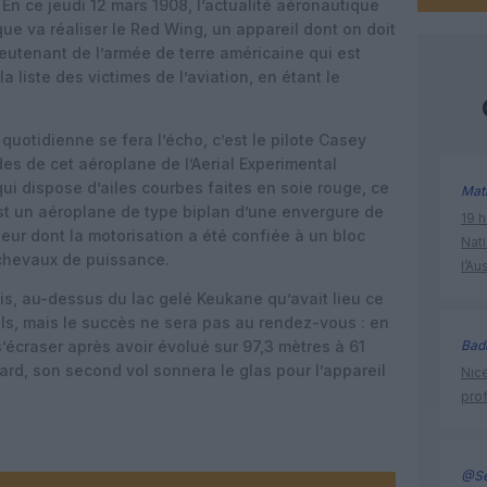
 En ce jeudi 12 mars 1908, l’actualité aéronautique
que va réaliser le Red Wing, un appareil dont on doit
eutenant de l’armée de terre américaine qui est
a liste des victimes de l’aviation, en étant le
quotidienne se fera l’écho, c’est le pilote Casey
s de cet aéroplane de l’Aerial Experimental
qui dispose d’ailes courbes faites en soie rouge, ce
Mat
st un aéroplane de type biplan d’une envergure de
19 h
eur dont la motorisation a été confiée à un bloc
Nati
 chevaux de puissance.
l’Au
s, au-dessus du lac gelé Keukane qu’avait lieu ce
ls, mais le succès ne sera pas au rendez-vous : en
 s’écraser après avoir évolué sur 97,3 mètres à 61
Bad
 tard, son second vol sonnera le glas pour l’appareil
Nice
prof
@Se