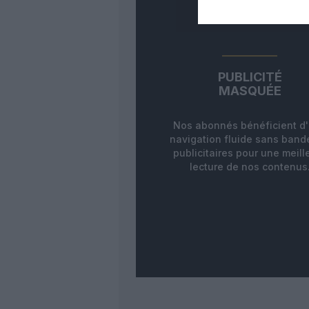
PUBLICITÉ
MASQUÉE
Nos abonnés bénéficient d
navigation fluide sans ban
publicitaires pour une meill
lecture de nos contenus