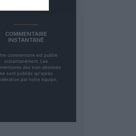
COMMENTAIRE
INSTANTANÉ
tre commentaire est publié
instantanément. Les
mentaires des non-abonnés
ne sont publiés qu'après
dération par notre équipe.