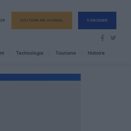
TER
SOUTENIR AIR JOURNAL
S'ABONNER
nt
Technologie
Tourisme
Histoire
Pratique
Hôtellerie
Voyages d’affaires