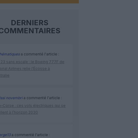
DERNIERS
COMMENTAIRES
hématiques
a commenté l'article :
 23 sans escale : le Boeing 777F de
onal Airlines relie l’Écosse à
stralie
issi novembri
a commenté l'article :
–Corse : ces vols électriques qui se
ilent à l’horizon 2030
rge13
a commenté l'article :