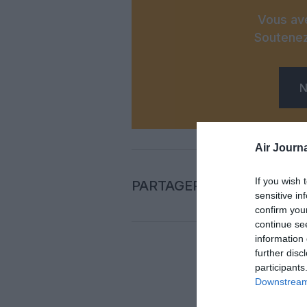
Vous ave
Soutenez
N
Air Journa
If you wish 
PARTAGER L'ARTICLE
sensitive in
confirm you
continue se
information 
further disc
participants
Auc
Downstream 