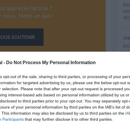
Brux
z apprécié l’article ?
nouv
-nous, faites un don !
déc
OUS SOUTENIR
CHE
Eas
ave
déd
l -
Do Not Process My Personal Information
to opt-out of the sale, sharing to third parties, or processing of your per
histoire 
formation for targeted advertising by us, please use the below opt-out s
r selection. Please note that after your opt-out request is processed y
Facebook
Twitter
Pinterest
LinkedIn
Email
Print
eing interest-based ads based on personal information utilized by us or
disclosed to third parties prior to your opt-out. You may separately opt-
losure of your personal information by third parties on the IAB’s list of
. This information may also be disclosed by us to third parties on the
IA
un commentaire !
Participants
that may further disclose it to other third parties.