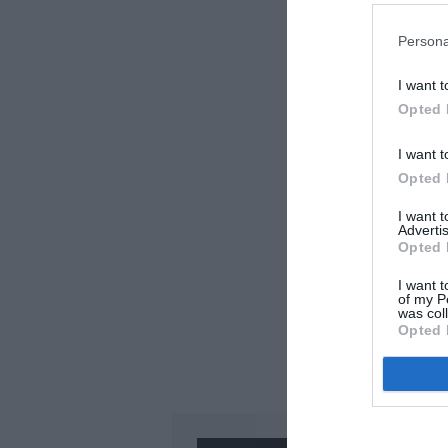
LAISS
Persona
I want t
Opted 
I want t
Opted 
I want 
Advertis
Opted 
I want t
of my P
was col
Opted 