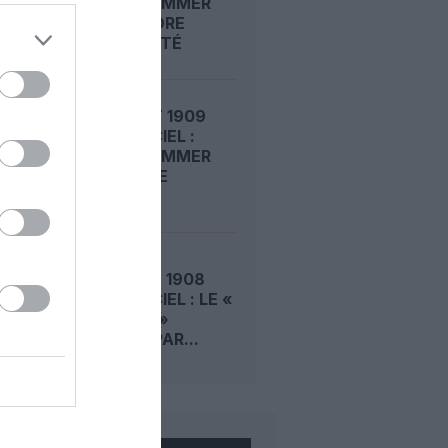
ROGER SOMMER
FAIT ENCORE
L’ACTUALITÉ
LE 6 AOÛT 1909
DANS LE CIEL :
ROGER SOMMER
PERMET LE
SACRE...
LE 5 AOÛT 1908
DANS LE CIEL : LE «
ZEPPELIN »
DÉTRUIT PAR...