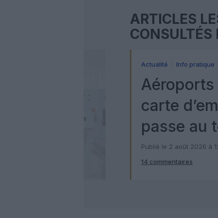
ARTICLES LE
CONSULTÉS 
Actualité
Info pratique
Aéroports 
carte d’e
passe au t
numérique
Publié le 2 août 2026 à 
14 commentaires
Check