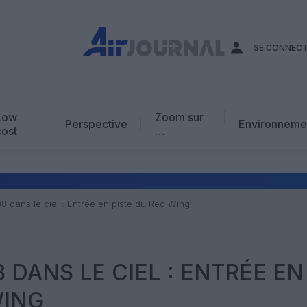
SE CONNEC
Low
Zoom sur
Perspective
Environneme
cost
…
Edito
En chiffres
Avis d’expert
8 dans le ciel : Entrée en piste du Red Wing
AJ Académie
Vidéo
8 DANS LE CIEL : ENTRÉE EN
WING