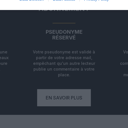
ABONNEMENT
PSEUDONYME
RÉSERVÉ
'une
Votre pseudonyme est validé à
Vo
deaux
partir de votre adresse mail,
eure
empêchant qu'un autre lecteur
com
.
publie un commentaire à votre
place.
mo
EN SAVOIR PLUS