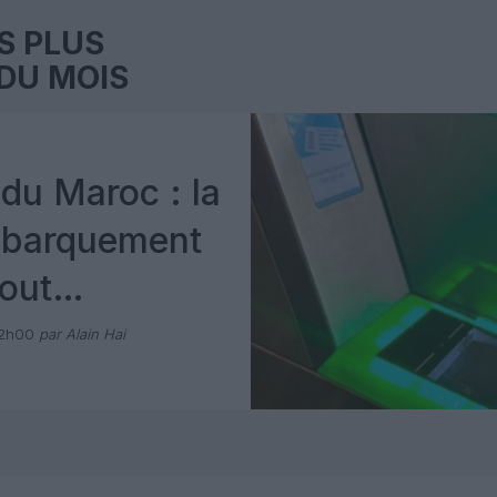
S PLUS
DU MOIS
du Maroc : la
mbarquement
out
 avec Pax
12h00
par Alain Hai