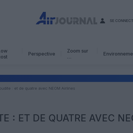
SE CONNEC
Low
Zoom sur
Perspective
Environneme
cost
…
Edito
En chiffres
Avis d’expert
oudite : et de quatre avec NEOM Airlines
AJ Académie
Vidéo
TE : ET DE QUATRE AVEC N