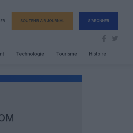
TER
SOUTENIR AIR JOURNAL
S'ABONNER
nt
Technologie
Tourisme
Histoire
Pratique
Hôtellerie
Voyages d’affaires
EOM