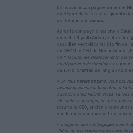
La nouvelle compagnie aérienne
NE
au départ de la future et gigantesqu
sa flotte et son réseau.
Après la compagnie nationale
Saudi
nouvelle
Riyadh Airways
attendue
saoudien veut décoller à la fin de l
de NEOM le CEO de Neom Airlines, Kl
de «
faciliter les déplacements des t
au départ et à destination
» du projet
de 170 kilomètres de long au coût es
«
Si vous
partez de zéro
, vous pouvez
avancées comme la biométrie et l’intel
adoptons chez NEOM. Nous n’avons pa
obsolètes à protéger, ce qui signifie 
résume le CEO, ancien directeur des 
voit le nouveau transporteur comm
«
Imaginez que vos
bagages
soient ré
l’hôtel ou à la résidence de votre des