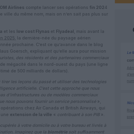
OM Airlines
compte lancer ses opérations
fin 202
4
e ville du même nom, mais on n’en sait pas plus sur
a
et les
low cost Flynas
et
Flyadeal
, mais avant la
en 2025
, la dernière-née du paysage aérien
’année prochaine. C’est ce qu’avance dans le blog
aus Goersch, expliquant qu’elle aura pour mission
Le 
ouristes, des résidents et des partenaires commerciaux
comm
 de mégacité dans le nord-ouest du pays (une ligne
Aéro
timé de 500 milliards de dollars).
d’e
num
 tirer les leçons du passé et utiliser des technologies
ligence artificielle. C’est cette approche que nous
s d’infrastructures ou de modèles commerciaux
que nous pouvons fournir un service personnalisé
»,
Nic
opérations chez Air Canada et British Airways, qui
Riy
e une
extension de la ville
«
contribuant à son PIB
».
prem
cupérés à votre domicile ou à votre bureau et livrés à
tination. Imaginez que la
biométrie
soit suffisamment