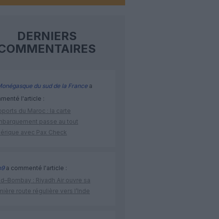
DERNIERS
COMMENTAIRES
Monégasque du sud de la France
a
enté l'article :
ports du Maroc : la carte
mbarquement passe au tout
érique avec Pax Check
o9
a commenté l'article :
ad–Bombay : Riyadh Air ouvre sa
ière route régulière vers l’Inde