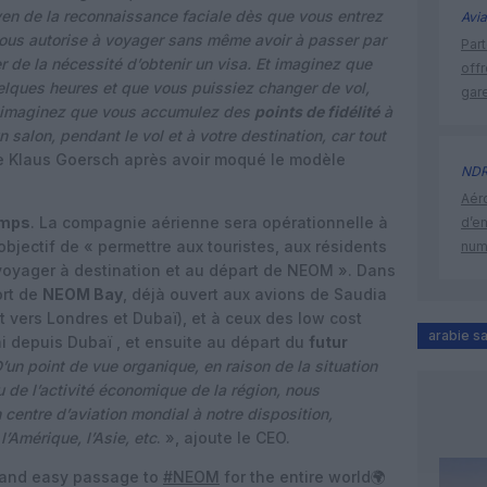
en de la reconnaissance faciale dès que vous entrez
Avia
ous autorise à voyager sans même avoir à passer par
Part
 de la nécessité d’obtenir un visa. Et imaginez que
off
elques heures et que vous puissiez changer de vol,
gar
, imaginez que vous accumulez des
points de fidélité
à
 salon, pendant le vol et à votre destination, car tout
e Klaus Goersch après avoir moqué le modèle
ND
Aéro
emps
. La compagnie aérienne sera opérationnelle à
d’e
objectif de « permettre aux touristes, aux résidents
num
voyager à destination et au départ de NEOM ». Dans
ort de
NEOM Bay
, déjà ouvert aux avions de Saudia
et vers Londres et Dubaï), et à ceux des low cost
arabie s
 depuis Dubaï , et ensuite au départ du
futur
’un point de vue organique, en raison de la situation
 de l’activité économique de la région, nous
centre d’aviation mondial à notre disposition,
’Amérique, l’Asie, etc
. », ajoute le CEO.
t and easy passage to
#NEOM
for the entire world🌍