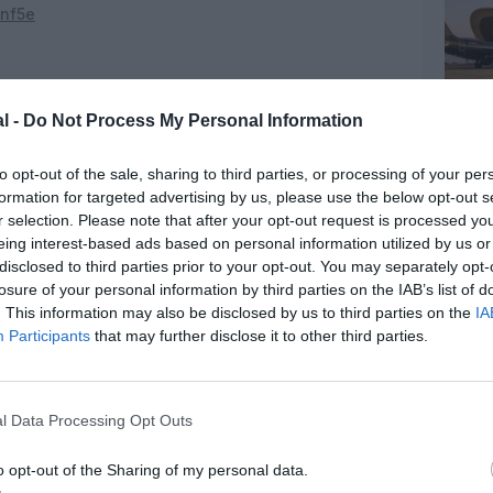
knf5e
pérationnels au début de l’année 2024 : «
Nous
ette demande, en commençant par doter les
avions
l -
Do Not Process My Personal Information
 précise le CEO sans plus de précision, «
mais à
 pointe (électriques, à hydrogène ou supersoniques)
to opt-out of the sale, sharing to third parties, or processing of your per
ion seront mis en ligne par nos soins. Nous sommes
formation for targeted advertising by us, please use the below opt-out s
s d’avions, d’intérieurs et de sièges
».
r selection. Please note that after your opt-out request is processed y
eing interest-based ads based on personal information utilized by us or
nne affiche pour ambition d’opérer chaque vol à
disclosed to third parties prior to your opt-out. You may separately opt-
provenant des installations de mélange de NEOM ».
losure of your personal information by third parties on the IAB’s list of
la restauration, avec des aliments locaux et livrés sur
. This information may also be disclosed by us to third parties on the
IA
ie de manger. Nous examinerons chaque élément,
Participants
that may further disclose it to other third parties.
 plastique à usage unique. Les petits détails de ce
t plus que la somme de leurs parties
».
 important sera selon le CEO les systèmes de
l Data Processing Opt Outs
ieux films que vous devrez voir sur un écran minuscule
e arrivée. Vous disposerez de grands écrans et d’un
o opt-out of the Sharing of my personal data.
ège, également compatibles sur votre propre appareil