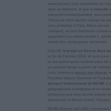
avancée pour vous reconnaître au moy
dans un bâtiment, et que la
sécurité
v
une porte d’embarquement, sans parler
l’heure de votre réunion change de qu
sans problème ni frais. Mieux encore
l’aéroport, où tout fonctionne comme un
appartient à la même société
», ajout
actuel des compagnies aériennes.
Cela dit,
le projet se fera en deux t
la fin de l’année 2024, et aura pour 
et aux partenaires commerciaux de 
un premier temps à partir de l’aérop
(vols intérieurs
depuis mai dernier
, 
Flyadeal depuis Dammam et Flydubai
aéroport international de NEOM
. «
D
géographique stratégique et du niveau
prévoyons que nous aurons ensuite un 
desservant le Moyen-Orient, l’Europe, l
NEOM Airports will offer convenien