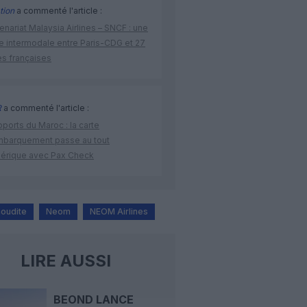
tion
a commenté l'article :
enariat Malaysia Airlines – SNCF : une
re intermodale entre Paris-CDG et 27
es françaises
R
a commenté l'article :
ports du Maroc : la carte
mbarquement passe au tout
érique avec Pax Check
aoudite
Neom
NEOM Airlines
LIRE AUSSI
BEOND LANCE