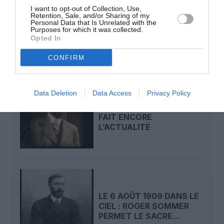
LE 8 AOÛT 1908 DANS LE
I want to opt-out of Collection, Use,
CIEL : UNE
Retention, Sale, and/or Sharing of my
DÉMONSTRATION
Personal Data that Is Unrelated with the
Purposes for which it was collected.
PUBLIQUE...
Opted In
CONFIRM
Data Deletion
Data Access
Privacy Policy
LE 7 AOÛT 1909 DANS LE
CIEL : ROGER SOMMER
FAIT ENCORE
L’ACTUALITÉ
LE 6 AOÛT 1909 DANS LE
CIEL : ROGER SOMMER
PERMET LE SACRE...