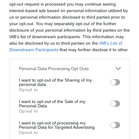
opt-out request is processed you may continue seeing
Helper
a commenté l'article :
interest-based ads based on personal information utilized by
19 h 23 sans escale : le Boeing 777F de National
us or personal information disclosed to third parties prior to
Airlines relie l’Écosse à l’Australie
your opt-out. You may separately opt-out of the further
disclosure of your personal information by third parties on the
IAB’s list of downstream participants. This information may
also be disclosed by us to third parties on the
IAB’s List of
Sauf si…
a commenté l'article :
Downstream Participants
that may further disclose it to other
Incivilités à Bangkok : 22 passagers chinois refusés à
third parties.
bord après une course-poursuite, l’incident devient
diplomatique
Personal Data Processing Opt Outs
I want to opt-out of the Sharing of my
personal data.
Opted In
histoire de l'aviation
I want to opt-out of the Sale of my
Personal Data.
Opted In
LIRE AUSSI
I want to opt-out of processing my
Personal Data for Targeted Advertising.
Opted In