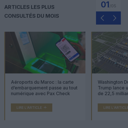
01
/
05
ARTICLES LES PLUS
CONSULTÉS DU MOIS
Aéroports du Maroc : la carte
Washington Du
d’embarquement passe au tout
Trump lance u
numérique avec Pax Check
de 22,5 millia
LIRE L'ARTICLE
LIRE L'ARTICL