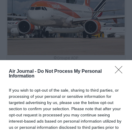
©Groupe ADP
Air Journal -
Do Not Process My Personal
Information
Vous avez apprécié l’article ?
If you wish to opt-out of the sale, sharing to third parties, or
Soutenez-nous, faites un don !
processing of your personal or sensitive information for
targeted advertising by us, please use the below opt-out
section to confirm your selection. Please note that after your
NOUS SOUTENIR
opt-out request is processed you may continue seeing
interest-based ads based on personal information utilized by
us or personal information disclosed to third parties prior to