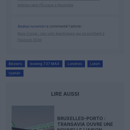
Airlines relie l’Écosse à l’Australie
Badissi novembri
a commenté l'article :
Nice–Corse : ces vols électriques qui se profilent à
l’horizon 2030
Béziers
boeing 737 MAX
Londres
Luton
ryanair
LIRE AUSSI
BRUXELLES–PORTO :
TRANSAVIA OUVRE UNE