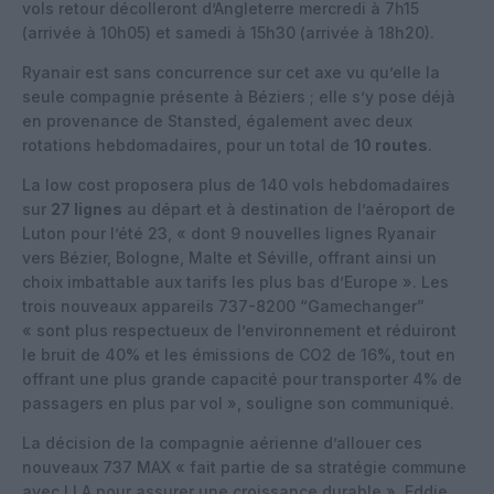
vols retour décolleront d’Angleterre mercredi à 7h15
(arrivée à 10h05) et samedi à 15h30 (arrivée à 18h20).
Ryanair est sans concurrence sur cet axe vu qu’elle la
seule compagnie présente à Béziers ; elle s’y pose déjà
en provenance de Stansted, également avec deux
rotations hebdomadaires, pour un total de
10 routes
.
La low cost proposera plus de 140 vols hebdomadaires
sur
27 lignes
au départ et à destination de l’aéroport de
Luton pour l’été 23, « dont 9 nouvelles lignes Ryanair
vers Bézier, Bologne, Malte et Séville, offrant ainsi un
choix imbattable aux tarifs les plus bas d’Europe ». Les
trois nouveaux appareils 737-8200 “Gamechanger”
« sont plus respectueux de l’environnement et réduiront
le bruit de 40% et les émissions de CO2 de 16%, tout en
offrant une plus grande capacité pour transporter 4% de
passagers en plus par vol », souligne son communiqué.
La décision de la compagnie aérienne d’allouer ces
nouveaux 737 MAX « fait partie de sa stratégie commune
avec LLA pour assurer une croissance durable ». Eddie