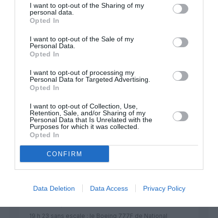
I want to opt-out of the Sharing of my
personal data.
Opted In
Appel aux lecteurs !
Soutenez Air Journal participez
à son
I want to opt-out of the Sale of my
Personal Data.
développement !
Opted In
I want to opt-out of processing my
Personal Data for Targeted Advertising.
NOUS SOUTENIR
Opted In
I want to opt-out of Collection, Use,
Retention, Sale, and/or Sharing of my
Personal Data that Is Unrelated with the
Purposes for which it was collected.
Opted In
CONFIRM
DERNIERS COMMENTAIRES
Data Deletion
Data Access
Privacy Policy
Mathématiques
a commenté l'article :
19 h 23 sans escale : le Boeing 777F de National