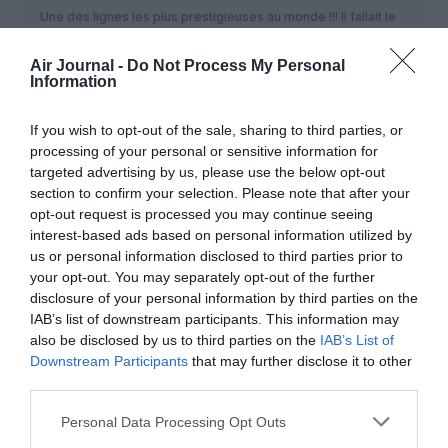
Une des lignes les plus prestigieuses au monde !!! Il fallait le
tenter !!!
De pire en pire cette compagnie… elle est en descente
Air Journal -
Do Not Process My Personal
depuis longtemps… une catastrophe !!
Information
RÉPONDRE
If you wish to opt-out of the sale, sharing to third parties, or
processing of your personal or sensitive information for
targeted advertising by us, please use the below opt-out
section to confirm your selection. Please note that after your
Quel image
a commenté :
2 mai 2023 - 19 h 03 min
opt-out request is processed you may continue seeing
Regardez moi ce pseudo PDG faire la promotion de façon
interest-based ads based on personal information utilized by
ridicule… et il prétend jouer dans la cour des grandes …
us or personal information disclosed to third parties prior to
your opt-out. You may separately opt-out of the further
RÉPONDRE
disclosure of your personal information by third parties on the
IAB’s list of downstream participants. This information may
also be disclosed by us to third parties on the
IAB’s List of
LAISSER UN COMMENTAIRE
Downstream Participants
that may further disclose it to other
third parties.
Personal Data Processing Opt Outs
FAIRE UN DON