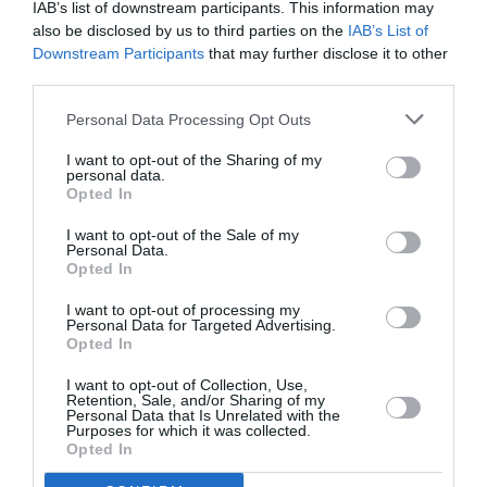
IAB’s list of downstream participants. This information may
also be disclosed by us to third parties on the
IAB’s List of
NOUS SOUTENIR
Downstream Participants
that may further disclose it to other
third parties.
Personal Data Processing Opt Outs
I want to opt-out of the Sharing of my
personal data.
Opted In
DERNIERS COMMENTAIRES
I want to opt-out of the Sale of my
Personal Data.
Opted In
Mathématiques
a commenté l'article :
I want to opt-out of processing my
Personal Data for Targeted Advertising.
19 h 23 sans escale : le Boeing 777F de National
Opted In
Airlines relie l’Écosse à l’Australie
I want to opt-out of Collection, Use,
Retention, Sale, and/or Sharing of my
Personal Data that Is Unrelated with the
Badissi novembri
a commenté l'article :
Purposes for which it was collected.
Opted In
Nice–Corse : ces vols électriques qui se profilent à
l’horizon 2030