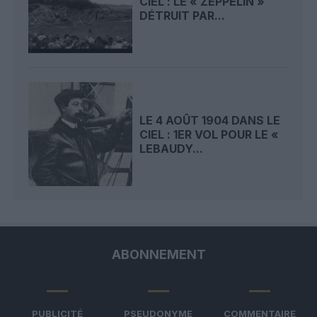
CIEL : LE « ZEPPELIN »
DÉTRUIT PAR...
LE 4 AOÛT 1904 DANS LE
CIEL : 1ER VOL POUR LE «
LEBAUDY...
ABONNEMENT
PUBLICITÉ
PSEUDONYME
COMMENTAIRE