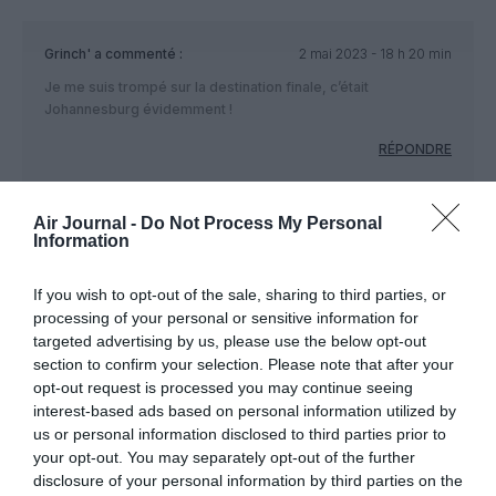
Grinch'
a commenté :
2 mai 2023 - 18 h 20 min
Je me suis trompé sur la destination finale, c’était
Johannesburg évidemment !
RÉPONDRE
Air Journal -
Do Not Process My Personal
LAISSER UN COMMENTAIRE
Information
If you wish to opt-out of the sale, sharing to third parties, or
processing of your personal or sensitive information for
FAIRE UN DON
targeted advertising by us, please use the below opt-out
section to confirm your selection. Please note that after your
opt-out request is processed you may continue seeing
Appel aux lecteurs !
interest-based ads based on personal information utilized by
Soutenez Air Journal participez
à son
us or personal information disclosed to third parties prior to
développement !
your opt-out. You may separately opt-out of the further
disclosure of your personal information by third parties on the