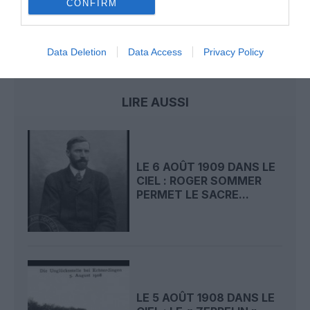
CONFIRM
Data Deletion
Data Access
Privacy Policy
histoire de l'aviation
LIRE AUSSI
LE 6 AOÛT 1909 DANS LE
CIEL : ROGER SOMMER
PERMET LE SACRE...
LE 5 AOÛT 1908 DANS LE