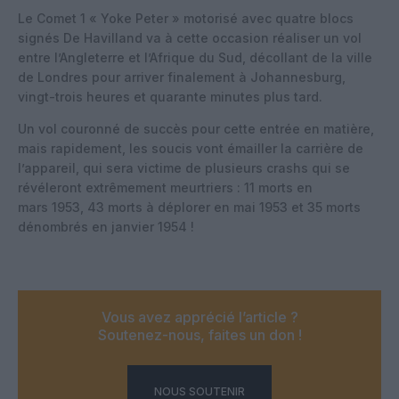
Le Comet 1 « Yoke Peter » motorisé avec quatre blocs
signés De Havilland va à cette occasion réaliser un vol
entre l’Angleterre et l’Afrique du Sud, décollant de la ville
de Londres pour arriver finalement à Johannesburg,
vingt-trois heures et quarante minutes plus tard.
Un vol couronné de succès pour cette entrée en matière,
mais rapidement, les soucis vont émailler la carrière de
l’appareil, qui sera victime de plusieurs crashs qui se
révéleront extrêmement meurtriers : 11 morts en
mars 1953, 43 morts à déplorer en mai 1953 et 35 morts
dénombrés en janvier 1954 !
Vous avez apprécié l’article ?
Soutenez-nous, faites un don !
NOUS SOUTENIR