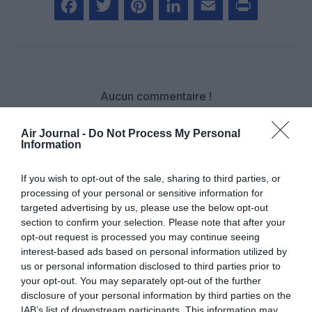
Facebook
Twitter
Pinterest
LinkedIn
Email
Print
Aucun commentaire !
Air Journal -
Do Not Process My Personal
LAISSER UN COMMENTAIRE
Information
If you wish to opt-out of the sale, sharing to third parties, or
processing of your personal or sensitive information for
FAIRE UN DON
targeted advertising by us, please use the below opt-out
section to confirm your selection. Please note that after your
Appel aux lecteurs !
opt-out request is processed you may continue seeing
Soutenez Air Journal participez
à son
interest-based ads based on personal information utilized by
us or personal information disclosed to third parties prior to
développement !
your opt-out. You may separately opt-out of the further
disclosure of your personal information by third parties on the
IAB’s list of downstream participants. This information may