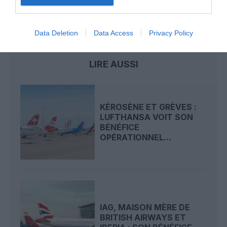
JAL
japan airlines
résultats financiers
Data Deletion
Data Access
Privacy Policy
LIRE AUSSI
KÉROSÈNE ET GRÈVES :
LUFTHANSA VOIT SON
BÉNÉFICE
OPÉRATIONNEL...
IAG, MAISON MÈRE DE
BRITISH AIRWAYS ET