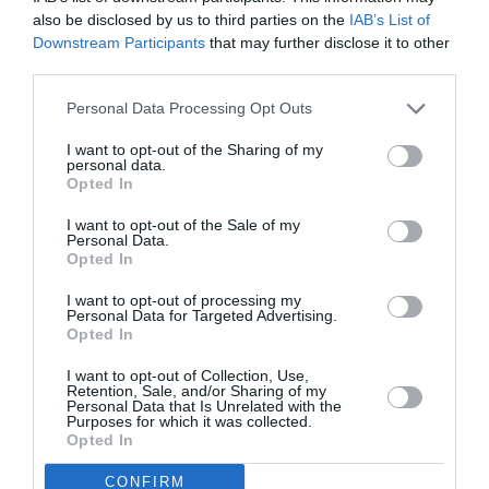
NOUS SOUTENIR
also be disclosed by us to third parties on the
IAB’s List of
Downstream Participants
that may further disclose it to other
third parties.
Personal Data Processing Opt Outs
I want to opt-out of the Sharing of my
personal data.
Opted In
DERNIERS COMMENTAIRES
I want to opt-out of the Sale of my
Personal Data.
Opted In
SERGE13
a commenté l'article :
I want to opt-out of processing my
Pointe‑à‑Pitre – Panama City : Air France ouvre un pont
Personal Data for Targeted Advertising.
aérien vers l’Amérique latine
Opted In
I want to opt-out of Collection, Use,
Retention, Sale, and/or Sharing of my
Personal Data that Is Unrelated with the
SERGE13
a commenté l'article :
Purposes for which it was collected.
A380 de Lufthansa : les « vrais » sièges hublot en
Opted In
classe Affaires deviennent payants
CONFIRM