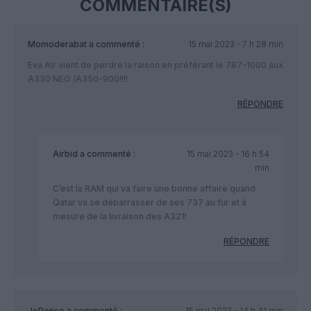
COMMENTAIRE(S)
Momoderabat
a commenté :
15 mai 2023 - 7 h 28 min
Eva Air vient de perdre la raison en préférant le 787-1000 aux
A330 NEO /A350-900!!!!
RÉPONDRE
Airbid
a commenté :
15 mai 2023 - 16 h 54
min
C’est la RAM qui va faire une bonne affaire quand
Qatar va se débarrasser de ses 737 au fur et à
mesure de la livraison des A321!
RÉPONDRE
JePense
a commenté :
15 mai 2023 - 14 h 41 min