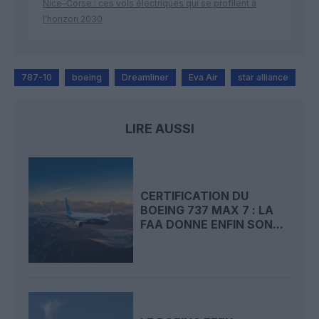
Nice–Corse : ces vols électriques qui se profilent à
l’horizon 2030
787-10
boeing
Dreamliner
Eva Air
star alliance
LIRE AUSSI
CERTIFICATION DU
BOEING 737 MAX 7 : LA
FAA DONNE ENFIN SON...