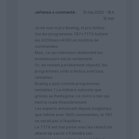
JePense
a commenté :
15 mai 2023 - 18 h
15 min
Je ne suis ni pro Boeing, ni pro Airbus.
Oui les programmes 787+777X battent
les A330neo+A350 en nombre de
commandes.
Mais, ce qui intéresse réellement les
investisseurs est le rendement.
Or, en restant parfaitement objectif, les
programmes civils d Airbus sont tous
rentables.
Boeing a quoi comme programmes
rentables ? Le militaire subsiste que
grâces au Pentagone. Le civil n a rien qui
tient la route financièrement.
Les experts annoncent depuis longtemps
que même avec 1600 commandes, le 787
ne serait pas à l’équilibre…
Le 777X est mal partie avec les retard (on
attend de savoir s’il tiendra ses