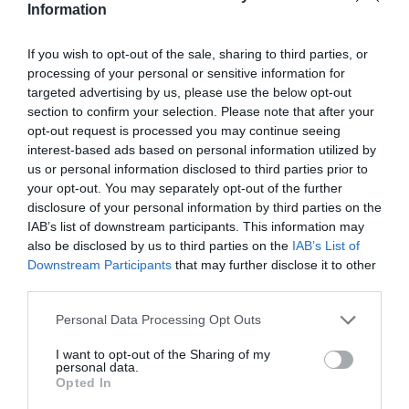
chez KLM.
Information
Vous serez pas Tilo par hasard ? 🙂
If you wish to opt-out of the sale, sharing to third parties, or
RÉPONDRE
processing of your personal or sensitive information for
targeted advertising by us, please use the below opt-out
section to confirm your selection. Please note that after your
opt-out request is processed you may continue seeing
interest-based ads based on personal information utilized by
JePense
a commenté :
16 mai 2023 - 12 h 05 min
us or personal information disclosed to third parties prior to
J’énonce simplement quelque chose qui me semble être une
your opt-out. You may separately opt-out of the further
évidence :
disclosure of your personal information by third parties on the
– AF a travaillé avec Boeing sur le 777X,
IAB’s list of downstream participants. This information may
– AF possède 43 777-300ER,
also be disclosed by us to third parties on the
IAB’s List of
– AF à jusqu’à maintenant été “pro Boeing” niveau flotte LC.
Downstream Participants
that may further disclose it to other
third parties.
Je serai donc surpris de ne voir aucune commande pour le
777X.
Personal Data Processing Opt Outs
Je suppose simplement que le 777-300ER remplacé d’ici
2030 par les 777-9X et A350-1000 et l’A330-200 par le 787-
I want to opt-out of the Sharing of my
9.
personal data.
Cela permettrait aussi de réduire le nombre de famille en
Opted In
exploitation :