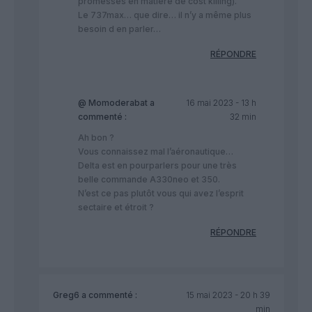
promesses en matière de cost killing).
Le 737max… que dire… il n’y a même plus
besoin d en parler…
RÉPONDRE
@ Momoderabat
a
16 mai 2023 - 13 h
commenté :
32 min
Ah bon ?
Vous connaissez mal l’aéronautique…
Delta est en pourparlers pour une très
belle commande A330neo et 350.
N’est ce pas plutôt vous qui avez l’esprit
sectaire et étroit ?
RÉPONDRE
Greg6
a commenté :
15 mai 2023 - 20 h 39
min