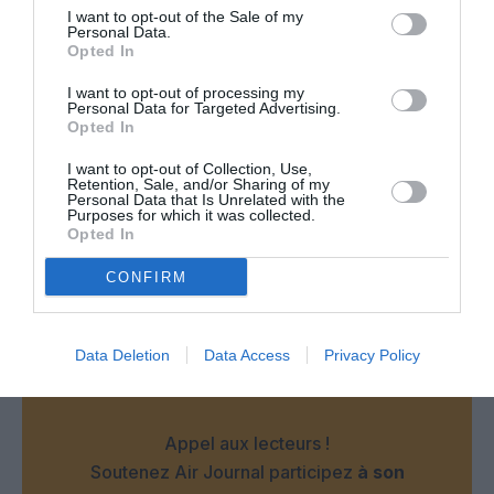
I want to opt-out of the Sale of my
Personal Data.
EX IT
a commenté :
1 juin 2023 - 12 h 26 min
Opted In
Twin jet est une très bonne compagnie mais les Beech d un
I want to opt-out of processing my
autre age ne font pas très sérieux ce qui doit rebuter pas mal
Personal Data for Targeted Advertising.
de pax , pour l image de cette compagnie qui grandit il
Opted In
faudrait songer aux ATR , ces 1900 ne peuvent vivre
eternellement n est il pas ???
I want to opt-out of Collection, Use,
Retention, Sale, and/or Sharing of my
RÉPONDRE
Personal Data that Is Unrelated with the
Purposes for which it was collected.
Opted In
CONFIRM
LAISSER UN COMMENTAIRE
Data Deletion
Data Access
Privacy Policy
FAIRE UN DON
Appel aux lecteurs !
Soutenez Air Journal participez
à son