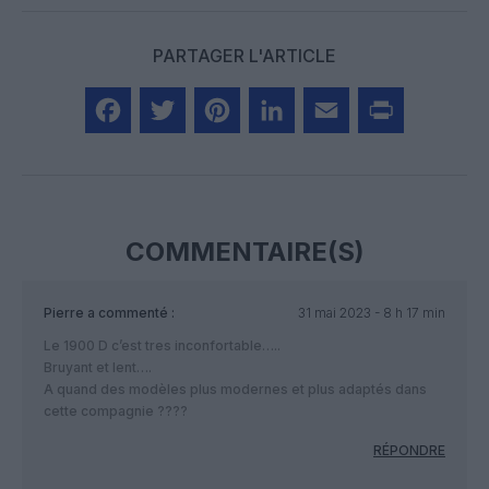
PARTAGER L'ARTICLE
Facebook
Twitter
Pinterest
LinkedIn
Email
Print
COMMENTAIRE(S)
Pierre
a commenté :
31 mai 2023 - 8 h 17 min
Le 1900 D c’est tres inconfortable…..
Bruyant et lent….
A quand des modèles plus modernes et plus adaptés dans
cette compagnie ????
RÉPONDRE