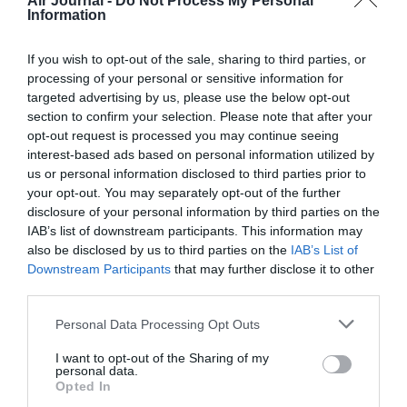
Air Journal -
Do Not Process My Personal
Information
RÉPONDRE
If you wish to opt-out of the sale, sharing to third parties, or
processing of your personal or sensitive information for
targeted advertising by us, please use the below opt-out
section to confirm your selection. Please note that after your
Phil14
a commenté :
31 mai 2023 - 10 h 58 min
opt-out request is processed you may continue seeing
Chalair ne dessert plus Toulouse au départ de Rennes.
interest-based ads based on personal information utilized by
Easyjet bien présente sur cette destination.
us or personal information disclosed to third parties prior to
your opt-out. You may separately opt-out of the further
RÉPONDRE
disclosure of your personal information by third parties on the
IAB’s list of downstream participants. This information may
also be disclosed by us to third parties on the
IAB’s List of
Downstream Participants
that may further disclose it to other
Linux35
a commenté :
1 juin 2023 - 8 h 27 min
third parties.
Bof, on avait déjà Easyjet.
Ce qui manque à Rennes, ce sont des vols vers l’Espagne et
Personal Data Processing Opt Outs
l’Italie.
I want to opt-out of the Sharing of my
RÉPONDRE
personal data.
Opted In