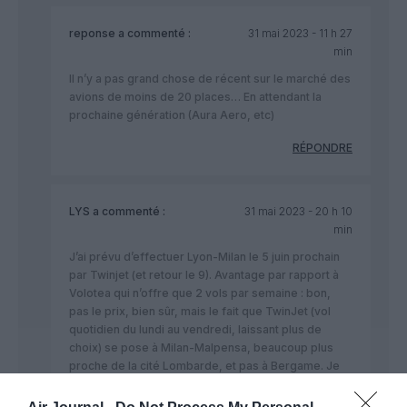
reponse
a commenté :
31 mai 2023 - 11 h 27
min
Il n’y a pas grand chose de récent sur le marché des
avions de moins de 20 places… En attendant la
prochaine génération (Aura Aero, etc)
RÉPONDRE
LYS
a commenté :
31 mai 2023 - 20 h 10
min
J’ai prévu d’effectuer Lyon-Milan le 5 juin prochain
par Twinjet (et retour le 9). Avantage par rapport à
Volotea qui n’offre que 2 vols par semaine : bon,
pas le prix, bien sûr, mais le fait que TwinJet (vol
quotidien du lundi au vendredi, laissant plus de
choix) se pose à Milan-Malpensa, beaucoup plus
proche de la cité Lombarde, et pas à Bergame. Je
savais que cet avion, le Beechcraft 1900-D, était
réputé bruyant, aussi ai-je prévu des boules Quiès.