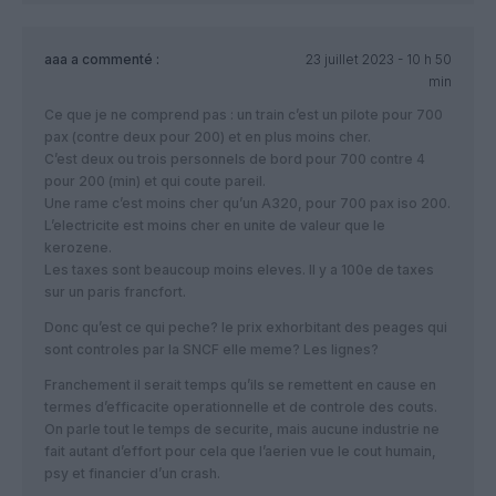
aaa
a commenté :
23 juillet 2023 - 10 h 50
min
Ce que je ne comprend pas : un train c’est un pilote pour 700
pax (contre deux pour 200) et en plus moins cher.
C’est deux ou trois personnels de bord pour 700 contre 4
pour 200 (min) et qui coute pareil.
Une rame c’est moins cher qu’un A320, pour 700 pax iso 200.
L’electricite est moins cher en unite de valeur que le
kerozene.
Les taxes sont beaucoup moins eleves. Il y a 100e de taxes
sur un paris francfort.
Donc qu’est ce qui peche? le prix exhorbitant des peages qui
sont controles par la SNCF elle meme? Les lignes?
Franchement il serait temps qu’ils se remettent en cause en
termes d’efficacite operationnelle et de controle des couts.
On parle tout le temps de securite, mais aucune industrie ne
fait autant d’effort pour cela que l’aerien vue le cout humain,
psy et financier d’un crash.