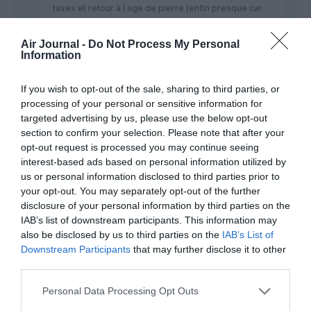
taxes et retour à l age de pierre (enfin presque car
ils utilisent internet, polluant , et des véhicules
électriques contenant des batteries très polluantes
Air Journal -
Do Not Process My Personal
….)
Information
RÉPONDRE
If you wish to opt-out of the sale, sharing to third parties, or
processing of your personal or sensitive information for
targeted advertising by us, please use the below opt-out
@jp
a commenté :
25 juillet 2023 - 8 h 02
section to confirm your selection. Please note that after your
min
opt-out request is processed you may continue seeing
« il y a plus de cadres que de non cadres à la
interest-based ads based on personal information utilized by
SNCF »
us or personal information disclosed to third parties prior to
Où avez vous vu jouer cela?
your opt-out. You may separately opt-out of the further
Vous ne vous sentez pas un tantinet ridicule à
disclosure of your personal information by third parties on the
affirmer de telles sottises?
IAB’s list of downstream participants. This information may
Et si vous êtes certain de ce que vous avez écrit,
also be disclosed by us to third parties on the
IAB’s List of
alors prouvez le: sortez les derniers chiffres par
Downstream Participants
that may further disclose it to other
catégories des personnels de la SNCF.
third parties.
A défaut, on sera en droit de considérer votre
intervention comme pure c.nnerie.
Personal Data Processing Opt Outs
RÉPONDRE