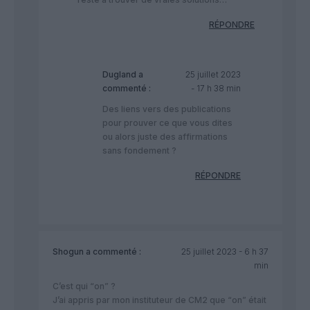
RÉPONDRE
Dugland
a
25 juillet 2023
commenté :
- 17 h 38 min
Des liens vers des publications
pour prouver ce que vous dites
ou alors juste des affirmations
sans fondement ?
RÉPONDRE
Shogun
a commenté :
25 juillet 2023 - 6 h 37
min
C’est qui “on” ?
J’ai appris par mon instituteur de CM2 que “on” était