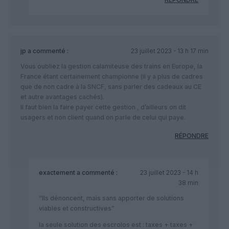
jp
a commenté :
23 juillet 2023 - 13 h 17 min
Vous oubliez la gestion calamiteuse des trains en Europe, la
France étant certainement championne (il y a plus de cadres
que de non cadre à la SNCF, sans parler des cadeaux au CE
et autre avantages cachés).
Il faut bien la faire payer cette gestion , d’ailleurs on dit
usagers et non client quand on parle de celui qui paye.
RÉPONDRE
exactement
a commenté :
23 juillet 2023 - 14 h
38 min
“Ils dénoncent, mais sans apporter de solutions
viables et constructives”
la seule solution des escrolos est : taxes + taxes +