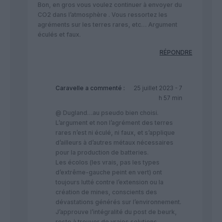
Bon, en gros vous voulez continuer à envoyer du
CO2 dans l’atmosphère . Vous ressortez les
agréments sur les terres rares, etc… Argument
éculés et faux.
RÉPONDRE
Caravelle
a commenté :
25 juillet 2023 - 7
h 57 min
@ Dugland…au pseudo bien choisi.
L’argument et non l’agrément des terres
rares n’est ni éculé, ni faux, et s’applique
d’ailleurs à d’autres métaux nécessaires
pour la production de batteries.
Les écolos (les vrais, pas les types
d’extrême-gauche peint en vert) ont
toujours lutté contre l’extension ou la
création de mines, conscients des
dévastations générés sur l’environnement.
J’approuve l’intégralité du post de beurk,
reste à trouver de vraies solutions…