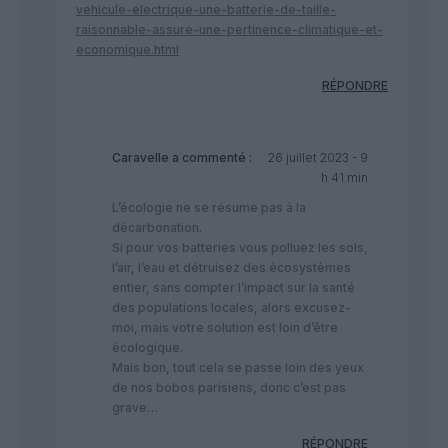
vehicule-electrique-une-batterie-de-taille-
raisonnable-assure-une-pertinence-climatique-et-
economique.html
RÉPONDRE
Caravelle
a commenté :
26 juillet 2023 - 9
h 41 min
L’écologie ne se résume pas à la
décarbonation.
Si pour vos batteries vous polluez les sols,
l’air, l’eau et détruisez des écosystèmes
entier, sans compter l’impact sur la santé
des populations locales, alors excusez-
moi, mais votre solution est loin d’être
écologique.
Mais bon, tout cela se passe loin des yeux
de nos bobos parisiens, donc c’est pas
grave…
RÉPONDRE