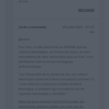
un con.
RÉPONDRE
Zurdo
a commenté :
25 juillet 2023 - 15 h 37
min
@beurk
Pour info, il a été démontré par l’ADEME que les
voitures électriques, en France du moins, et avec
une batterie de taille raisonnable (pas un SUV), sont
pertinentes tant au niveau écologique
qu’économique.
“Sur l’ensemble de sa durée de vie, une voiture
électrique roulant en France a un impact carbone 2 à
3 fois inférieur à celui d’un modèle similaire
thermique, à condition que sa batterie soit de
capacité raisonnable (< 60 kWh). "
https://presse.ademe.fr/2022/10/mondial-de-
lautomobile-lademe-publie-son-avis-sur-le-