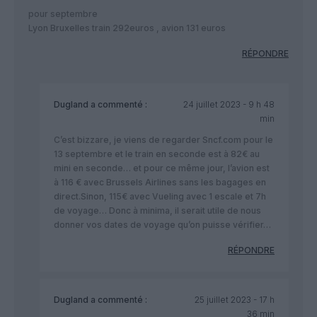
pour septembre
Lyon Bruxelles train 292euros , avion 131 euros
RÉPONDRE
Dugland
a commenté :
24 juillet 2023 - 9 h 48
min
C’est bizzare, je viens de regarder Sncf.com pour le
13 septembre et le train en seconde est à 82€ au
mini en seconde… et pour ce même jour, l’avion est
à 116 € avec Brussels Airlines sans les bagages en
direct.Sinon, 115€ avec Vueling avec 1 escale et 7h
de voyage… Donc à minima, il serait utile de nous
donner vos dates de voyage qu’on puisse vérifier…
RÉPONDRE
Dugland
a commenté :
25 juillet 2023 - 17 h
36 min