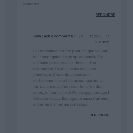
moindres
RÉPONDRE
Alan Each
a commenté :
23 juillet 2023 - 17
h 02 min
La redevance versée pour chaque vol par
les compagnies est proportionnelle à la
distance parcourue au-dessus d’un
territoire et à la masse maximale au
décollage. Ces redevances sont
certainement trop faibles comparées au
ferroviaire mais l’emprise foncière des
voies, en particulier LGV, est gigantesque !
Cela a un coût… Écologique aussi d’ailleurs
en terme d’imperméabilisation.
RÉPONDRE