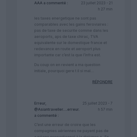
AAA
a commenté :
23 juillet 2023 - 21
h 27 min
les taxes energetique ne sont pas
comparables avec les gains feroviaires :
pas de taxe de securite comme dans les
aeroports, aps de taxe chirac, TVA
equivalente sur le domestique france et
redevance en route et aeroport plus
importante car c’est la que l’infra est.
Du coup on en revient a ma question
initiale, pourquoi gere t il si mal…
RÉPONDRE
Erreur,
25 juillet 2023 - 7
@Asiantraveller….erreur.
h 57 min
a commenté :
C’est une erreur de croire que les
compagnies aériennes ne payent pas de
« péage proportionnel à la distance « . En