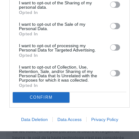
I want to opt-out of the Sharing of my
personal data.
Opted In
Dugland
a commenté :
26 juillet 2023 - 12
I want to opt-out of the Sale of my
h 39 min
Personal Data.
Opted In
jp comme nombre d’intervenants ici se
contente de critiquer sans étayer…
I want to opt-out of processing my
Personal Data for Targeted Advertising.
RÉPONDRE
Opted In
I want to opt-out of Collection, Use,
Retention, Sale, and/or Sharing of my
Personal Data that Is Unrelated with the
Purposes for which it was collected.
Opted In
maverick
a commenté :
23 juillet 2023 - 15 h 57
CONFIRM
min
La SNCF est déficitaire; elle récupère ses pertes comme elle
peut; ses retards , ses grèves permanentes n’arrangent pas
les choses . Les TGV roulant à 320 Km/h nécessitent une
Data Deletion
Data Access
Privacy Policy
maintenance pointue et couteuse tant sur les machines que
sur les voies ; on ne peut pas avoir le beurre et l’argent du
beurre ; le coût de la haute technologie n’est pas considérée