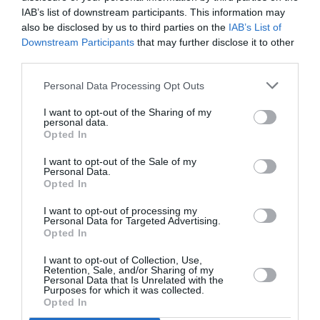
IAB’s list of downstream participants. This information may
also be disclosed by us to third parties on the
IAB’s List of
NOUS SOUTENIR
Downstream Participants
that may further disclose it to other
third parties.
Personal Data Processing Opt Outs
I want to opt-out of the Sharing of my
personal data.
Opted In
DERNIERS COMMENTAIRES
I want to opt-out of the Sale of my
Personal Data.
Opted In
I want to opt-out of processing my
Aviation
a commenté l'article :
Personal Data for Targeted Advertising.
Partenariat Malaysia Airlines – SNCF : une offre
Opted In
intermodale entre Paris-CDG et 27 gares françaises
I want to opt-out of Collection, Use,
Retention, Sale, and/or Sharing of my
Personal Data that Is Unrelated with the
Purposes for which it was collected.
NDR
a commenté l'article :
Opted In
Aéroports du Maroc : la carte d’embarquement passe