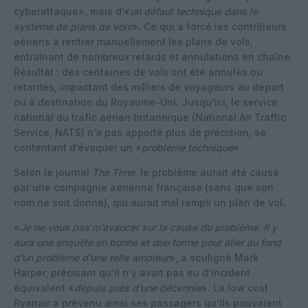
cyberattaque», mais d’«
un défaut technique dans le
système de plans de vols
». Ce qui a forcé les contrôleurs
aériens à rentrer manuellement les plans de vols,
entraînant de nombreux retards et annulations en chaîne.
Résultat : des centaines de vols ont été annulés ou
retardés, impactant des milliers de voyageurs au départ
ou à destination du Royaume-Uni. Jusqu’ici, le service
national du trafic aérien britannique (National Air Traffic
Service, NATS) n’a pas apporté plus de précision, se
contentant d’évoquer un «
problème technique
».
Selon le journal
The Time
, le problème aurait été causé
par une compagnie aérienne française (sans que son
nom ne soit donné), qui aurait mal rempli un plan de vol.
«
Je ne veux pas m’avancer sur la cause du problème. Il y
aura une enquête en bonne et due forme pour aller au fond
d’un problème d’une telle ampleur
», a souligné Mark
Harper, précisant qu’il n’y avait pas eu d’incident
équivalent «
depuis près d’une décennie
». La low cost
Ryanair a prévenu ainsi ses passagers qu’ils pouvaient