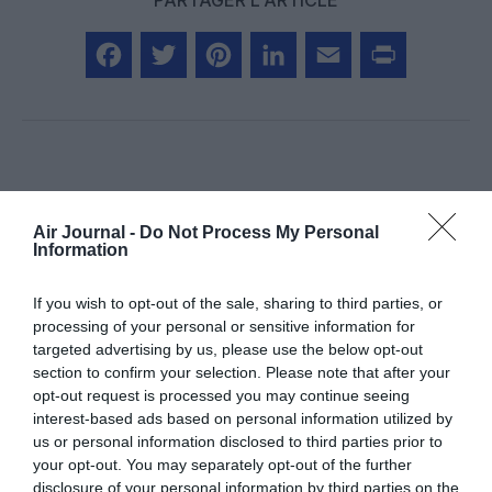
Facebook
Twitter
Pinterest
LinkedIn
Email
Print
Aucun commentaire !
Air Journal -
Do Not Process My Personal
Information
LAISSER UN COMMENTAIRE
If you wish to opt-out of the sale, sharing to third parties, or
processing of your personal or sensitive information for
targeted advertising by us, please use the below opt-out
FAIRE UN DON
section to confirm your selection. Please note that after your
opt-out request is processed you may continue seeing
Appel aux lecteurs !
interest-based ads based on personal information utilized by
Soutenez Air Journal participez
à son
us or personal information disclosed to third parties prior to
your opt-out. You may separately opt-out of the further
développement !
disclosure of your personal information by third parties on the