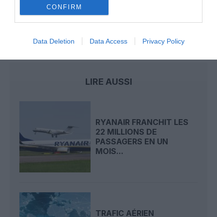
CONFIRM
au tout numérique avec Pax Check
Data Deletion
Data Access
Privacy Policy
contrôle aérien
panne
royaume-uni
trafic aérien
LIRE AUSSI
RYANAIR FRANCHIT LES
22 MILLIONS DE
PASSAGERS EN UN
MOIS...
TRAFIC AÉRIEN