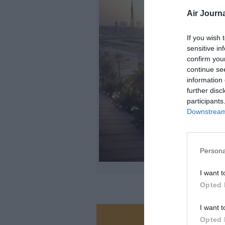
Air Journa
If you wish 
sensitive in
confirm you
continue se
information 
further disc
participants
Downstream 
Persona
I want t
Opted 
I want t
Opted 