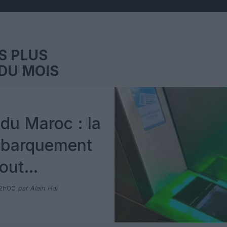
S PLUS
DU MOIS
du Maroc : la
mbarquement
out
 avec Pax
12h00
par Alain Hai