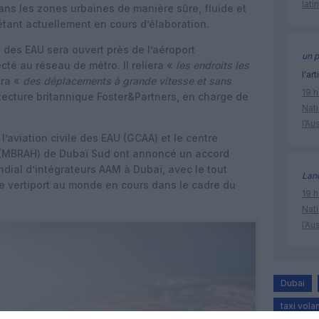
lati
dans les zones urbaines de manière sûre, fluide et
étant actuellement en cours d’élaboration.
t des EAU sera ouvert près de l’aéroport
un p
cté au réseau de métro. Il reliera «
les endroits les
l'art
tra «
des déplacements à grande vitesse et sans
19 h
itecture britannique Foster&Partners, en charge de
Nati
l’Au
 l’aviation civile des EAU (GCAA) et le centre
(MBRAH) de Dubaï Sud ont annoncé un accord
ondial d’intégrateurs AAM à Dubaï, avec le tout
Lan
de vertiport au monde en cours dans le cadre du
19 h
Nati
l’Au
Dubai
taxi vol