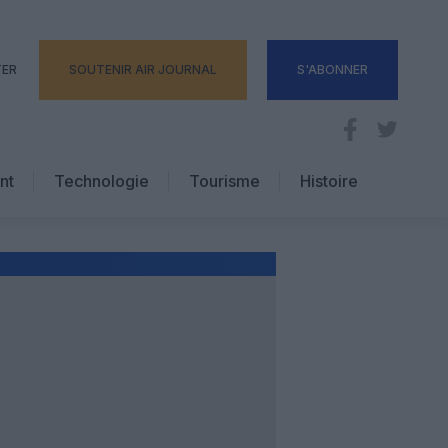
TER
SOUTENIR AIR JOURNAL
S'ABONNER
nt
Technologie
Tourisme
Histoire
Pratique
Hôtellerie
Voyages d’affaires