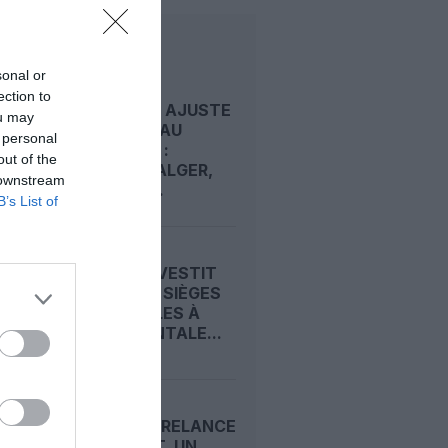
LIRE AUSSI
sonal or
ection to
EMIRATES AJUSTE
ou may
SON RÉSEAU
 personal
RÉGIONAL :
out of the
BAGDAD, ALGER,
 downstream
BAHREÏN...
B’s List of
BEOND INVESTIT
DANS 256 SIÈGES
INCLINABLES À
L’HORIZONTALE...
FLYDUBAI RELANCE
BUDAPEST, UN