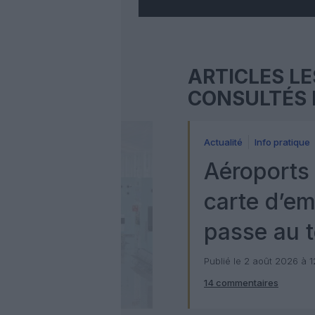
ARTICLES LE
CONSULTÉS 
Actualité
Info pratique
Aéroports 
carte d’e
passe au t
numérique
Publié le 2 août 2026 à 
14 commentaires
Check