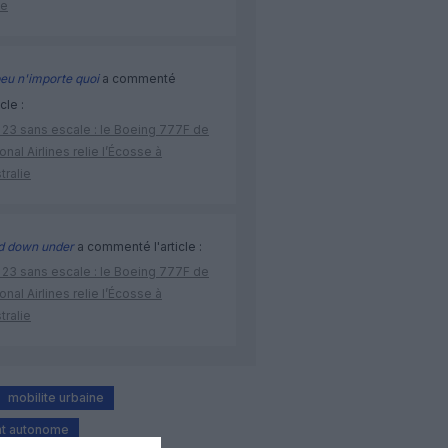
ne
eu n'importe quoi
a commenté
icle :
 23 sans escale : le Boeing 777F de
onal Airlines relie l’Écosse à
stralie
d down under
a commenté l'article :
 23 sans escale : le Boeing 777F de
onal Airlines relie l’Écosse à
stralie
mobilite urbaine
ant autonome