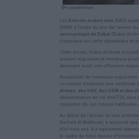
@Foster&Partners
Les
Emirats arabes unis
(EAU) ayant
(AAM) à l’ordre du jour de l’avenir d
aéronautique de Dubaï
(Dubaï Airsh
s’appuiera sur cette dynamique et p
Cette année, Dubaï Airshow accueill
acteurs régionaux et mondiaux pourr
devraient avoir une influence majeur
Accueillant de nouveaux exposants e
l’occasion d’explorer une multitude
drones, des UAV, des UAM et des 
démonstration en vol d’eVTOL sera 
capacités de ces futures méthodes d
Au début de l’année, le vice-présid
Rached Al Maktoum, a annoncé que
d’ici trois ans. Il a également appr
le cadre du futur réseau d’infrastruc