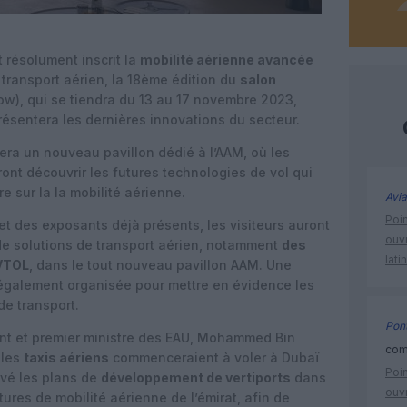
 résolument inscrit la
mobilité aérienne avancée
u transport aérien, la 18ème édition du
salon
ow), qui se tiendra du 13 au 17 novembre 2023,
résentera les dernières innovations du secteur.
era un nouveau pavillon dédié à l’AAM, où les
ont découvrir les futures technologies de vol qui
e sur la la mobilité aérienne.
Avia
Poin
t des exposants déjà présents, les visiteurs auront
ouvr
 de solutions de transport aérien, notamment
des
lati
eVTOL
, dans le tout nouveau pavillon AAM. Une
également organisée pour mettre en évidence les
e transport.
Pont
ent et premier ministre des EAU, Mohammed Bin
comm
 les
taxis aériens
commenceraient à voler à Dubaï
Poin
ouvé les plans de
développement de vertiports
dans
ouvr
tures de mobilité aérienne de l’émirat, afin de