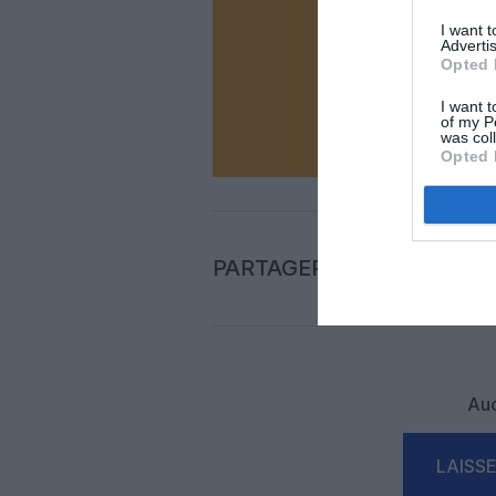
Vous ave
Soutenez
I want 
Advertis
Opted 
I want t
N
of my P
was col
Opted 
PARTAGER L'ARTICLE
Auc
LAISS