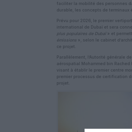
faciliter la mobilité des personnes 
durable, les concepts de terminaux 
Prévu pour 2026, le premier vertipor
international de Dubaï et sera conne
plus populaires de Dubaï
» et permet
émissions
», selon le cabinet d’arch
ce projet.
Parallèlement, l’Autorité générale de
aérospatial Mohammed bin Rached 
visant à établir le premier centre m
premier processus de certification 
projet.