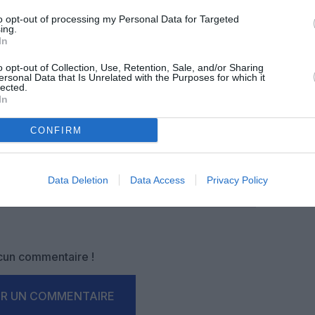
z apprécié l’article ?
-nous, faites un don !
to opt-out of processing my Personal Data for Targeted
ing.
In
o opt-out of Collection, Use, Retention, Sale, and/or Sharing
OUS SOUTENIR
ersonal Data that Is Unrelated with the Purposes for which it
lected.
In
CONFIRM
Data Deletion
Data Access
Privacy Policy
Facebook
Twitter
Pinterest
LinkedIn
Email
Print
un commentaire !
ER UN COMMENTAIRE