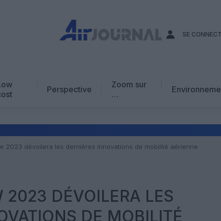
SE CONNEC
Low
Zoom sur
Perspective
Environneme
cost
…
Edito
En chiffres
Avis d’expert
w 2023 dévoilera les dernières innovations de mobilité aérienne
AJ Académie
Vidéo
 2023 DÉVOILERA LES
OVATIONS DE MOBILITÉ