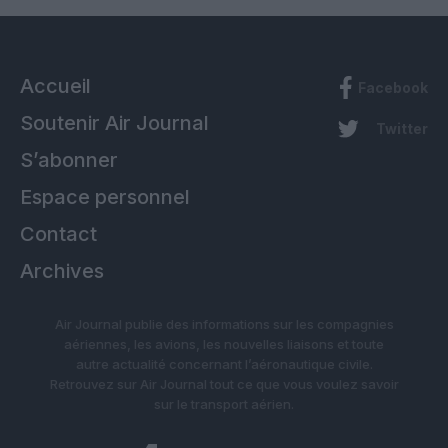
Accueil
Facebook
Soutenir Air Journal
Twitter
S’abonner
Espace personnel
Contact
Archives
Air Journal publie des informations sur les compagnies
aériennes, les avions, les nouvelles liaisons et toute
autre actualité concernant l’aéronautique civile.
Retrouvez sur Air Journal tout ce que vous voulez savoir
sur le transport aérien.