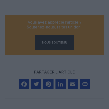
Vous avez apprécié l’article ?
Soutenez-nous, faites un don !
NOUS SOUTENIR
PARTAGER L'ARTICLE
Facebook
Twitter
Pinterest
LinkedIn
Email
Print