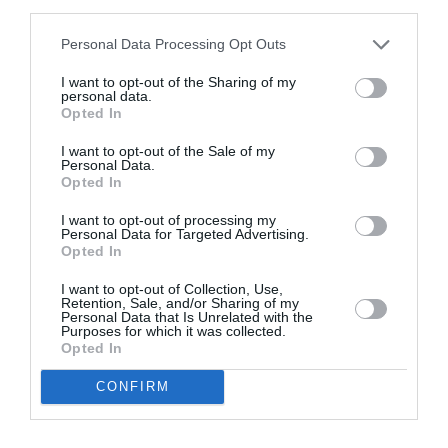
third parties.
Personal Data Processing Opt Outs
DERNIERS COMMENTAIRES
I want to opt-out of the Sharing of my
personal data.
Opted In
Tilo
a commenté l'article :
I want to opt-out of the Sale of my
Personal Data.
Airbus A320neo et A350 : un défaut latent de bouton
Opted In
incendie peut provoquer l’arrêt d’un moteur
I want to opt-out of processing my
Personal Data for Targeted Advertising.
Opted In
Thaïlande
a commenté l'article :
I want to opt-out of Collection, Use,
Il s’est masturbé sur une passagère endormie : trois ans
Retention, Sale, and/or Sharing of my
de prison et interdiction de séjour en Thaïlande
Personal Data that Is Unrelated with the
Purposes for which it was collected.
Opted In
CONFIRM
Lufthansa Group
résultats financiers